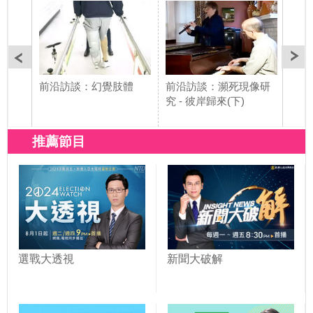
前沿訪談：幻覺肢體
前沿訪談：瀕死現像研
前沿
究 - 彼岸歸來(下)
究 
推薦節目
選戰大透視
新聞大破解