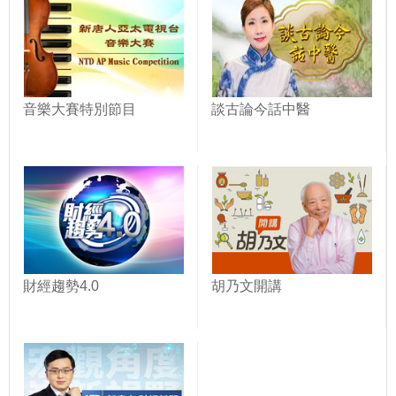
音樂大賽特別節目
談古論今話中醫
財經趨勢4.0
胡乃文開講