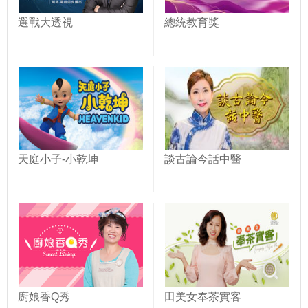
選戰大透視
總統教育獎
天庭小子-小乾坤
談古論今話中醫
廚娘香Q秀
田美女奉茶實客