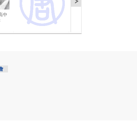
高中
【今日點擊】中國醫學
【今日點擊】休斯敦藝
今日
書
界的最大醜聞
術界人士推崇神韻
神韻
會