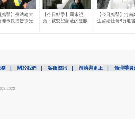
日點擊】臺法輪大
【今日點擊】周末視
【今日點擊】河南
會理事長控告徐光
頻：被慾望蒙蔽的雙眼
生留給社會8頁遺
服務
|
關於我們
|
客服資訊
|
澄清與更正
|
倫理委員
002-2023