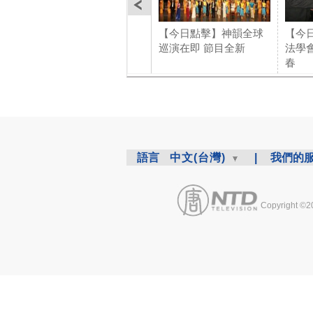
【今日點擊】神韻全球
【今
巡演在即 節目全新
法學
春
語言
中文(台灣)
|
我們的
Copyright ©2