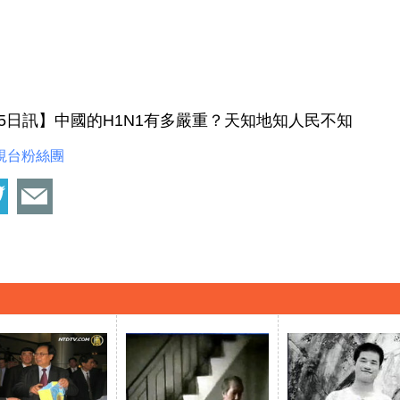
月15日訊】中國的H1N1有多嚴重？天知地知人民不知
視台粉絲團