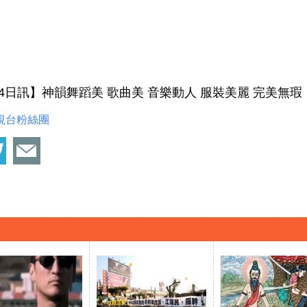
月24日訊】神韻舞蹈美 歌曲美 音樂動人 服裝美麗 完美無瑕
視台粉絲團