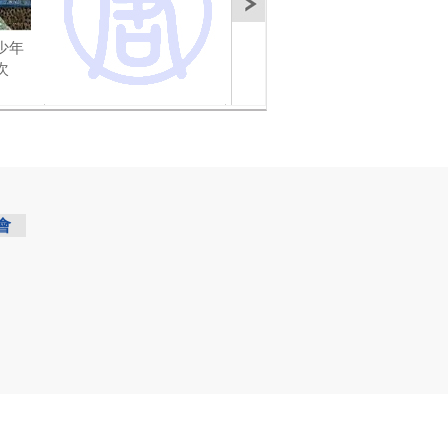
少年
【今日點擊】郭泉終判
【今日點擊】律師評中
【今
次
十年剝權三年
共回應國際通緝江澤民
15
會