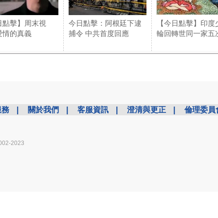
日點擊】周末視
今日點擊：阿根廷下逮
【今日點擊】印度
愛情的真義
捕令 中共首度回應
輪回轉世同一家五
服務
|
關於我們
|
客服資訊
|
澄清與更正
|
倫理委員
002-2023