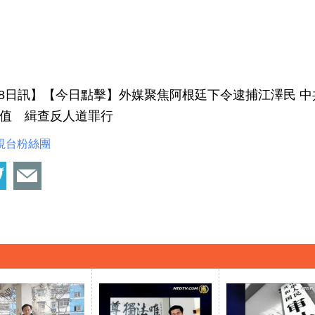
月28日訊】【今日點擊】外媒聚焦阿根廷下令逮捕江澤民 
值 緝查反人道罪行
視台粉絲團