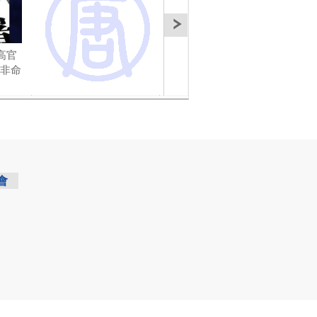
高官
【今日點擊】中共高官
【今日點擊】新年新氣
【今
於非命
15名落馬 13名死於非命
象 中共官員真名退黨
輸掉
會