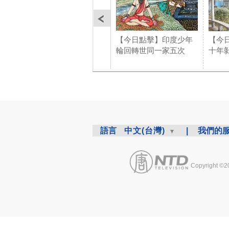
【今日點擊】印度少年
【今
輪回轉世同一家五次
十年
語言
中文(台灣)
|
我們的
Copyright ©2