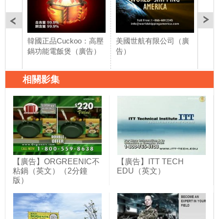
韓國正品Cuckoo：高壓
美國世航有限公司（廣
天妮
鍋功能電飯煲（廣告）
告）
（廣
相關影集
【廣告】ORGREENIC不
【廣告】ITT TECH
粘鍋（英文）（2分鐘
EDU（英文）
版）