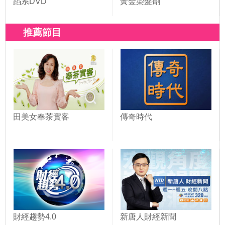
蹈系DVD
黃金染髮劑
推薦節目
田美女奉茶實客
傳奇時代
財經趨勢4.0
新唐人財經新聞