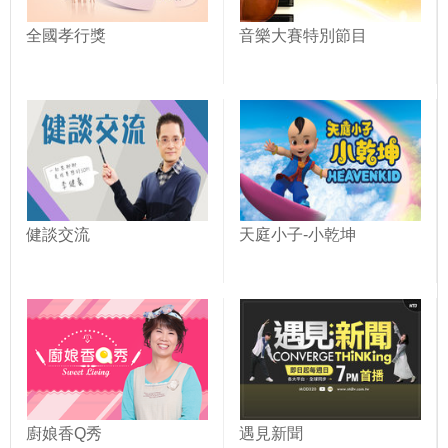
全國孝行獎
音樂大賽特別節目
健談交流
天庭小子-小乾坤
廚娘香Q秀
遇見新聞