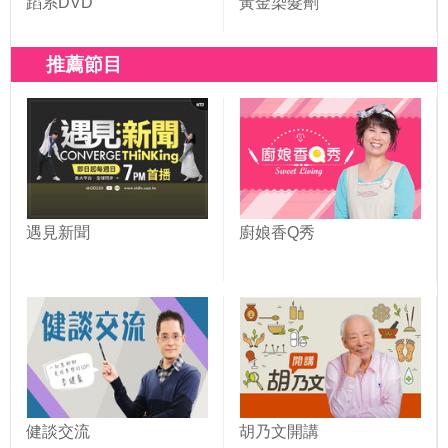
蹈系DVD
黃金染髮劑
推薦節目
遇見新聞
廚娘香Q秀
健談交流
胡乃文開講