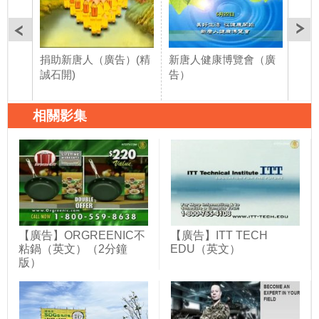
捐助新唐人（廣告）(精
新唐人健康博覽會（廣
加勒
誠石開)
告）
亞（
相關影集
【廣告】ORGREENIC不
【廣告】ITT TECH
粘鍋（英文）（2分鐘
EDU（英文）
版）