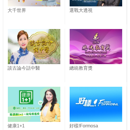
大千世界
選戰大透視
談古論今話中醫
總統教育獎
健康1+1
好樣!Formosa