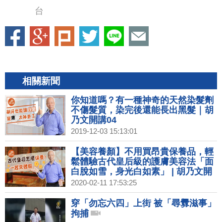
台
相關新聞
你知道嗎？有一種神奇的天然染髮劑
不傷髮質，染完後還能長出黑髮｜胡
乃文開講04
2019-12-03 15:13:01
【美容養顏】不用買昂貴保養品，輕
鬆體驗古代皇后級的護膚美容法「面
白脫如雪，身光白如素」 | 胡乃文開
講02
2020-02-11 17:53:25
穿「勿忘六四」上街 被「尋釁滋事」
拘捕