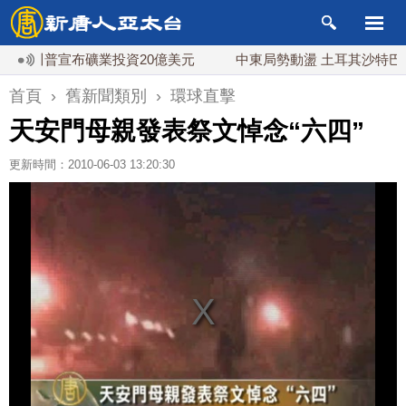
 川普宣布礦業投資20億美元
中東局勢動盪 土耳其沙特巴基斯
首頁
›
舊新聞類別
›
環球直擊
天安門母親發表祭文悼念“六四”
更新時間：2010-06-03 13:20:30