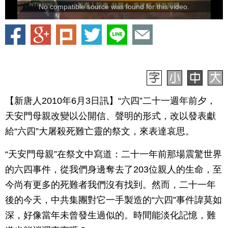
No compatible source was found for this video.
【新唐人2010年6月3日訊】“六四”二十一週年前夕，
天安門母親改變以公開信、聲明的形式，改以發表獻
給“六四”大屠殺死難亡靈的祭文，來表達哀思。
“天安門母親”在祭文中寫道：二十一年前那場震驚世界
的六四事件，從我們身邊奪去了203位親人的生命，至
今尚有更多的死難者我們沒有找到。然而，二十一年
後的今天，中共集團對它一手製造的“六四”事件諱莫如
深，好像當年未曾發生過似的。時間能淡化記憶，難