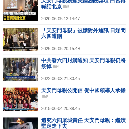
天安門母親獲頒美國務院獎項 白宮再
喊話北京
2020-06-05 13:14:47
「天安門母親」被斷對外通訊 日媒問
六四遭刪
2025-06-05 20:15:49
中共發六四封網通知 天安門母親仍將
祭悼
2022-06-03 21:30:45
天安門母親公開信 促中國領導人承擔
2015-06-04 20:38:45
追究六四屠城責任 天安門母親：繼續
堅定走下去