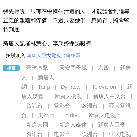
張先玲說，只有在中國生活過的人，才能體會到追尋
正義的艱難和疼痛，不過只要她們一息尚存，將會堅
持到底。
新唐人記者林慧心、李欣婷採訪報導。
按讚加入
新唐人亞太電視台粉絲團
環球直擊
天安門母親
六四
新唐
|
|
|
人
新唐人
|
網
Tang
Dynasty
Television
新
|
|
|
|
唐人媒體
新唐人衛視
新唐人中文台
|
|
|
資訊台
電影台
歐洲台
亞太電視
|
|
|
台
美洲台
ntdtv
新唐人电视台
|
|
|
|
新唐人网
新唐人媒体
新唐人卫视
|
|
|
资讯台
电影台
欧洲台
亚太电视
|
|
|