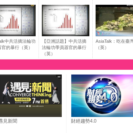
aTalk中共活摘法輪功
【亞洲話題】中共活摘
AsiaTalk：吃在臺
器官的暴行（英）
法輪功學員器官的暴行
（英）
（英）
遇見新聞
財經趨勢4.0