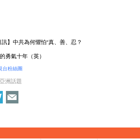
9日訊】中共為何懼怕“真、善、忍？
的勇氣十年（英）
視台粉絲團
亞洲話題