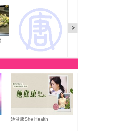
灣
AsiaTalk:三棲亞裔演員
AsiaTalk：東方的快樂—
Asi
（英）
敲響日本鼓
Dd 
她健康She Health