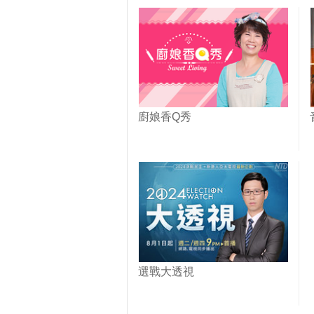
廚娘香Q秀
選戰大透視