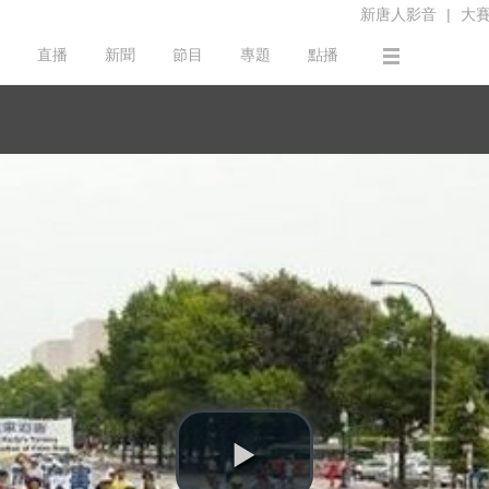
新唐人影音
|
大
直播
新聞
節目
專題
點播