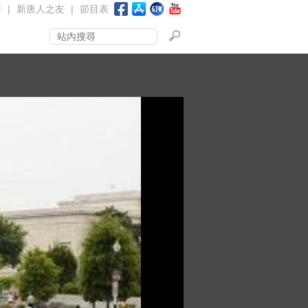
賽
|
新唐人之友
|
節目表