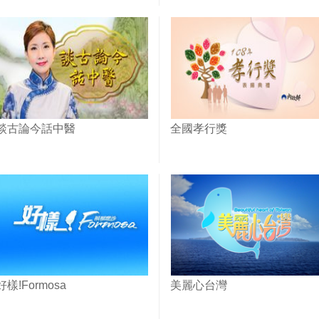
談古論今話中醫
全國孝行獎
好樣!Formosa
美麗心台灣