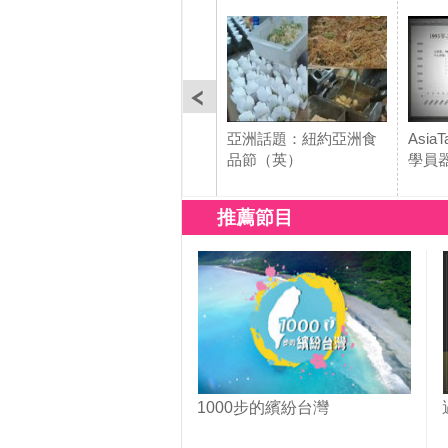
亞洲話題：紐約亞洲食
Asi
品節（英）
學員
推薦節目
1000步的繽紛台灣