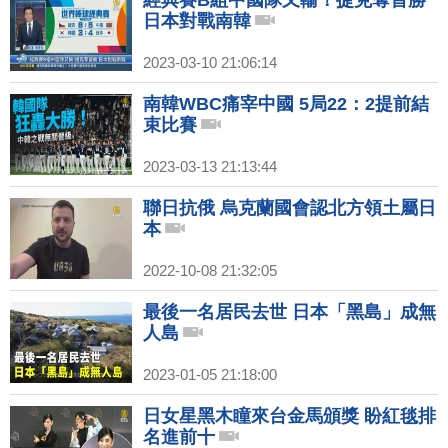
經典賽B組中國隊又輸！捷克奪首勝
日本對戰南韓
2023-03-10 21:06:14
南韓WBC痛宰中國 5局22：2提前結
束比賽
2023-03-13 21:13:44
聯日抗俄 烏克蘭國會認北方領土屬日
本
2022-10-08 21:32:05
最後一名居民去世 日本「黑島」成無
人島
2023-01-05 21:18:00
日女星黑木瞳來台金馬頒獎 盼紅毯排
名進前十