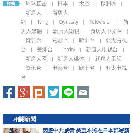
环球直击
日本
太空
探測器
|
|
|
|
新唐人
新唐人
|
網
Tang
Dynasty
Television
新
|
|
|
|
唐人媒體
新唐人衛視
新唐人中文台
|
|
|
資訊台
電影台
歐洲台
亞太電視
|
|
|
台
美洲台
ntdtv
新唐人电视台
|
|
|
|
新唐人网
新唐人媒体
新唐人卫视
|
|
|
资讯台
电影台
欧洲台
亚太电视
|
|
|
台
相關新聞
因應中共威脅 美宣布將在日本部署新