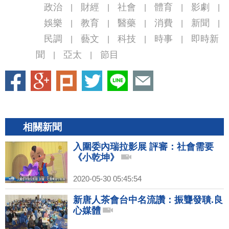
政治
財經
社會
體育
影劇
|
|
|
|
|
娛樂
教育
醫藥
消費
新聞
|
|
|
|
|
民調
藝文
科技
時事
即時新
|
|
|
|
聞
亞太
節目
|
|
相關新聞
入圍委內瑞拉影展 評審：社會需要
《小乾坤》
2020-05-30 05:45:54
新唐人茶會台中名流讚：振聾發聵.良
心媒體