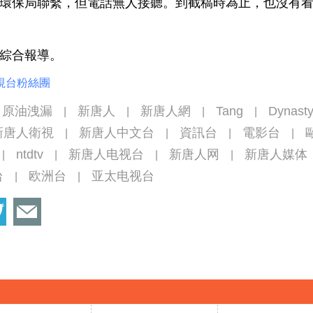
環保局聯繫，但電話無人接聽。到截稿時為止，也沒有
綜合報導。
視台粉絲團
原油洩漏
新唐人
新唐人網
Tang
Dynast
|
|
|
|
新唐人衛視
新唐人中文台
資訊台
電影台
|
|
|
|
ntdtv
新唐人电视台
新唐人网
新唐人媒体
|
|
|
|
台
欧洲台
亚太电视台
|
|