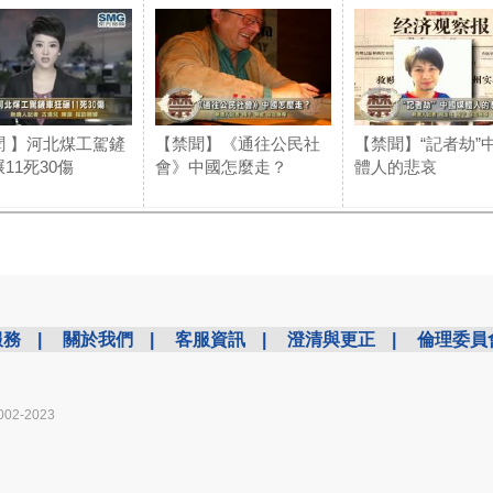
聞 】河北煤工駕鏟
【禁聞】《通往公民社
【禁聞】“記者劫”
11死30傷
會》中國怎麼走？
體人的悲哀
服務
|
關於我們
|
客服資訊
|
澄清與更正
|
倫理委員
002-2023