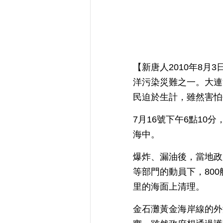
【新唐人2010年8
洋污染災難之一。大連
民迫於生計，雖然害怕
7月16號下午6點10
海中。
爆炸、漏油後，當地政
等部門的動員下，80
里的海面上清理。
金石灘黃金海岸線的外