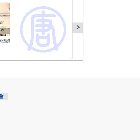
中國媒
【禁聞】實施網遊實名
【禁聞】“天上人間”招模
【禁
制 監管令人憂
特 待重開？
習近
會