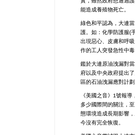
實，雖然政府想通過護
能造成養殖物死亡。
綠色和平認為，大連當
護。如：化學防護服(
出現惡心、皮膚和呼吸
作的工人突發急性中毒
鑑於大連原油洩漏對當
府以及中央政府提出了
區的石油洩漏應對計劃
《美國之音》1號報導
多少國際間的關注，至
態環境造成長期影響，
今沒有完全恢復。