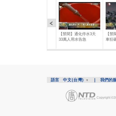
【禁聞】通化停水3天
【禁
33萬人用水告急
車狂碾
語言
中文(台灣)
|
我們的
Copyright ©2