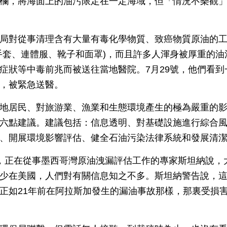
欄，將海面上的油污限定在一定海域，但「情況不樂觀
局對從事清理含有大量有毒化學物質、致癌物質原油的
手套、連體服、靴子和面罩)，而且許多人渾身被厚重的
症狀等中毒前兆而被送往當地醫院。7月29號，他們看
，被緊急送醫。
地居民、對旅游業、漁業和生態環境產生的極為嚴重的
六點建議。建議包括：信息透明、對基礎設施進行綜合
、開展環境影響評估、健全石油污染法律系統和發展清
，正在從事墨西哥灣原油洩漏評估工作的專家斯坦納說，
少在美國，人們對有關信息知之不多。斯坦納警告說，
正如21年前在阿拉斯加發生的漏油事故那樣，那裏受損