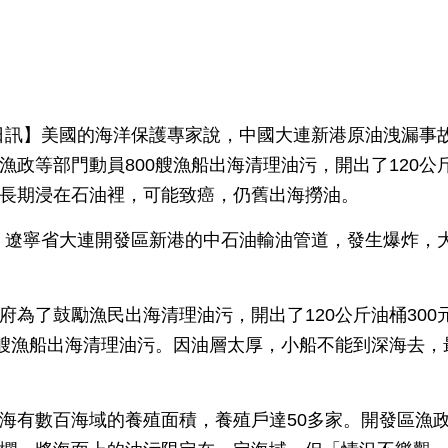
月3日訊】美國的海洋保護專家說，中國大連新港原油洩漏事
漁政等部門動員800艘漁船出海清理油污，開出了120公斤
長期浸在石油裡，可能致癌，仍舊出海撈油。
分，遼寧省大連開發區新港的中石油輸油管道，發生爆炸，大
府為了鼓勵漁民出海清理油污，開出了120公斤油桶300
0艘漁船出海清理油污。因油層太厚，小船不能到深海去
海有數百海域的養殖面積，養殖戶達50多家。開發區漁