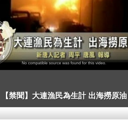
No compatible source was found for this video.
【禁聞】大連漁民為生計 出海撈原油