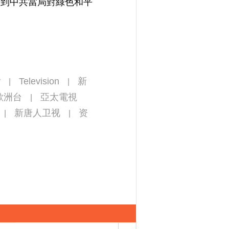
看到中共當局對綠色和平
y
Television
新
|
|
歐洲台
亞太電視
|
新唐人卫视
资
|
|