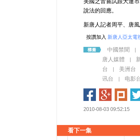
美國之音嘗試跟大連市
說法的回應。
新唐人記者周平、唐風
按讚加入
新唐人亞太電
中國禁聞
|
唐人媒體
|
台
美洲台
|
讯台
电影
|
2010-08-03 09:52:15
看下一集