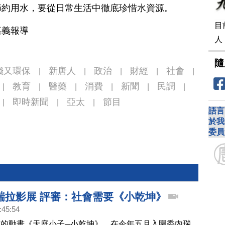
節約用水，要從日常生活中徹底珍惜水資源。
目
嘉義報導
人
隨
錢又環保
新唐人
政治
財經
社會
|
|
|
|
|
教育
醫藥
消費
新聞
民調
|
|
|
|
|
|
即時新聞
亞太
節目
|
|
|
語言
於我
委員
瑞拉影展 評審：社會需要《小乾坤》
:45:54
的動畫《天庭小子─小乾坤》，在今年五月入圍委內瑞