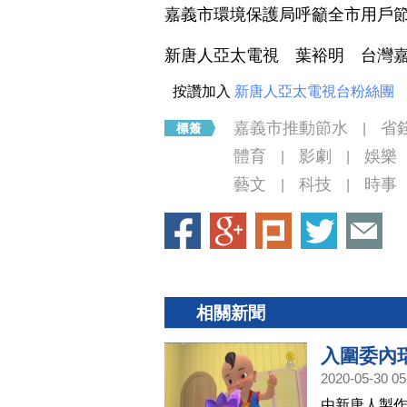
嘉義市環境保護局呼籲全市用戶
新唐人亞太電視 葉裕明 台灣
按讚加入
新唐人亞太電視台粉絲團
嘉義市推動節水
省
|
體育
影劇
娛樂
|
|
藝文
科技
時事
|
|
相關新聞
入圍委內
2020-05-30 05
由新唐人製作