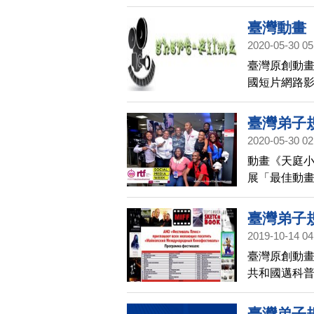
國首爾網路
臺灣動畫
2020-05-30 05
展
臺灣原創動畫
國短片網路影展（
臺灣弟子
2020-05-30 02
動畫《天庭小
展「最佳動
色，至今已經
際影展「兒
臺灣弟子
2019-10-14 04
最佳動畫
臺灣原創動畫
共和國邁科普
國際獎項。
臺灣弟子