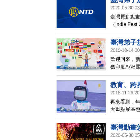
2020-05-30 03
臺灣原創動畫
（Indie Fes
動畫短片」
臺灣弟子
2019-10-14 00
最佳動畫
歡迎回來，新
獲印度AAB
國際獎項，並
坤》將艱深
教育、跨
從娛樂中學
2018-11-26 20
再來看到，年
大重點展區
電競展區，
臺灣動畫
2020-05-30 05