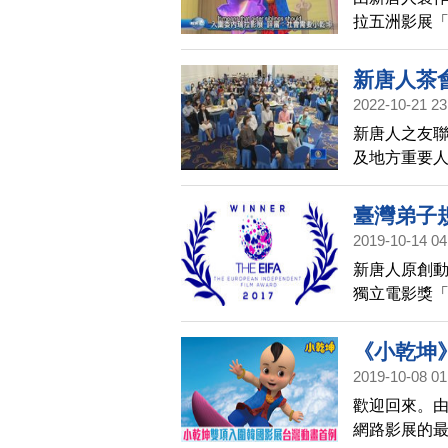
拉五洲影展
值，正是目
新唐人茶
2022-10-21 23
新唐人之友聯
及地方重要
化，秉持真
臺灣弟子
2019-10-14 04
佳動畫
新唐人原創動
獨立電影獎「
五大洲的39
《小乾坤
2019-10-08 01
歡迎回來。由
網路影展的