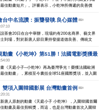
「最佳動畫短片」。評審表示，小乾坤所傳遞的良善價
前政局動盪的委內瑞拉所需要的。
會台中名流讚：振聾發聵.良心媒體
:07:10
誼茶會20日在台中舉辦，現場約有200名商界、藝文界
人士到場，對於新唐人節目秉持發揚道德良善、傳統文
相報導，貴賓讚賞，在當今社會具有振聾發聵的精神。
規動畫《小乾坤》第51勝！法國電影獎獲最
:54:00
畫《天庭小子─小乾坤》再為臺灣爭光！榮獲法國歐洲
最佳動畫」，累積至今囊括全球51座國際獎項，並入圍
個國家，超過100個影展。
》雙項入圍韓國影展 台灣動畫首例
:20:31
新唐人原創的動畫《天庭小子 小乾坤》，入圍韓國首爾
最佳動畫及最佳剪輯獎，而這，也是台灣動畫首次入圍韓