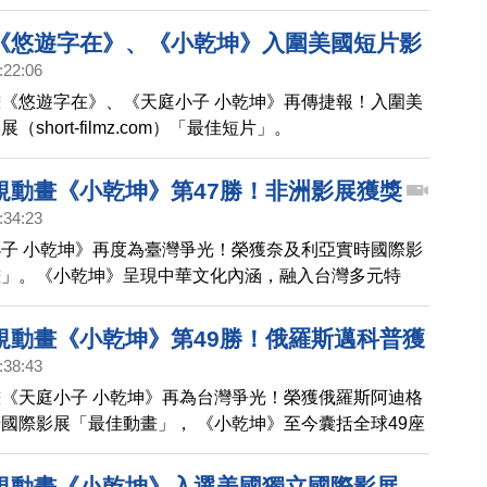
影展。
《悠遊字在》、《小乾坤》入圍美國短片影
:22:06
《悠遊字在》、《天庭小子 小乾坤》再傳捷報！入圍美
short-filmz.com）「最佳短片」。
規動畫《小乾坤》第47勝！非洲影展獲獎
:34:23
子 小乾坤》再度為臺灣爭光！榮獲奈及利亞實時國際影
畫」。《小乾坤》呈現中華文化內涵，融入台灣多元特
囊括全球47座國際獎項，包括臺灣第一座美國休士頓國
童節目金獎」，讓臺灣的文創實力，再度在國際發光。
規動畫《小乾坤》第49勝！俄羅斯邁科普獲
:38:43
《天庭小子 小乾坤》再為台灣爭光！榮獲俄羅斯阿迪格
國際影展「最佳動畫」， 《小乾坤》至今囊括全球49座
規動畫《小乾坤》入選美國獨立國際影展