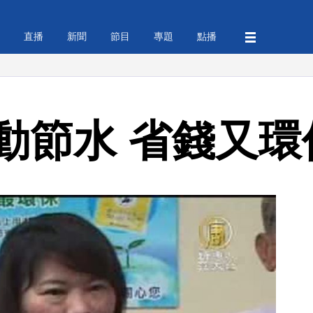
直播
新聞
節目
專題
點播
動節水 省錢又環