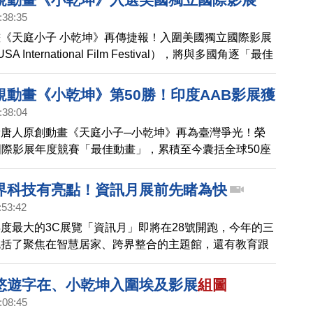
:38:35
《天庭小子 小乾坤》再傳捷報！入圍美國獨立國際影展
t USA International Film Festival），將與多國角逐「最佳
。
規動畫《小乾坤》第50勝！印度AAB影展獲
:38:04
唐人原創動畫《天庭小子─小乾坤》再為臺灣爭光！榮
國際影展年度競賽「最佳動畫」，累積至今囊括全球50座
入圍全球五大洲的39個國家，超過100個影展。《小乾
的《弟子規》，轉換成趣味的現代生活戲劇故事，讓孩子
界科技有亮點！資訊月展前先睹為快
習「道德重於財富學識」的核心價值。
:53:42
度最大的3C展覽「資訊月」即將在28號開跑，今年的三
包括了聚焦在智慧居家、跨界整合的主題館，還有教育跟
跟著鏡頭帶您先睹為快。
悠遊字在、小乾坤入圍埃及影展
組圖
:08:45