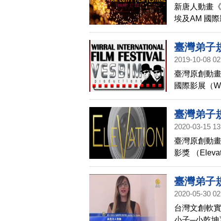
新唐人動畫《
埃及AM 國
臺灣弟子
2019-10-08 02
臺灣原創動畫
國際影展（Wirra
臺灣弟子
2020-03-15 13
臺灣原創動畫
影獎 （Eleva
短片獎 」（The 
臺灣弟子
2020-05-30 02
人驚艷！
台灣文創軟
小子─小乾坤