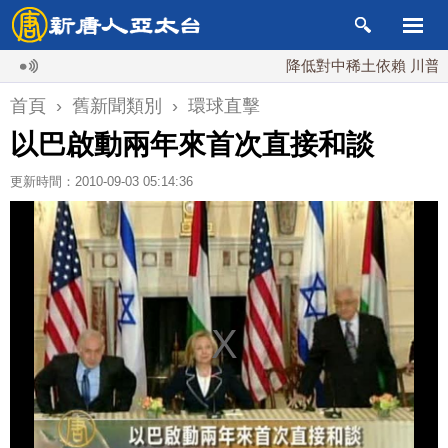
降低對中稀土依賴 川普宣布
首頁
›
舊新聞類別
›
環球直擊
以巴啟動兩年來首次直接和談
更新時間：2010-09-03 05:14:36