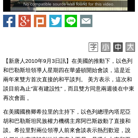
No compatible source was found for this video.
【新唐人2010年9月3日訊】在美國的推動下，以色列
和巴勒斯坦領導人星期四在華盛頓開始會談，這是近
兩年來雙方首次直接的和平談判。 美方表示，這次和
談目前為止“富有建設性”，而且雙方同意兩週後在中東
再次會面 。
在美國國務卿希拉里的主持下，以色列總理內塔尼亞
胡和巴勒斯坦民族權力機構主席阿巴斯啟動了直接和
談。希拉里對兩位領導人前來會談表示熱烈歡迎，說