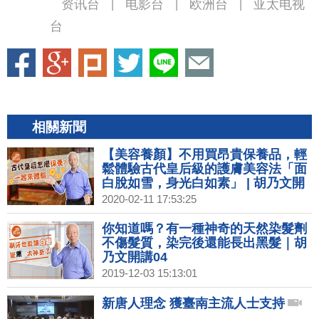
资讯台
电影台
欧洲台
亚太电视
|
|
|
台
相關新聞
【美容養顏】不用買昂貴保養品，輕
鬆體驗古代皇后級的護膚美容法「面
白脫如雪，身光白如素」 | 胡乃文開
講02
2020-02-11 17:53:25
你知道嗎？有一種神奇的天然染髮劑
不傷髮質，染完後還能長出黑髮｜胡
乃文開講04
2019-12-03 15:13:01
新唐人理念 獲臺南主流人士支持