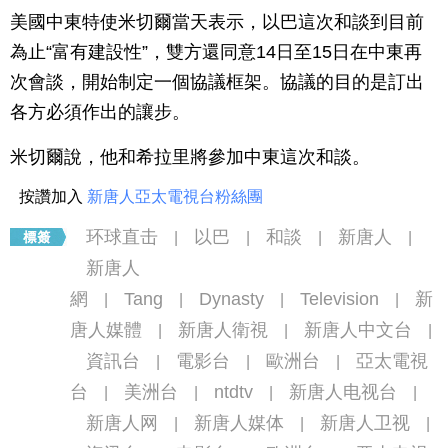
美國中東特使米切爾當天表示，以巴這次和談到目前
為止“富有建設性”，雙方還同意14日至15日在中東再
次會談，開始制定一個協議框架。協議的目的是訂出
各方必須作出的讓步。
米切爾說，他和希拉里將參加中東這次和談。
按讚加入
新唐人亞太電視台粉絲團
环球直击
以巴
和談
新唐人
|
|
|
|
新唐人
網
Tang
Dynasty
Television
新
|
|
|
|
唐人媒體
新唐人衛視
新唐人中文台
|
|
|
資訊台
電影台
歐洲台
亞太電視
|
|
|
台
美洲台
ntdtv
新唐人电视台
|
|
|
|
新唐人网
新唐人媒体
新唐人卫视
|
|
|