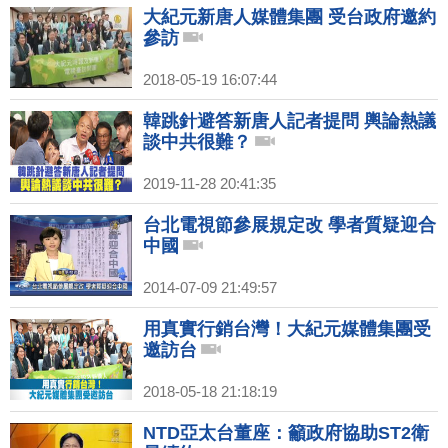
大紀元新唐人媒體集團 受台政府邀約
參訪
2018-05-19 16:07:44
韓跳針避答新唐人記者提問 輿論熱議
談中共很難？
2019-11-28 20:41:35
台北電視節參展規定改 學者質疑迎合
中國
2014-07-09 21:49:57
用真實行銷台灣！大紀元媒體集團受
邀訪台
2018-05-18 21:18:19
NTD亞太台董座：籲政府協助ST2衛