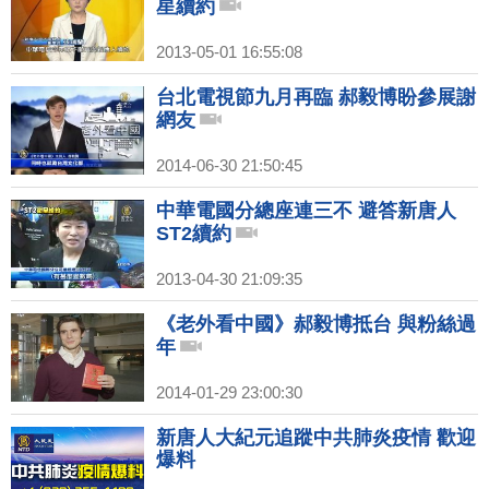
星續約
2013-05-01 16:55:08
台北電視節九月再臨 郝毅博盼參展謝
網友
2014-06-30 21:50:45
中華電國分總座連三不 避答新唐人
ST2續約
2013-04-30 21:09:35
《老外看中國》郝毅博抵台 與粉絲過
年
2014-01-29 23:00:30
新唐人大紀元追蹤中共肺炎疫情 歡迎
爆料