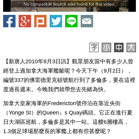
No compatible source was found for this video.
【新唐人2010年9月3日訊】觀眾朋友當中有多少人曾
經登上過加拿大海軍艦艇呢？今天下午（9月2日），
編號337的佛雷德里克頓號航行到了多倫多，要在這裡
度過長週末。今晚我們就帶您去先睹為快。
加拿大皇家海軍的Fredericton號停泊在靠近央街
（Yonge St）的Queen』s Quay碼頭。它正在進行夏
日大湖區巡航，多倫多是其中一站。這艘6層樓高，
1.3個足球場那麼長的軍艦上都有些甚麼呢？