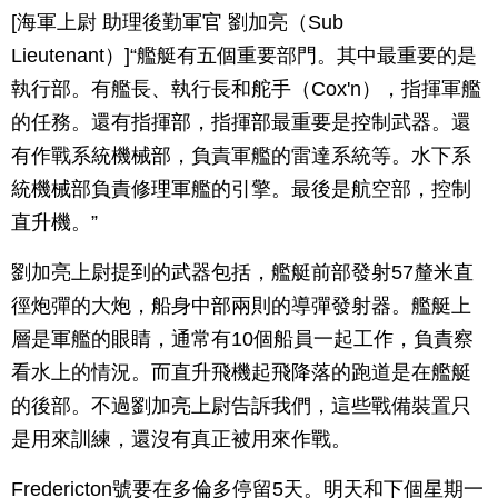
[海軍上尉 助理後勤軍官 劉加亮（Sub
Lieutenant）]“艦艇有五個重要部門。其中最重要的是
執行部。有艦長、執行長和舵手（Cox'n），指揮軍艦
的任務。還有指揮部，指揮部最重要是控制武器。還
有作戰系統機械部，負責軍艦的雷達系統等。水下系
統機械部負責修理軍艦的引擎。最後是航空部，控制
直升機。”
劉加亮上尉提到的武器包括，艦艇前部發射57釐米直
徑炮彈的大炮，船身中部兩則的導彈發射器。艦艇上
層是軍艦的眼睛，通常有10個船員一起工作，負責察
看水上的情況。而直升飛機起飛降落的跑道是在艦艇
的後部。不過劉加亮上尉告訴我們，這些戰備裝置只
是用來訓練，還沒有真正被用來作戰。
Fredericton號要在多倫多停留5天。明天和下個星期一