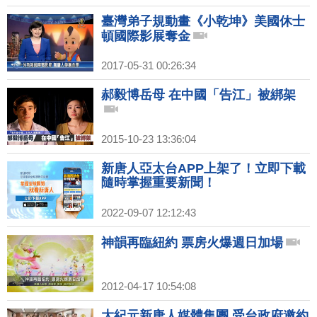
臺灣弟子規動畫《小乾坤》美國休士
頓國際影展奪金
2017-05-31 00:26:34
郝毅博岳母 在中國「告江」被綁架
2015-10-23 13:36:04
新唐人亞太台APP上架了！立即下載
隨時掌握重要新聞！
2022-09-07 12:12:43
神韻再臨紐約 票房火爆週日加場
2012-04-17 10:54:08
大紀元新唐人媒體集團 受台政府邀約