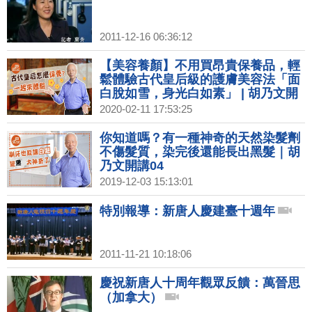
2011-12-16 06:36:12
【美容養顏】不用買昂貴保養品，輕
鬆體驗古代皇后級的護膚美容法「面
白脫如雪，身光白如素」 | 胡乃文開
講02
2020-02-11 17:53:25
你知道嗎？有一種神奇的天然染髮劑
不傷髮質，染完後還能長出黑髮｜胡
乃文開講04
2019-12-03 15:13:01
特別報導：新唐人慶建臺十週年
2011-11-21 10:18:06
慶祝新唐人十周年觀眾反饋：萬晉思
（加拿大）