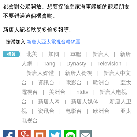
都會對公眾開放。想要探險皇家海軍艦艇的觀眾朋友
不要錯過這個機會喲。
新唐人記者秋旻多倫多報導。
按讚加入
新唐人亞太電視台粉絲團
北美
加國
軍艦
新唐人
新唐
|
|
|
|
人網
Tang
Dynasty
Television
|
|
|
|
新唐人媒體
新唐人衛視
新唐人中文
|
|
台
資訊台
電影台
歐洲台
亞太
|
|
|
|
電視台
美洲台
ntdtv
新唐人电视
|
|
|
台
新唐人网
新唐人媒体
新唐人卫
|
|
|
视
资讯台
电影台
欧洲台
亚太
|
|
|
|
电视台