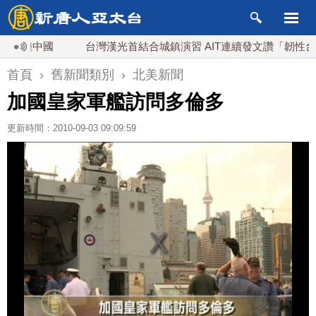
登陸中國
台灣漢光首結合城鎮演習 AIT連續發文讚「韌性台灣」
首頁
›
舊新聞類別
›
北美新聞
加國皇家軍艦訪問多倫多
更新時間：2010-09-03 09:09:59