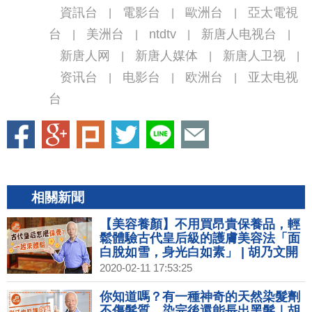
資訊台
電影台
歐洲台
亞太電視
|
|
|
台
美洲台
ntdtv
新唐人电视台
|
|
|
|
新唐人网
新唐人媒体
新唐人卫视
|
|
|
资讯台
电影台
欧洲台
亚太电视
|
|
|
台
相關新聞
【美容養顏】不用買昂貴保養品，輕
鬆體驗古代皇后級的護膚美容法「面
白脫如雪，身光白如素」 | 胡乃文開
講02
2020-02-11 17:53:25
你知道嗎？有一種神奇的天然染髮劑
不傷髮質，染完後還能長出黑髮｜胡