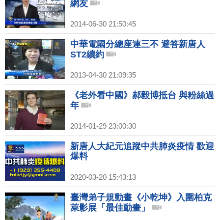
網友
2014-06-30 21:50:45
中華電國分總座連三不 避答新唐人
ST2續約
2013-04-30 21:09:35
《老外看中國》郝毅博抵台 與粉絲過
年
2014-01-29 23:00:30
新唐人大紀元追蹤中共肺炎疫情 歡迎
爆料
2020-03-20 15:43:13
臺灣弟子規動畫《小乾坤》入圍柏克
萊影展「最佳動畫」