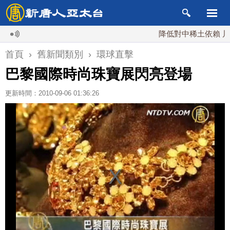
降低對中稀土依賴 川普宣
首頁
›
舊新聞類別
›
環球直擊
巴黎國際時尚珠寶展閃亮登場
更新時間：2010-09-06 01:36:26