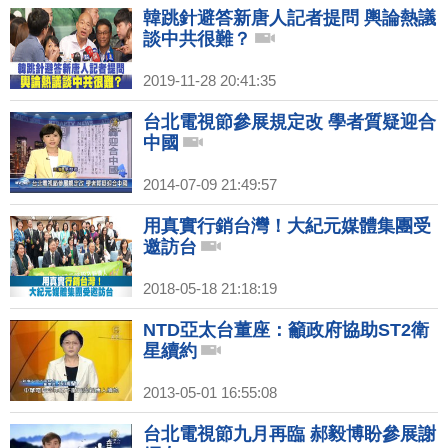
韓跳針避答新唐人記者提問 輿論熱議
談中共很難？
2019-11-28 20:41:35
台北電視節參展規定改 學者質疑迎合
中國
2014-07-09 21:49:57
用真實行銷台灣！大紀元媒體集團受
邀訪台
2018-05-18 21:18:19
NTD亞太台董座：籲政府協助ST2衛
星續約
2013-05-01 16:55:08
台北電視節九月再臨 郝毅博盼參展謝