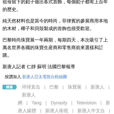
祖母留下的釦子做出各式首飾，每個釦子都有上百年
的歷史。
純天然材料也是當今的時尚，菲律賓的參展商用本地
的木材，椰子和貝殼製成的首飾也很受歡迎。
巴黎時尚珠寶展一年兩期，每期四天，本次吸引了上
萬名世界各國的珠寶生産商和零售商前來選樣和訂
購。
新唐人記者 仁靜 蘇明 法國巴黎報導
按讚加入
新唐人亞太電視台粉絲團
环球直击
巴黎
珠寶展
新唐人
|
|
|
|
新唐人
網
Tang
Dynasty
Television
新
|
|
|
|
唐人媒體
新唐人衛視
新唐人中文台
|
|
|