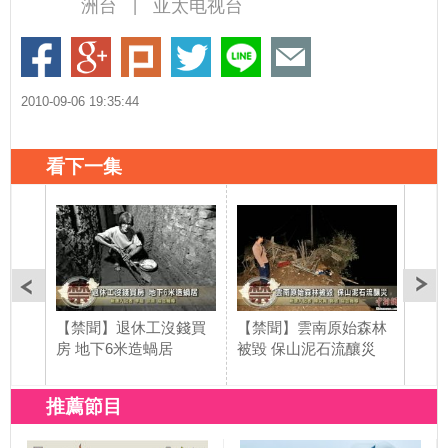
洲台
亚太电视台
|
2010-09-06 19:35:44
看下一集
【禁聞】退休工沒錢買
【禁聞】雲南原始森林
【禁
房 地下6米造蝸居
被毀 保山泥石流釀災
至瘋
推薦節目