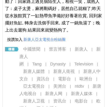
動了﹔回家路上遇見個陌生人，相視一笑，成熟人
了﹔桌子太燙，麻將剛碼好，居然自己就糊了;昨天
從水族館買了一缸熱帶魚準備好好養著欣賞, 回到家
擺好魚缸, 轉身去洗個手回來, 成了一鍋魚湯了；晚
上出去遛狗 結果回來就變熱狗了。
按讚加入
新唐人亞太電視台粉絲團
中國禁聞
禁言博客
新唐人
新
|
|
|
唐人
網
Tang
Dynasty
Television
|
|
|
|
新唐人媒體
新唐人衛視
新唐人中
|
|
文台
資訊台
電影台
歐洲台
|
|
|
|
亞太電視台
美洲台
ntdtv
新唐
|
|
|
人电视台
新唐人网
新唐人媒体
|
|
|
新唐人卫视
资讯台
电影台
欧
|
|
|