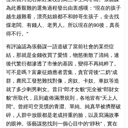
為此番艱難的選角過程發出由衷感嘆：“現在的孩子
越生越難看，漂亮姑娘都不和帥哥生孩子，全去找
煤老闆、有錢人、老男人。所以現在的90後，真長
得不行。”
有評論認為張藝謀一語道破了當前社會的某些症
結，那就是金錢收買了愛情，物慾衝散了清純，連
後代繁衍都滲透了市儈的基因，變得不再純粹了。
可不是嗎？富豪征婚應者雲集，貪官背後“二奶”成
群，農民工發愁難找對像，房奴、卡奴、車奴等造
就了多少剩男剩女。昔日“郎才女貌”完全被“郎財女
貌”所取代，且到處佈滿潛規則，各地皆有“天上人
間”。曾經司空見慣的青澀、單純、純真早被擠壓破
碎，人群中放眼都是老成持重的臉，以及寫滿故事
的眼神。張藝謀慾找到一個心目中的“靜秋”，實在