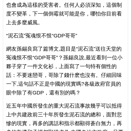
也會成為這樣的受害者。任何人必須深知，這個制
度不變革，下一個倒霉就可能是你，哪怕你目前看
上去多麼威風。
“泥石流”冤魂恨不恨“GDP哥哥”
網友孫錫良寫了篇博文,題目是“泥石流”送往天堂的
冤魂恨不恨“GDP哥哥”？孫錫良說,最近看到一位小
夥子穿了一件文化衫，上面寫了一句特有個性的
話：不要迷戀哥，哥除了錢什麽也沒有。仔細回味
一下,這句話不正是中國的現實嗎?各級政府官員的
眼中除了有GDP，還有別的嗎？
近五年中國所發生的重大泥石流事故幾乎可以抵得
上中共建政前三十年所發生泥石流的總和，面對悲
慘的現實，再多的講話和指示都顯得蒼白無力，再