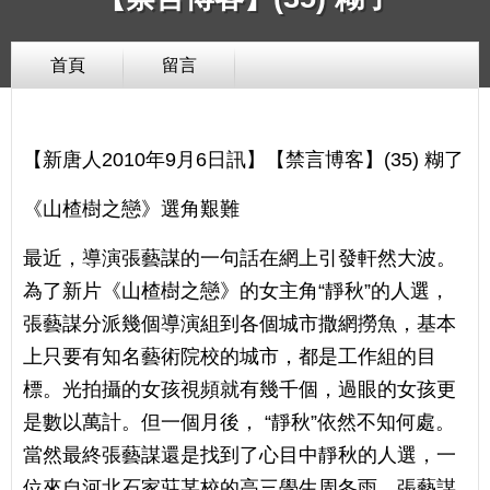
首頁
留言
【新唐人2010年9月6日訊】【禁言博客】(35) 糊了
《山楂樹之戀》選角艱難
最近，導演張藝謀的一句話在網上引發軒然大波。
為了新片《山楂樹之戀》的女主角“靜秋”的人選，
張藝謀分派幾個導演組到各個城市撒網撈魚，基本
上只要有知名藝術院校的城市，都是工作組的目
標。光拍攝的女孩視頻就有幾千個，過眼的女孩更
是數以萬計。但一個月後， “靜秋”依然不知何處。
當然最終張藝謀還是找到了心目中靜秋的人選，一
位來自河北石家莊某校的高三學生周冬雨。張藝謀