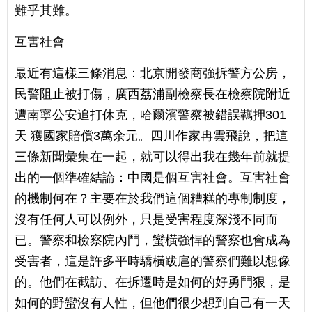
難乎其難。
互害社會
最近有這樣三條消息：北京開發商強拆警方公房，
民警阻止被打傷，廣西荔浦副檢察長在檢察院附近
遭南寧公安追打休克，哈爾濱警察被錯誤羈押301
天 獲國家賠償3萬余元。四川作家冉雲飛說，把這
三條新聞彙集在一起，就可以得出我在幾年前就提
出的一個準確結論：中國是個互害社會。互害社會
的機制何在？主要在於我們這個糟糕的專制制度，
沒有任何人可以例外，只是受害程度深淺不同而
已。警察和檢察院內鬥，蠻橫強悍的警察也會成為
受害者，這是許多平時驕橫跋扈的警察們難以想像
的。他們在截訪、在拆遷時是如何的好勇鬥狠，是
如何的野蠻沒有人性，但他們很少想到自己有一天