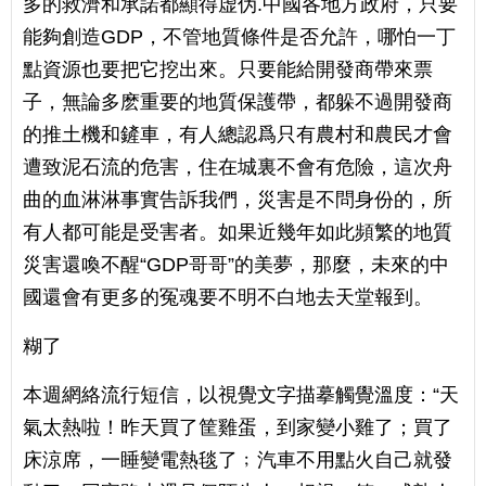
多的救濟和承諾都顯得虚伪.中國各地方政府，只要
能夠創造GDP，不管地質條件是否允許，哪怕一丁
點資源也要把它挖出來。只要能給開發商帶來票
子，無論多麽重要的地質保護帶，都躲不過開發商
的推土機和鏟車，有人總認爲只有農村和農民才會
遭致泥石流的危害，住在城裏不會有危險，這次舟
曲的血淋淋事實告訴我們，災害是不問身份的，所
有人都可能是受害者。如果近幾年如此頻繁的地質
災害還喚不醒“GDP哥哥”的美夢，那麼，未來的中
國還會有更多的冤魂要不明不白地去天堂報到。
糊了
本週網絡流行短信，以視覺文字描摹觸覺溫度：“天
氣太熱啦！昨天買了筐雞蛋，到家變小雞了；買了
床涼席，一睡變電熱毯了﹔汽車不用點火自己就發