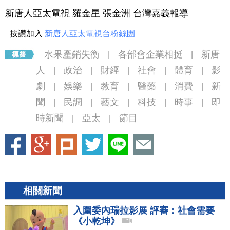
新唐人亞太電視 羅金星 張金洲 台灣嘉義報導
按讚加入
新唐人亞太電視台粉絲團
水果產銷失衡
各部會企業相挺
新唐
|
|
人
政治
財經
社會
體育
影
|
|
|
|
|
劇
娛樂
教育
醫藥
消費
新
|
|
|
|
|
聞
民調
藝文
科技
時事
即
|
|
|
|
|
時新聞
亞太
節目
|
|
相關新聞
入圍委內瑞拉影展 評審：社會需要
《小乾坤》