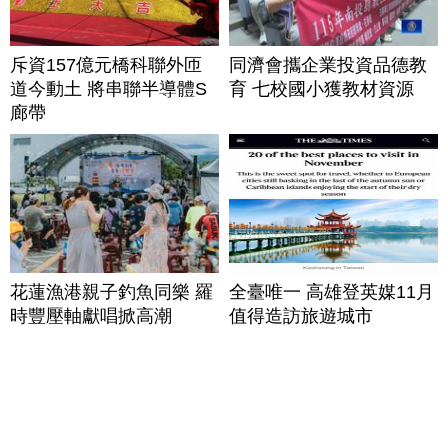
斥資157億元橋科聯外匝
同濟會攜企業投資品德教
道今動土 將串聯半導體S
育 七校國小獲教材資源
廊帶
花蓮漁港親子釣魚同樂 羅
全臺唯一 高雄登英媒11月
時豐壓軸獻唱掀高潮
值得造訪旅遊城市