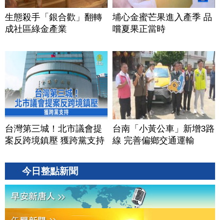
生態殺手「銀合歡」翻轉
埔心金蜜芒果進入產季 品
成社區綠金產業
嚐夏果正當時
台灣第三城！北市議會提
台南「小黃公車」新增3路
案反跨境鎮壓 獲跨黨支持
線 完善偏鄉交通運輸
今日整點新聞