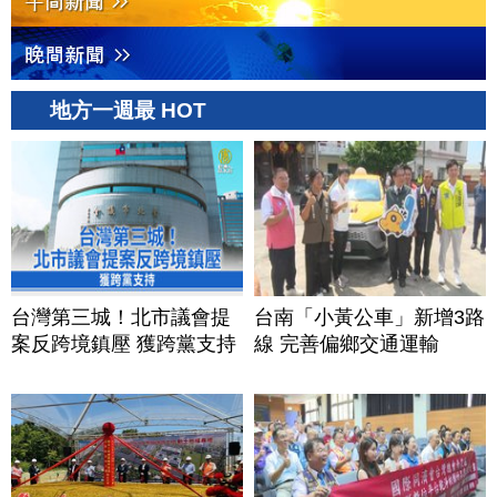
地方一週最 HOT
台灣第三城！北市議會提
台南「小黃公車」新增3路
案反跨境鎮壓 獲跨黨支持
線 完善偏鄉交通運輸