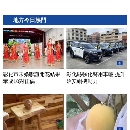
地方今日熱門
彰化市未婚聯誼開花結果
彰化縣強化警用車輛 提升
牽成10對佳偶
治安網機動力