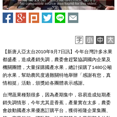
No compatible source was found for this video.
【新唐人亞太台2010年9月7日訊】今年台灣許多水果
都盛產，造成產銷失調，農委會趕緊協調國內企業及
機關團體，大量採購國產水果，總計採購了1480公噸
的水果，幫助農民度過難關特地舉辦「感謝有您，真
情相挺」活動，頒獎給各團體表示感謝。
台灣蔬果種類很多，因為產期集中，容易造成短期產
銷失調情形，今年尤其是香蕉，產量實在太多，農委
會啟動國產水果優惠訂購平台，獲得裕隆企業集團、