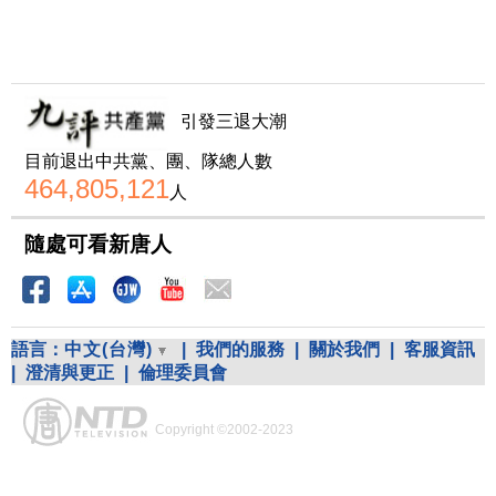
引發三退大潮
目前退出中共黨、團、隊總人數
464,805,121
人
隨處可看新唐人
語言：
中文(台灣)
|
我們的服務
|
關於我們
|
客服資訊
|
澄清與更正
|
倫理委員會
Copyright ©2002-2023