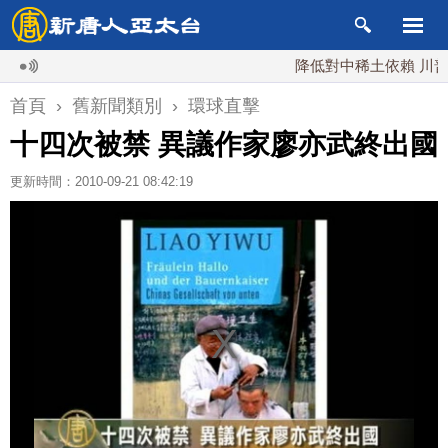
降低對中稀土依賴 川普宣布
首頁
›
舊新聞類別
›
環球直擊
十四次被禁 異議作家廖亦武終出國
更新時間：2010-09-21 08:42:19