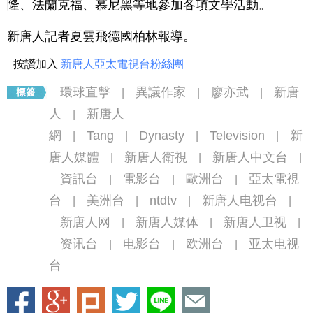
隆、法蘭克福、慕尼黑等地參加各項文學活動。
新唐人記者夏雲飛德國柏林報導。
按讚加入
新唐人亞太電視台粉絲團
環球直擊
異議作家
廖亦武
新唐
|
|
|
人
新唐人
|
網
Tang
Dynasty
Television
新
|
|
|
|
唐人媒體
新唐人衛視
新唐人中文台
|
|
|
資訊台
電影台
歐洲台
亞太電視
|
|
|
台
美洲台
ntdtv
新唐人电视台
|
|
|
|
新唐人网
新唐人媒体
新唐人卫视
|
|
|
资讯台
电影台
欧洲台
亚太电视
|
|
|
台