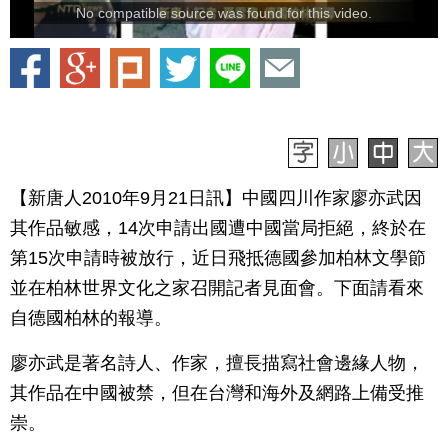
No compatible source was found for this video.
【新唐人2010年9月21日訊】中國四川作家廖亦武因
其作品敏感，14次申請出國遭中國當局拒絕，終於在
第15次申請時被放行，近日飛抵德國參加柏林文學節
並在柏林世界文化之家召開記者見面會。下面請看來
自德國柏林的報導。
廖亦武是著名詩人、作家，擅長描寫社會邊緣人物，
其作品在中國被禁，但在台灣和海外及網路上備受推
崇。