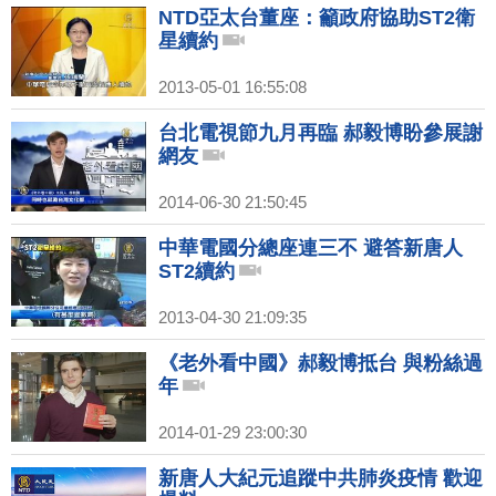
NTD亞太台董座：籲政府協助ST2衛
星續約
2013-05-01 16:55:08
台北電視節九月再臨 郝毅博盼參展謝
網友
2014-06-30 21:50:45
中華電國分總座連三不 避答新唐人
ST2續約
2013-04-30 21:09:35
《老外看中國》郝毅博抵台 與粉絲過
年
2014-01-29 23:00:30
新唐人大紀元追蹤中共肺炎疫情 歡迎