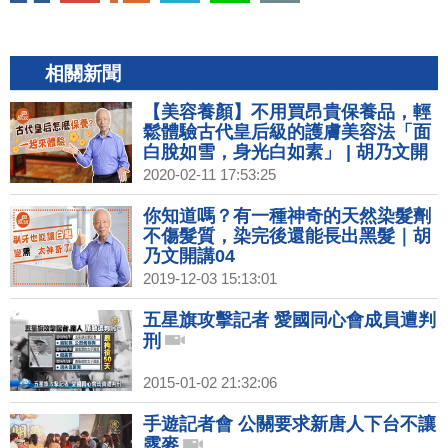
相關新聞
【美容養顏】不用買昂貴保養品，輕
鬆體驗古代皇后級的護膚美容法「面
白脫如雪，身光白如素」 | 胡乃文開
講02
2020-02-11 17:53:25
你知道嗎？有一種神奇的天然染髮劑
不傷髮質，染完後還能長出黑髮｜胡
乃文開講04
2019-12-03 15:13:01
五星旗攻擊記者 愛國同心會成員遭判
刑
2015-01-02 21:32:06
手遊記者會 公關要求新唐人下台不讓
露麥