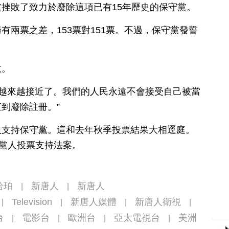
挫敗了致力於廢除這項已有15年歷史的保守黨。
有兩票之差，153票對151票。不過，保守黨發誓
敗。
除越來越接近了。我們的人民永遠不會接受自己被當
到廢除註冊。”
人支持保守黨。這和去年秋季投票結果大相逕庭。
主黨人投票支持法案。
哈珀
新唐人
新唐人
|
|
Television
新唐人媒體
新唐人衛視
|
|
|
|
台
電影台
歐洲台
亞太電視台
美洲
|
|
|
|