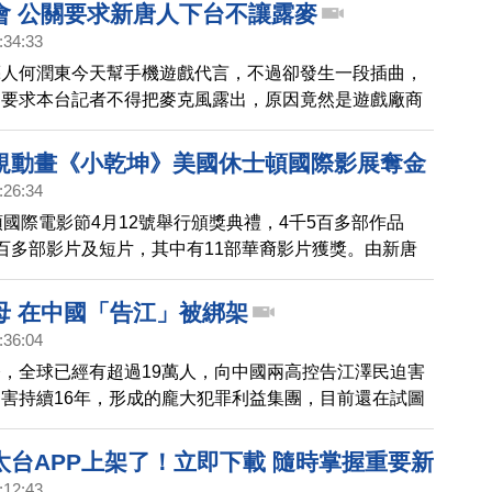
去年，檢方對這起案件提起公訴，而台北地院日前作出判
會 公關要求新唐人下台不讓露麥
國同心會成員，強制罪及公然侮辱罪，也保障了新聞記者
:34:33
權利。
藝人何潤東今天幫手機遊戲代言，不過卻發生一段插曲，
關要求本台記者不得把麥克風露出，原因竟然是遊戲廠商
廠商。
規動畫《小乾坤》美國休士頓國際影展奪金
:26:34
頓國際電影節4月12號舉行頒獎典禮，4千5百多部作品
百多部影片及短片，其中有11部華裔影片獲獎。由新唐
的3D兒童動畫片《天庭小子-小乾坤》 獲得兒童類電視
也是台灣第一部榮獲這項殊榮的動畫影片。
母 在中國「告江」被綁架
:36:04
，全球已經有超過19萬人，向中國兩高控告江澤民迫害
害持續16年，形成的龐大犯罪利益集團，目前還在試圖
害元兇」。新唐人氣象主播 臣倩的媽媽，同時也是老外
博的岳母，就因為控告江澤民，在這個星期三，被黑龍江
太台APP上架了！立即下載 隨時掌握重要新
:12:43