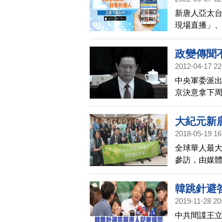
聞！
新唐人亞太台
現場直播」
章」等好用
政變傳聞
2012-04-17 22
中央軍委派出
京決意拿下
大紀元新
2018-05-19 16
全球華人最
參訪，由媒
20多位高階
委會，兩會
韓跳針避
2019-11-28 20
中共間諜王