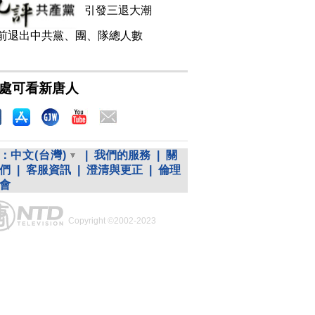
引發三退大潮
前退出中共黨、團、隊總人數
處可看新唐人
：
中文(台灣)
|
我們的服務
|
關
們
|
客服資訊
|
澄清與更正
|
倫理
會
Copyright ©2002-2023