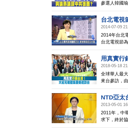
參選人韓國
為中共介入
針，反問哪
台北電視
粉絲團以及
2014-07-09 21
2014年台
台北電視節
位資格審查
中共的言論
用真實行
2018-05-18 21
全球華人最
來台參訪，
家、20多位
食之旅，過程
NTD亞太
2013-05-01 16
2011年，
求下，終於
新唐人亞太