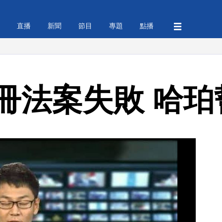
直播
新聞
節目
專題
點播
冊法案失敗 哈珀