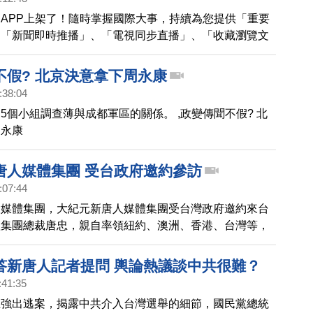
APP上架了！隨時掌握國際大事，持續為您提供「重要
、「新聞即時推播」、「電視同步直播」、「收藏瀏覽文
功能，邀請大家一起來下載。
不假? 北京決意拿下周永康
:38:04
5個小組調查薄與成都軍區的關係。 ,政變傳聞不假? 北
周永康
唐人媒體集團 受台政府邀約參訪
:07:44
大媒體集團，大紀元新唐人媒體集團受台灣政府邀約來台
體集團總裁唐忠，親自率領紐約、澳洲、香港、台灣等，
主管來台，成員盛大隆重，第一天上午，參訪僑委會及陸
委員長、副主委都親自迎接，帶您看到稍早畫面。
答新唐人記者提問 輿論熱議談中共很難？
:41:35
立強出逃案，揭露中共介入台灣選舉的細節，國民黨總統