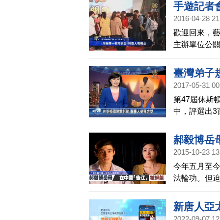
記者手機，
手遊記者
決，判處愛
2016-04-28 21
的自由採訪
歡迎回來，
主辦單位公
背後有中國
臺灣弟子
2017-05-31 00
第47屆休斯
中，評選出3
人亞太台製作
節目金獎，
郝毅博岳
2015-10-23 13
今年五月至今
法輪功。但迫
阻擋「法辦迫
主持人郝毅
新唐人亞
警方抓捕。
2022-09-07 12