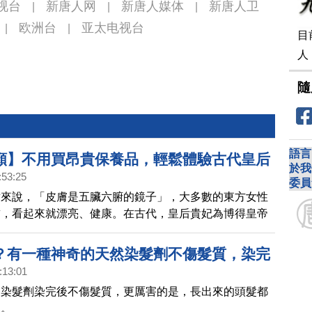
视台
新唐人网
新唐人媒体
新唐人卫
|
|
|
欧洲台
亚太电视台
|
|
目
人
隨
語言
顏】不用買昂貴保養品，輕鬆體驗古代皇后
於我
:53:25
美容法「面白脫如雪，身光白如素」 | 胡乃
委員
點來說，「皮膚是五臟六腑的鏡子」，大多數的東方女性
皙，看起來就漂亮、健康。在古代，皇后貴妃為博得皇帝
十分注重身體各部位的保養，使得自己「面白脫如雪，身
。
？有一種神奇的天然染髮劑不傷髮質，染完
:13:01
出黑髮｜胡乃文開講04
的染髮劑染完後不傷髮質，更厲害的是，長出來的頭髮都
。。