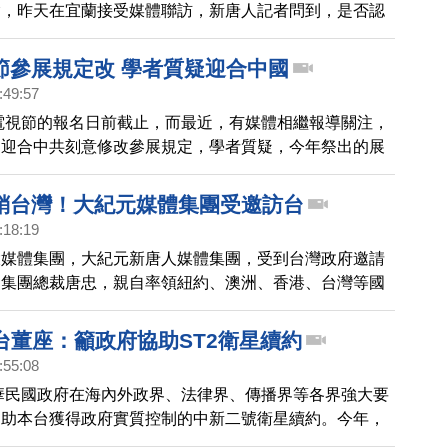
瑜，昨天在宜蘭接受媒體聯訪，新唐人記者問到，是否認
選舉？是否願意呼籲中共不要介入選舉？韓國瑜數度跳
家媒體，卻沒有回答記者提問，這段畫面在台灣多個臉書
節參展規定改 學者質疑迎合中國
政論節目上被討論。
:49:57
北電視節的報名日前截止，而最近，有媒體相繼報導關注，
為迎合中共刻意修改參展規定，學者質疑，今年祭出的展
，就是為了技術性攔阻報導中國真相的新唐人參展，迎合
審查標準。
銷台灣！大紀元媒體集團受邀訪台
:18:19
大媒體集團，大紀元新唐人媒體集團，受到台灣政府邀請
由集團總裁唐忠，親自率領紐約、澳洲、香港、台灣等國
高階主管，訪問各單位及企業，僑委會也特別安排文化美
點滴，帶給團員們，滿滿的感動與 新思維。
台董座：籲政府協助ST2衛星續約
:55:08
中華民國政府在海內外政界、法律界、傳播界等各界強大要
協助本台獲得政府實質控制的中新二號衛星續約。今年，
電視再度遭遇中華電信是否繼續提供中新二號衛星服務的