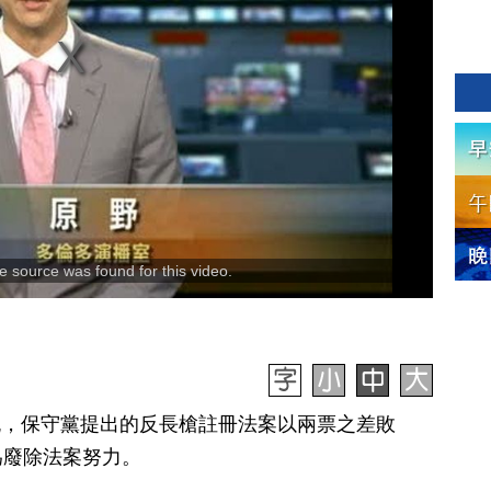
 source was found for this video.
昨晚，保守黨提出的反長槍註冊法案以兩票之差敗
為廢除法案努力。