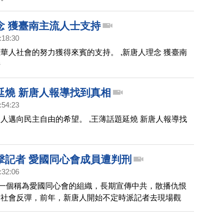
念 獲臺南主流人士支持
:18:30
華人社會的努力獲得來賓的支持。 ,新唐人理念 獲臺南
持
延燒 新唐人報導找到真相
:54:23
人邁向民主自由的希望。 ,王薄話題延燒 新唐人報導找
擊記者 愛國同心會成員遭判刑
:32:06
，一個稱為愛國同心會的組織，長期宣傳中共，散播仇恨
發社會反彈，前年，新唐人開始不定時派記者去現場觀
卻遭到同心會成員，以五星旗攻擊、阻撓拍攝，甚至毀損