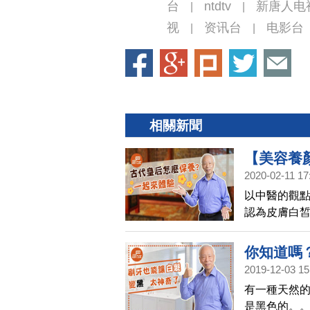
台
ntdtv
新唐人电
|
|
视
资讯台
电影台
|
|
相關新聞
【美容養
2020-02-11 17
級的護膚
以中醫的觀
文開講02
認為皮膚白
的寵愛，也
光白如素」
你知道嗎
2019-12-03 15
後還能長
有一種天然
是黑色的。