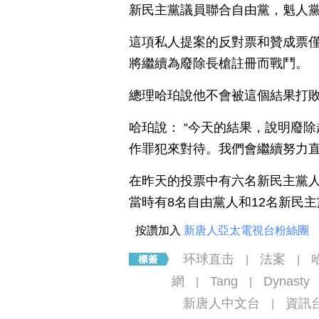
新民主黨議員聯合自由黨，魁人黨
這項私人提案的反對票和贊成票僅
將繼續為廢除長槍註冊而戰鬥。
總理哈珀說他不會被這個結果打
哈珀說： “今天的結果，說明廢
作罪犯來對待。我們會繼續努力直
在昨天的投票中有六名新民主黨
當時有8名自由黨人和12名新民
按讚加入
新唐人亞太電視台粉絲團
环球直击
法案
|
|
網
Tang
Dynasty
|
|
新唐人中文台
資訊
|