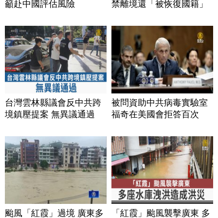
籲赴中國評估風險
禁離境還「被恢復國籍」
台灣雲林縣議會反中共跨
被問資助中共病毒實驗室
境鎮壓提案 無異議通過
福奇在美國會拒答百次
颱風「紅霞」過境 廣東多
「紅霞」颱風襲擊廣東 多