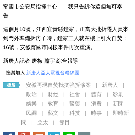
甯國市公安局指揮中心：「我只告訴你這個無可奉
告。」
這個月10號，江西宜黃縣鐘家，正當大批拆遷人員來
到門外準備拆房子時，鐘家三人就在樓上引火自焚；
16號，安徽甯國市同樣事件再次重演。
新唐人記者 唐梅 蕭宇 綜合報導
按讚加入
新唐人亞太電視台粉絲團
安徽再現自焚抵抗強拆慘案
新唐人
|
|
政治
財經
社會
體育
影劇
|
|
|
|
|
娛樂
教育
醫藥
消費
新聞
|
|
|
|
|
民調
藝文
科技
時事
即時新
|
|
|
|
聞
亞太
節目
|
|