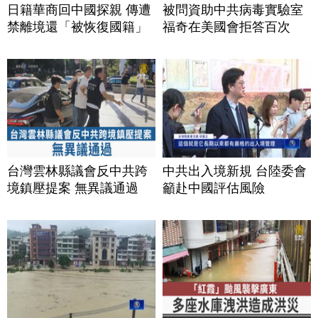
日籍華商回中國探親 傳遭
被問資助中共病毒實驗室
禁離境還「被恢復國籍」
福奇在美國會拒答百次
台灣雲林縣議會反中共跨
中共出入境新規 台陸委會
境鎮壓提案 無異議通過
籲赴中國評估風險