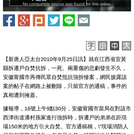
No compatible source was found for this video.
【新唐人亞太台2010年9月25日訊】就在江西省宜黃
縣拆遷戶自焚抗拆，一死、兩重傷的悲劇發生不久，
安徽甯國市再傳民眾自焚抵抗強拆慘案，網民披露該
案的帖子在網路上被刪除，只留官方的通稿，事件的
真相遭到掩蓋。
據報導，16號上午9點30分，安徽甯國市當局在對該市
西津街道潘村孫家進行強拆時，拆遷戶的弟弟在距現
場150米的地方引火自焚。官方通稿稱，\"現場消防人