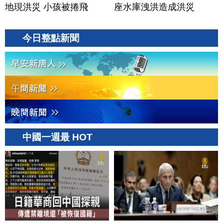
地現洪災 小孩被捲飛
座水庫洩洪造成洪災
今日整點新聞
中國一週最 HOT