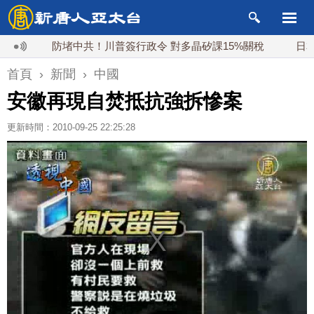
防堵中共！川普簽行政令 對多晶矽課15%關稅
日本氣象
首頁
›
新聞
›
中國
安徽再現自焚抵抗強拆慘案
更新時間：2010-09-25 22:25:28