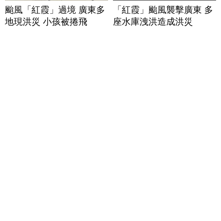
颱風「紅霞」過境 廣東多
「紅霞」颱風襲擊廣東 多
地現洪災 小孩被捲飛
座水庫洩洪造成洪災