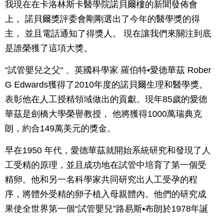
我現在在卡洛林斯卡醫學院諾貝爾樓的新聞發佈會
上， 諾貝爾獎評委會剛剛選出了今年的醫學獎的得
主， 並且電話通知了得獎人。 現在讓我們來關注到底
是誰榮獲了這項大獎。
“試管嬰兒之父“ 、英國科學家 羅伯特•愛德華茲 Rober
G Edwards獲得了2010年度的諾貝爾生理和醫學獎。
表彰他在人工授精領域做出的貢獻。現年85歲的愛德
華茲是劍橋大學榮譽教授， 他將獲得1000萬瑞典克
朗，約合149萬美元的獎金。
早在1950 年代，愛德華茲就開始系統研究和發現了人
工受精的原理，並且成功地在試管中培育了第一個受
精卵。他和另一名科學家共同研究出人工受孕的程
序，將體外受精的卵子植入母親體內。他們的研究成
果使全世界第一個“試管嬰兒”路易斯•布朗於1978年誕