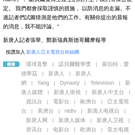
定。 我們都會採取謹慎的措施， 以防消息的走漏。不
過記者們試圖猜測是他們的工作。有關你提出的晨報
的消息，我不能評論。”
新唐人記者張華、鄭新瑞典斯德哥爾摩報導
按讚加入
新唐人亞太電視台粉絲團
環球直擊
諾貝爾醫學獎
羅伯特．愛
|
|
德華茲
新唐人
新唐人
|
|
網
Tang
Dynasty
Television
新
|
|
|
|
唐人媒體
新唐人衛視
新唐人中文台
|
|
|
資訊台
電影台
歐洲台
亞太電視
|
|
|
台
美洲台
ntdtv
新唐人电视台
|
|
|
|
新唐人网
新唐人媒体
新唐人卫视
|
|
|
资讯台
电影台
欧洲台
亚太电视
|
|
|