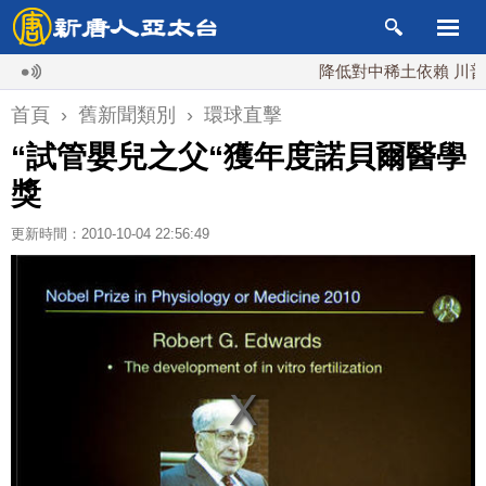
降低對中稀土依賴 川普宣布
首頁
›
舊新聞類別
›
環球直擊
“試管嬰兒之父“獲年度諾貝爾醫學
獎
更新時間：2010-10-04 22:56:49