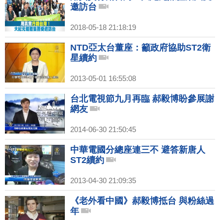
邀訪台
2018-05-18 21:18:19
NTD亞太台董座：籲政府協助ST2衛
星續約
2013-05-01 16:55:08
台北電視節九月再臨 郝毅博盼參展謝
網友
2014-06-30 21:50:45
中華電國分總座連三不 避答新唐人
ST2續約
2013-04-30 21:09:35
《老外看中國》郝毅博抵台 與粉絲過
年