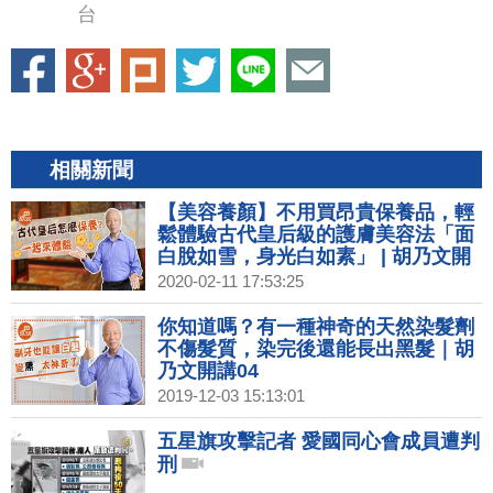
台
相關新聞
【美容養顏】不用買昂貴保養品，輕
鬆體驗古代皇后級的護膚美容法「面
白脫如雪，身光白如素」 | 胡乃文開
講02
2020-02-11 17:53:25
你知道嗎？有一種神奇的天然染髮劑
不傷髮質，染完後還能長出黑髮｜胡
乃文開講04
2019-12-03 15:13:01
五星旗攻擊記者 愛國同心會成員遭判
刑