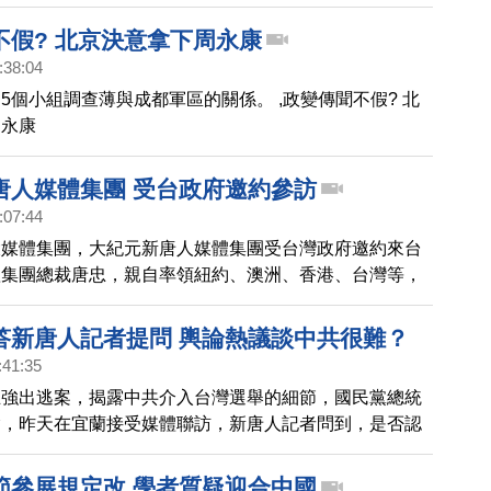
功能，邀請大家一起來下載。
不假? 北京決意拿下周永康
:38:04
5個小組調查薄與成都軍區的關係。 ,政變傳聞不假? 北
周永康
唐人媒體集團 受台政府邀約參訪
:07:44
大媒體集團，大紀元新唐人媒體集團受台灣政府邀約來台
體集團總裁唐忠，親自率領紐約、澳洲、香港、台灣等，
主管來台，成員盛大隆重，第一天上午，參訪僑委會及陸
委員長、副主委都親自迎接，帶您看到稍早畫面。
答新唐人記者提問 輿論熱議談中共很難？
:41:35
立強出逃案，揭露中共介入台灣選舉的細節，國民黨總統
瑜，昨天在宜蘭接受媒體聯訪，新唐人記者問到，是否認
選舉？是否願意呼籲中共不要介入選舉？韓國瑜數度跳
家媒體，卻沒有回答記者提問，這段畫面在台灣多個臉書
節參展規定改 學者質疑迎合中國