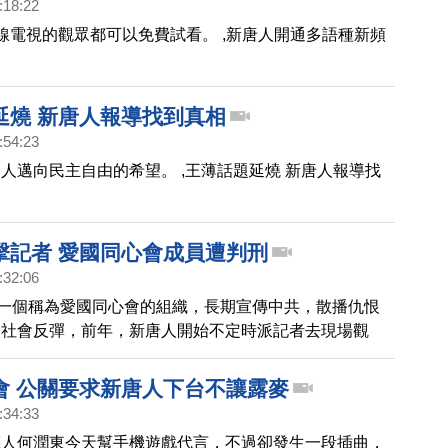
:18:22
有線電視的觀眾都可以免費試看。 ,新唐人開通多語種新頻
延燒 新唐人報導找到真相
:54:23
人邁向民主自由的希望。 ,王薄話題延燒 新唐人報導找
擊記者 愛國同心會成員遭判刑
:32:06
，一個稱為愛國同心會的組織，長期宣傳中共，散播仇恨
發社會反彈，前年，新唐人開始不定時派記者去現場觀
卻遭到同心會成員，以五星旗攻擊、阻撓拍攝，甚至毀損
去年，檢方對這起案件提起公訴，而台北地院日前作出判
會 公關要求新唐人下台不讓露麥
國同心會成員，強制罪及公然侮辱罪，也保障了新聞記者
:34:33
權利。
藝人何潤東今天幫手機遊戲代言，不過卻發生一段插曲，