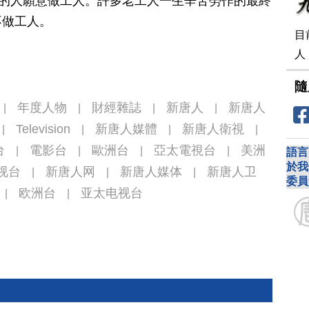
1%的人願意做工人。許多老工人一生辛苦勞作的最終
不做工人。
目
人
隨
年度人物
財經雜誌
新唐人
新唐人
|
|
|
|
Television
新唐人媒體
新唐人衛視
|
|
|
|
台
電影台
歐洲台
亞太電視台
美洲
|
|
|
|
語言
於我
视台
新唐人网
新唐人媒体
新唐人卫
|
|
|
委員
欧洲台
亚太电视台
|
|