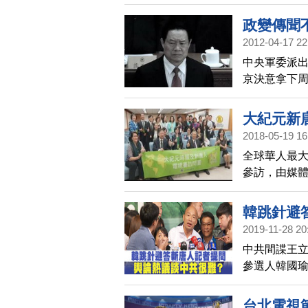
章」等好用
政變傳聞
2012-04-17 22
中央軍委派出
京決意拿下
大紀元新
2018-05-19 16
全球華人最
參訪，由媒
20多位高階
委會，兩會
韓跳針避
2019-11-28 20
中共間諜王
參選人韓國
為中共介入
針，反問哪
台北電視