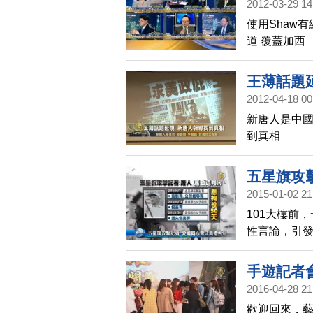
2012-03-29 14
使用Shaw
道 覆蓋加西
王薄話題
2012-04-18 00
新唐人是中國
到真相
五星旗攻
2015-01-02 21
101大樓前
性言論，引
察、採訪，
記者手機，
手遊記者
決，判處愛
2016-04-28 21
的自由採訪
歡迎回來，