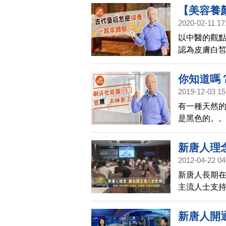
【美容養
2020-02-11 17
級的護膚
以中醫的觀
文開講02
認為皮膚白
的寵愛，也
光白如素」
你知道嗎
2019-12-03 15
後還能長
有一種天然
是黑色的。
新唐人理
2012-04-22 04
新唐人長期在
主流人士支
新唐人開