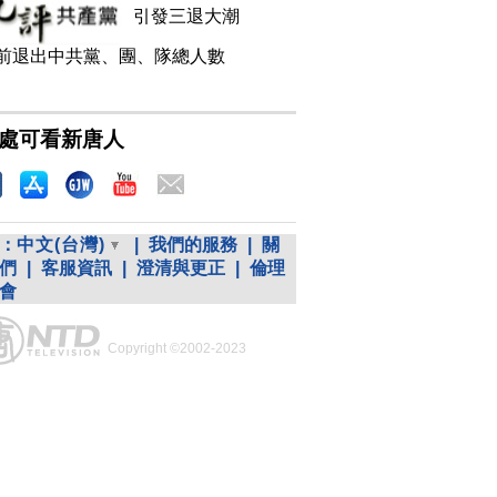
引發三退大潮
前退出中共黨、團、隊總人數
處可看新唐人
：
中文(台灣)
|
我們的服務
|
關
們
|
客服資訊
|
澄清與更正
|
倫理
會
Copyright ©2002-2023