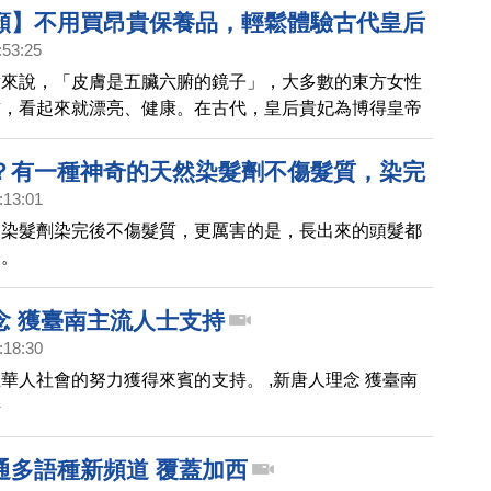
顏】不用買昂貴保養品，輕鬆體驗古代皇后
:53:25
美容法「面白脫如雪，身光白如素」 | 胡乃
點來說，「皮膚是五臟六腑的鏡子」，大多數的東方女性
皙，看起來就漂亮、健康。在古代，皇后貴妃為博得皇帝
十分注重身體各部位的保養，使得自己「面白脫如雪，身
。
？有一種神奇的天然染髮劑不傷髮質，染完
:13:01
出黑髮｜胡乃文開講04
的染髮劑染完後不傷髮質，更厲害的是，長出來的頭髮都
。。
念 獲臺南主流人士支持
:18:30
華人社會的努力獲得來賓的支持。 ,新唐人理念 獲臺南
持
通多語種新頻道 覆蓋加西