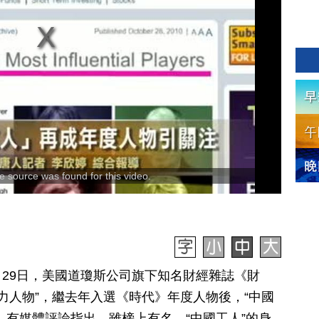
 source was found for this video.
10月29日，美國道瓊斯公司旗下知名財經雜誌《財
響力人物”，繼去年入選《時代》年度人物後，“中國
。有媒體評論指出，雖榜上有名，“中國工人”的身