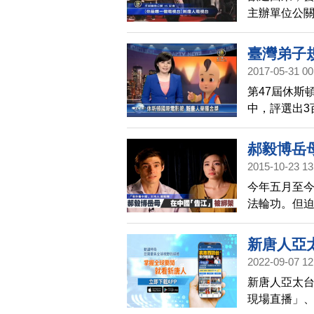
主辦單位公
背後有中國
臺灣弟子
2017-05-31 00
第47屆休斯
中，評選出3
人亞太台製作
節目金獎，
郝毅博岳
2015-10-23 13
今年五月至今
法輪功。但迫
阻擋「法辦迫
主持人郝毅
新唐人亞
警方抓捕。
2022-09-07 12
聞！
新唐人亞太台
現場直播」