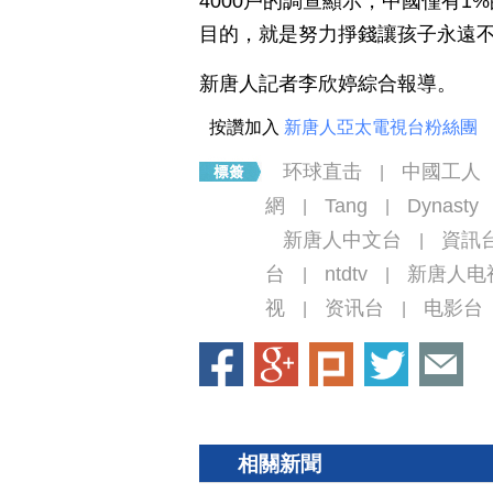
4000戶的調查顯示，中國僅有
目的，就是努力掙錢讓孩子永遠
新唐人記者李欣婷綜合報導。
按讚加入
新唐人亞太電視台粉絲團
环球直击
中國工人
|
網
Tang
Dynasty
|
|
新唐人中文台
資訊
|
台
ntdtv
新唐人电
|
|
视
资讯台
电影台
|
|
相關新聞