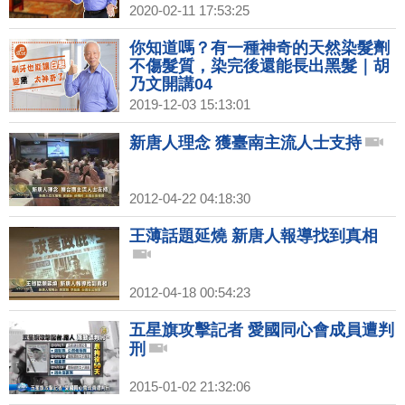
講02
2020-02-11 17:53:25
你知道嗎？有一種神奇的天然染髮劑
不傷髮質，染完後還能長出黑髮｜胡
乃文開講04
2019-12-03 15:13:01
新唐人理念 獲臺南主流人士支持
2012-04-22 04:18:30
王薄話題延燒 新唐人報導找到真相
2012-04-18 00:54:23
五星旗攻擊記者 愛國同心會成員遭判
刑
2015-01-02 21:32:06