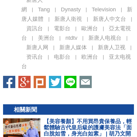
新唐人
網
Tang
Dynasty
Television
新
|
|
|
|
唐人媒體
新唐人衛視
新唐人中文台
|
|
|
資訊台
電影台
歐洲台
亞太電視
|
|
|
台
美洲台
ntdtv
新唐人电视台
|
|
|
|
新唐人网
新唐人媒体
新唐人卫视
|
|
|
资讯台
电影台
欧洲台
亚太电视
|
|
|
台
相關新聞
【美容養顏】不用買昂貴保養品，輕
鬆體驗古代皇后級的護膚美容法「面
白脫如雪，身光白如素」 | 胡乃文開