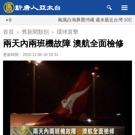
颱風白海豚襲沖繩 週末最近台灣 10日登陸
首頁
›
舊新聞類別
›
環球直擊
兩天內兩班機故障 澳航全面檢修
更新時間：2010-11-06 18:18:31