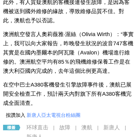
此外，有人質疑澳航的客機接連發生故障，是因為客
機被送到國外維修的緣故，導致維修品質不佳。對
此，澳航也予以否認。
澳洲航空發言人奧莉薇雅‧渥絲（Olivia Wirth）：“事實
上，我可以向大家報告，昨晚發生狀況的波音747客機
其實是在國內墨爾本的阿瓦隆（Avalon）機場進行維
修的。澳洲航空平均有85％的飛機維修保養工作是在
澳大利亞國內完成的，去年這個比例更高達。
在空中巴士A380客機發生引擎故障事件後，澳航已展
開安全檢查工作，預計兩天內對旗下所有A380客機完
成全面清查。
按讚加入
新唐人亞太電視台粉絲團
环球直击
故障
澳航
新唐人
|
|
|
|