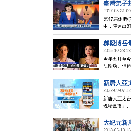
臺灣弟子
2017-05-31 00
第47屆休斯
中，評選出3
人亞太台製作
節目金獎，
郝毅博岳
2015-10-23 13
今年五月至今
法輪功。但迫
阻擋「法辦迫
主持人郝毅
新唐人亞
警方抓捕。
2022-09-07 12
聞！
新唐人亞太台
現場直播」
章」等好用
大紀元新
2018-05-19 16