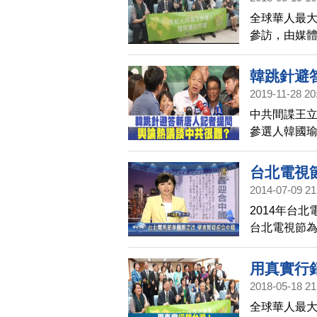
全球華人最
參訪，由媒
20多位高階
委會，兩會
韓跳針避
2019-11-28 20
中共間諜王
參選人韓國
為中共介入
針，反問哪
台北電視
粉絲團以及
2014-07-09 21
2014年台
台北電視節
位資格審查
中共的言論
用真實行
2018-05-18 21
全球華人最