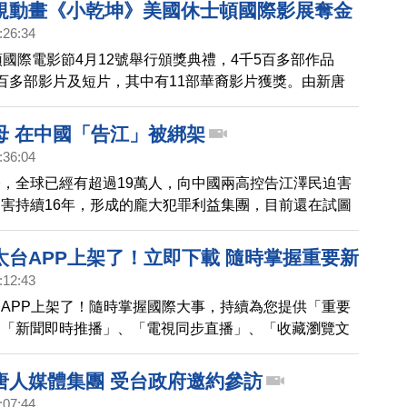
規動畫《小乾坤》美國休士頓國際影展奪金
:26:34
頓國際電影節4月12號舉行頒獎典禮，4千5百多部作品
百多部影片及短片，其中有11部華裔影片獲獎。由新唐
的3D兒童動畫片《天庭小子-小乾坤》 獲得兒童類電視
也是台灣第一部榮獲這項殊榮的動畫影片。
母 在中國「告江」被綁架
:36:04
，全球已經有超過19萬人，向中國兩高控告江澤民迫害
害持續16年，形成的龐大犯罪利益集團，目前還在試圖
害元兇」。新唐人氣象主播 臣倩的媽媽，同時也是老外
博的岳母，就因為控告江澤民，在這個星期三，被黑龍江
太台APP上架了！立即下載 隨時掌握重要新
:12:43
APP上架了！隨時掌握國際大事，持續為您提供「重要
、「新聞即時推播」、「電視同步直播」、「收藏瀏覽文
功能，邀請大家一起來下載。
唐人媒體集團 受台政府邀約參訪
:07:44