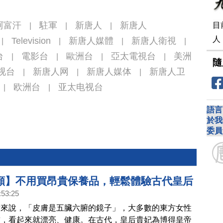
阿富汗
駐軍
新唐人
新唐人
目
|
|
|
人
Television
新唐人媒體
新唐人衛視
|
|
|
|
台
電影台
歐洲台
亞太電視台
美洲
|
|
|
|
隨
视台
新唐人网
新唐人媒体
新唐人卫
|
|
|
欧洲台
亚太电视台
|
|
語言
於我
委員
顏】不用買昂貴保養品，輕鬆體驗古代皇后
:53:25
美容法「面白脫如雪，身光白如素」 | 胡乃
點來說，「皮膚是五臟六腑的鏡子」，大多數的東方女性
皙，看起來就漂亮、健康。在古代，皇后貴妃為博得皇帝