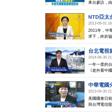
來台參訪，
家、20多位
食之旅，過程
NTD亞太
2013-05-01 16
2011年，
求下，終於
新唐人亞太
續約問題。
台北電視
請台灣政府
2014-06-30 21
完成衛星續
一年一度的
人觀眾服務
《老外看中
方觀點幽默分
起參展。但
中華電國
網友寄信，鼓
2013-04-30 21
美國國會日前
與台灣電信龍
司被問到續