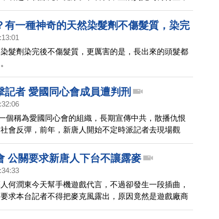
十分注重身體各部位的保養，使得自己「面白脫如雪，身
。
？有一種神奇的天然染髮劑不傷髮質，染完
:13:01
出黑髮｜胡乃文開講04
的染髮劑染完後不傷髮質，更厲害的是，長出來的頭髮都
。。
擊記者 愛國同心會成員遭判刑
:32:06
，一個稱為愛國同心會的組織，長期宣傳中共，散播仇恨
發社會反彈，前年，新唐人開始不定時派記者去現場觀
卻遭到同心會成員，以五星旗攻擊、阻撓拍攝，甚至毀損
去年，檢方對這起案件提起公訴，而台北地院日前作出判
會 公關要求新唐人下台不讓露麥
國同心會成員，強制罪及公然侮辱罪，也保障了新聞記者
:34:33
權利。
藝人何潤東今天幫手機遊戲代言，不過卻發生一段插曲，
關要求本台記者不得把麥克風露出，原因竟然是遊戲廠商
廠商。