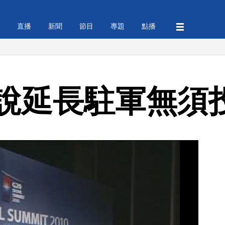
直播
新聞
節目
專題
點播
說延長駐軍無須