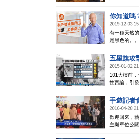
的寵愛，也
光白如素」
你知道嗎
2019-12-03 15
後還能長
有一種天然
是黑色的。
五星旗攻
2015-01-02 21
101大樓前
性言論，引
察、採訪，
記者手機，
手遊記者
決，判處愛
2016-04-28 21
的自由採訪
歡迎回來，
主辦單位公
背後有中國