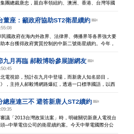
由集團總裁唐忠，親自率領紐約、澳洲、香港、台灣等國
高階主管，訪問各單位及企業，僑委會也特別安排文化美
點滴，帶給團員們，滿滿的感動與 新思維。
台董座：籲政府協助ST2衛星續約
:55:08
中華民國政府在海內外政界、法律界、傳播界等各界強大要
協助本台獲得政府實質控制的中新二號衛星續約。今年，
電視再度遭遇中華電信是否繼續提供中新二號衛星服務的
本台董事長張瑞蘭女士，今天對海內外發表公開談話，籲
節九月再臨 郝毅博盼參展謝網友
大家長馬英九總統，儘速協助新唐人亞太電視與中華電信
:50:45
約，確保本台能繼續為渴望訊息自由和事實真相的廣大華
台北電視節，預計在九月中登場，而新唐人知名節目，
。
國》，主持人郝毅博網路爆紅，透過一口標準國語，以西
析中國時事，屆 時也有機會和新唐人其他得獎作品，一
因為去年發生中國廠商集體退展要脅新唐人，郝毅博號召
分總座連三不 避答新唐人ST2續約
勵文化部挺住台灣自由民主空氣，支持新唐 人參展。
:09:35
審議「2013台灣政策法案」時，明確關切新唐人電視台
頭─中華電信公司的衛星續約案。今天中華電國際分公
約案時連三說不，清楚表示「這個不能提」、「都不能