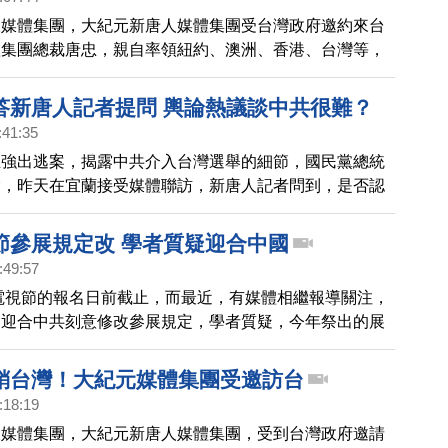
大媒體集團，大紀元新唐人媒體集團受台灣政府邀約來台
體集團總裁唐忠，親自率領紐約、澳洲、香港、台灣等，
主管來台，成員盛大隆重，第一天上午，參訪僑委會及陸
委員長、副主委都親自迎接，帶您看到稍早畫面。
答新唐人記者提問 輿論熱議談中共很難？
:41:35
立強出逃案，揭露中共介入台灣選舉的細節，國民黨總統
瑜，昨天在宜蘭接受媒體聯訪，新唐人記者問到，是否認
選舉？是否願意呼籲中共不要介入選舉？韓國瑜數度跳
家媒體，卻沒有回答記者提問，這段畫面在台灣多個臉書
節參展規定改 學者質疑迎合中國
政論節目上被討論。
:49:57
北電視節的報名日前截止，而最近，有媒體相繼報導關注，
為迎合中共刻意修改參展規定，學者質疑，今年祭出的展
，就是為了技術性攔阻報導中國真相的新唐人參展，迎合
審查標準。
銷台灣！大紀元媒體集團受邀訪台
:18:19
大媒體集團，大紀元新唐人媒體集團，受到台灣政府邀請