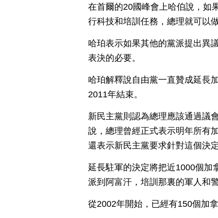
在首爾的20國峰會上哈伯說，如
行科技和培訓任務，總理就可以
哈珀表示如果其他的黨派提出異
表決的必要。
哈珀解釋說自由黨一直贊成延長
2011年結束。
新民主黨則認為總理應該通過議
說，總理曾經正式表示明年所有
還表示新民主黨要求針對這個決
延長駐軍的決定將把近1000個加
派到阿富汗，培訓那裏的軍人和
從2002年開始，已經有150個