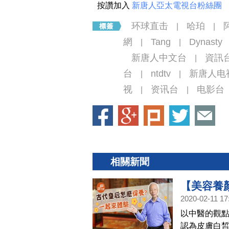
按讚加入
新唐人亞太電視台粉絲團
环球直击
哈珀
|
|
網
Tang
Dynasty
|
|
新唐人中文台
資訊
|
台
ntdtv
新唐人电
|
|
视
资讯台
电影台
|
|
相關新聞
【美容養
2020-02-11 17
級的護膚
以中醫的觀
文開講02
認為皮膚白