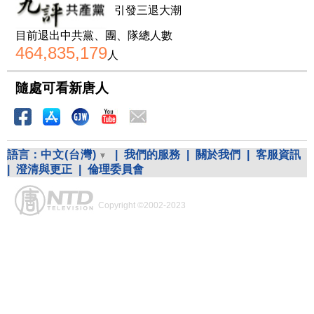
引發三退大潮
目前退出中共黨、團、隊總人數
464,835,179
人
隨處可看新唐人
語言：
中文(台灣)
|
我們的服務
|
關於我們
|
客服資訊
|
澄清與更正
|
倫理委員會
Copyright ©2002-2023