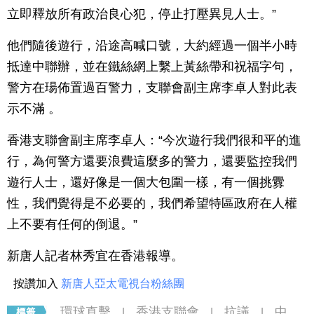
立即釋放所有政治良心犯，停止打壓異見人士。”
他們隨後遊行，沿途高喊口號，大約經過一個半小時
抵達中聯辦，並在鐵絲網上繫上黃絲帶和祝福字句，
警方在瑒佈置過百警力，支聯會副主席李卓人對此表
示不滿 。
香港支聯會副主席李卓人：“今次遊行我們很和平的進
行，為何警方還要浪費這麼多的警力，還要監控我們
遊行人士，還好像是一個大包圍一樣，有一個挑釁
性，我們覺得是不必要的，我們希望特區政府在人權
上不要有任何的倒退。”
新唐人記者林秀宜在香港報導。
按讚加入
新唐人亞太電視台粉絲團
環球直擊
香港支聯會
抗議
中
|
|
|