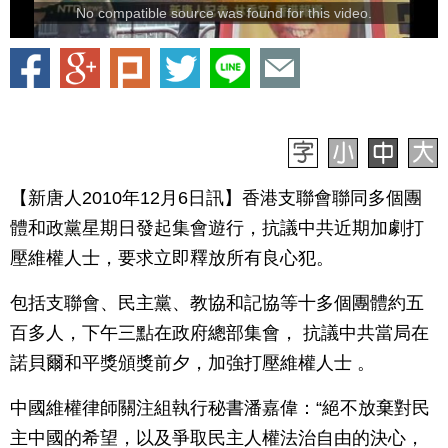
No compatible source was found for this video.
【新唐人2010年12月6日訊】香港支聯會聯同多個團
體和政黨星期日發起集會遊行，抗議中共近期加劇打
壓維權人士，要求立即釋放所有良心犯。
包括支聯會、民主黨、教協和記協等十多個團體約五
百多人，下午三點在政府總部集會， 抗議中共當局在
諾貝爾和平獎頒獎前夕，加強打壓維權人士 。
中國維權律師關注組執行秘書潘嘉偉：“絕不放棄對民
主中國的希望，以及爭取民主人權法治自由的決心，