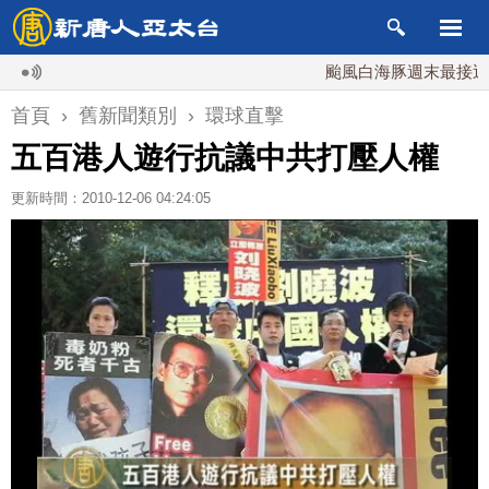
颱風白海豚週末最接近台灣
首頁
›
舊新聞類別
›
環球直擊
五百港人遊行抗議中共打壓人權
更新時間：2010-12-06 04:24:05