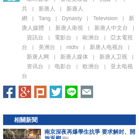
共
新唐人
新唐人
|
|
網
Tang
Dynasty
Television
新
|
|
|
|
唐人媒體
新唐人衛視
新唐人中文台
|
|
|
資訊台
電影台
歐洲台
亞太電視
|
|
|
台
美洲台
ntdtv
新唐人电视台
|
|
|
|
新唐人网
新唐人媒体
新唐人卫视
|
|
|
资讯台
电影台
欧洲台
亚太电视
|
|
|
台
相關新聞
南京深夜再爆學生抗爭 要求解封、開
放返鄉