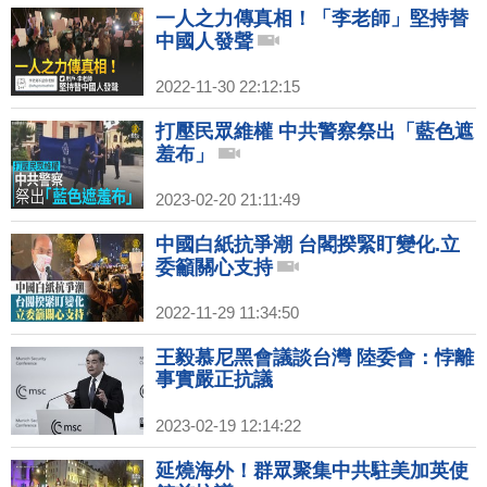
一人之力傳真相！「李老師」堅持替
中國人發聲
2022-11-30 22:12:15
打壓民眾維權 中共警察祭出「藍色遮
羞布」
2023-02-20 21:11:49
中國白紙抗爭潮 台閣揆緊盯變化.立
委籲關心支持
2022-11-29 11:34:50
王毅慕尼黑會議談台灣 陸委會：悖離
事實嚴正抗議
2023-02-19 12:14:22
延燒海外！群眾聚集中共駐美加英使