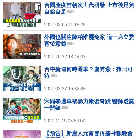
台國產疫苗朝次世代研發 上市後足夠
自給自足
2021-03-05 21:18:26
外國也關注陳柏惟罷免案 這一席立委
背後意義
2021-10-22 13:49:03
台中捷運何時通車？盧秀燕：指日可
待
2021-02-27 16:32:38
宋同學遭車禍暴力康復奇蹟 醫師透露
一關鍵
2021-11-15 08:54:07
【預告】新唐人元宵節再播神韻晚會