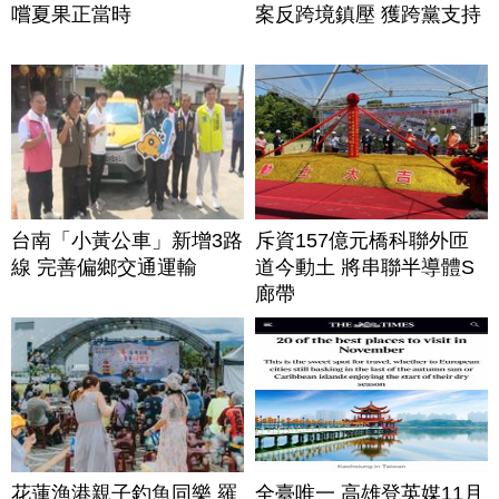
嚐夏果正當時
案反跨境鎮壓 獲跨黨支持
台南「小黃公車」新增3路
斥資157億元橋科聯外匝
線 完善偏鄉交通運輸
道今動土 將串聯半導體S
廊帶
花蓮漁港親子釣魚同樂 羅
全臺唯一 高雄登英媒11月