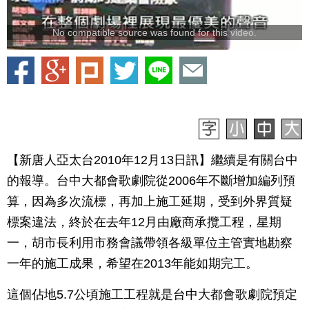
No compatible source was found for this video.
【新唐人亞太台2010年12月13日訊】繼續是有關台中
的報導。台中大都會歌劇院從2006年不斷增加編列預
算，因為多次流標，再加上施工延期，受到外界質疑
標案違法，終於在去年12月由廠商承攬工程，星期
一，胡市長利用市務會議帶領各級單位主管實地勘察
一年的施工成果，希望在2013年能如期完工。
這個佔地5.7公頃施工工程就是台中大都會歌劇院預定