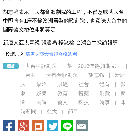
胡志強表示，大都會歌劇院的工程，不僅意味著大台
中即將有1座不輸澳洲雪梨的歌劇院，也意味大台中的
國際藝文地位即將奠定。
新唐人亞太電視 張適鳴 楊淑棉 台灣台中採訪報導
按讚加入
新唐人亞太電視台粉絲團
大台中歌劇院
胡：2013年將如期完工
|
|
台中
大都會歌劇院
胡志強
新唐
|
|
|
人
政治
財經
社會
體育
影
|
|
|
|
|
劇
娛樂
教育
醫藥
消費
新
|
|
|
|
|
聞
民調
藝文
科技
時事
即
|
|
|
|
|
時新聞
亞太
節目
|
|