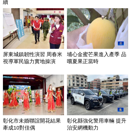
續
屏東城鎮韌性演習 周春米
埔心金蜜芒果進入產季 品
視導軍民協力實地操演
嚐夏果正當時
彰化市未婚聯誼開花結果
彰化縣強化警用車輛 提升
牽成10對佳偶
治安網機動力