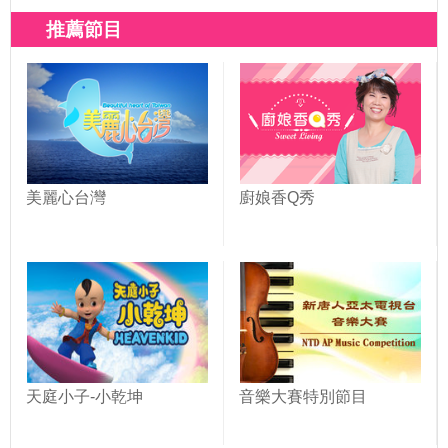
推薦節目
美麗心台灣
廚娘香Q秀
天庭小子-小乾坤
音樂大賽特別節目