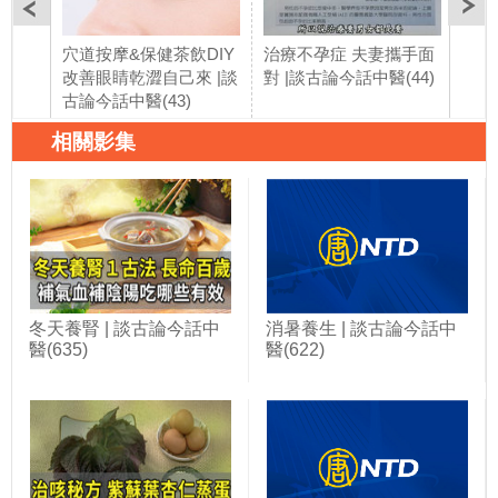
穴道按摩&保健茶飲DIY
治療不孕症 夫妻攜手面
痛不
改善眼睛乾澀自己來 |談
對 |談古論今話中醫(44)
來！
古論今話中醫(43)
論今
相關影集
冬天養腎 | 談古論今話中
消暑養生 | 談古論今話中
醫(635)
醫(622)