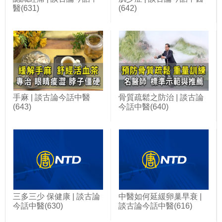
醫(631)
(642)
手麻 | 談古論今話中醫
骨質疏鬆之防治 | 談古論
(643)
今話中醫(640)
三多三少 保健康 | 談古論
中醫如何延緩卵巢早衰 |
今話中醫(630)
談古論今話中醫(616)