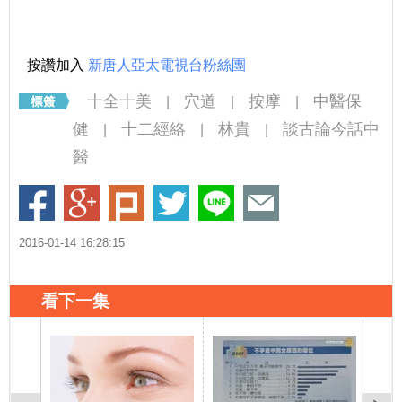
按讚加入
新唐人亞太電視台粉絲團
十全十美
穴道
按摩
中醫保
|
|
|
健
十二經絡
林貴
談古論今話中
|
|
|
醫
2016-01-14 16:28:15
看下一集