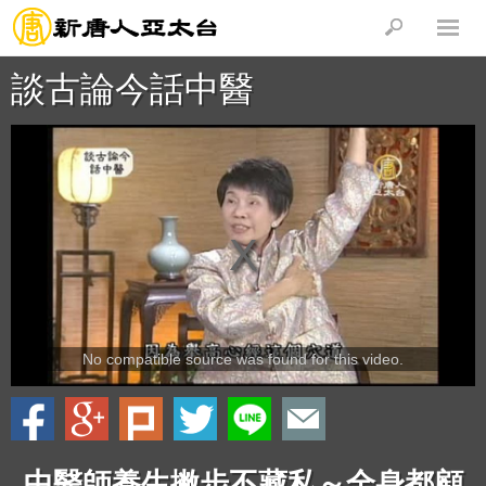
談古論今話中醫
No compatible source was found for this video.
中醫師養生撇步不藏私～全身都顧