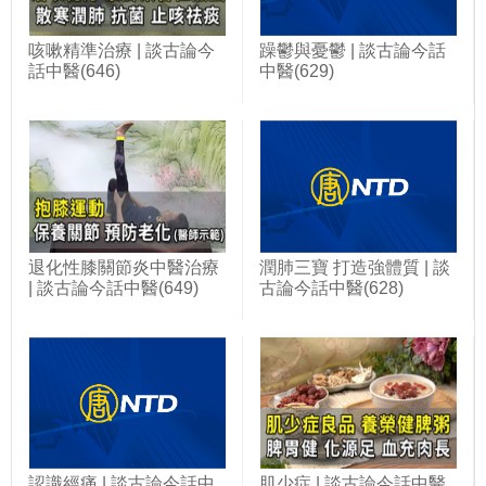
咳嗽精準治療 | 談古論今
躁鬱與憂鬱 | 談古論今話
話中醫(646)
中醫(629)
退化性膝關節炎中醫治療
潤肺三寶 打造強體質 | 談
| 談古論今話中醫(649)
古論今話中醫(628)
認識經痛 | 談古論今話中
肌少症 | 談古論今話中醫