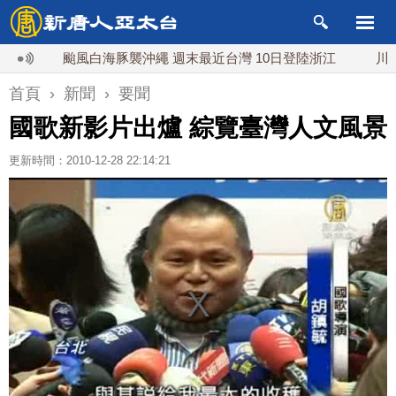
颱風白海豚襲沖繩 週末最近台灣 10日登陸浙江
川普預透
首頁
›
新聞
›
要聞
國歌新影片出爐 綜覽臺灣人文風景
更新時間：2010-12-28 22:14:21