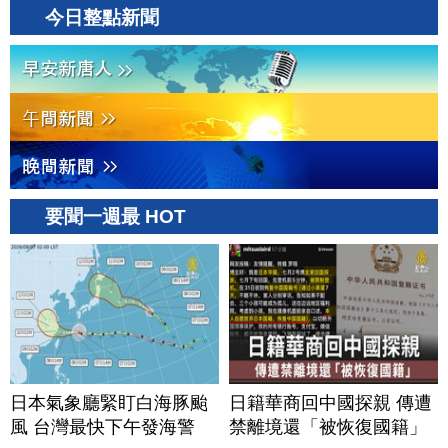
今日整點新聞
要聞一週最 HOT
日本氣象廳緊盯白海豚颱
日籍華商回中國探親 傳遭
風 台灣最快下午發海警
禁離境還「被恢復國籍」