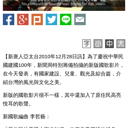
No compatible source was found for this video.
【新唐人亞太台2010年12月28日訊】為了慶祝中華民
國建國100年，新聞局特別籌備拍攝的新版國歌影片，
在今天發表，有國家建設、兒童、觀光及綜合篇，介
紹台灣的風光與文化之美。
新版的國歌影片很不一樣，其中還加入了原住民高亮
悅耳的歌聲。
新國歌編曲 李哲藝：