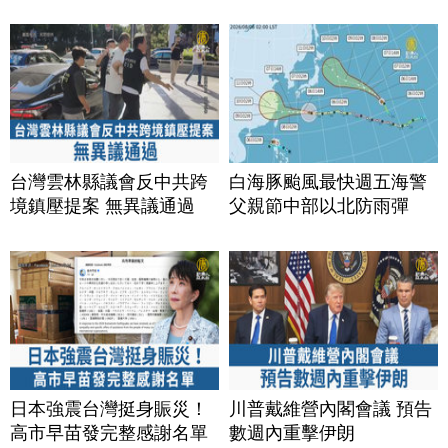
台灣雲林縣議會反中共跨
白海豚颱風最快週五海警
境鎮壓提案 無異議通過
父親節中部以北防雨彈
日本強震台灣挺身賑災！
川普戴維營內閣會議 預告
高市早苗發完整感謝名單
數週內重擊伊朗