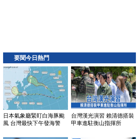
要聞今日熱門
日本氣象廳緊盯白海豚颱
台灣漢光演習 賴清德搭裝
風 台灣最快下午發海警
甲車進駐衡山指揮所