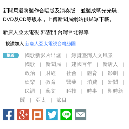
新聞局還將製作合唱版及演奏版，並製成藍光光碟、
DVD及CD等版本，上傳新聞局網站供民眾下載。
新唐人亞太電視 郭雲開 台灣台北報導
按讚加入
新唐人亞太電視台粉絲團
國歌新影片出爐
綜覽臺灣人文風景
|
|
國歌
新聞局
建國百年
新唐人
|
|
|
|
政治
財經
社會
體育
影劇
|
|
|
|
|
娛樂
教育
醫藥
消費
新聞
|
|
|
|
|
民調
藝文
科技
時事
即時新
|
|
|
|
聞
亞太
節目
|
|