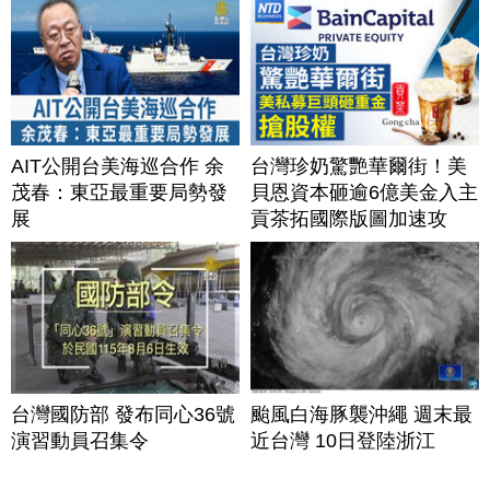
AIT公開台美海巡合作 余
台灣珍奶驚艷華爾街！美
茂春：東亞最重要局勢發
貝恩資本砸逾6億美金入主
展
貢茶拓國際版圖加速攻
美？｜#財經新聞｜
20260806(四)
台灣國防部 發布同心36號
颱風白海豚襲沖繩 週末最
演習動員召集令
近台灣 10日登陸浙江