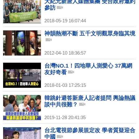
大紀元新唐人媒體集團 受台政府邀約
參訪
2018-05-19 16:07:44
神韻熱潮不斷 五千文明觀眾身臨其境
2012-04-10 18:36:57
台灣NO.1！四地華人測愛心 37萬網
友好奇看
2018-01-03 17:25:15
韓跳針避答新唐人記者提問 輿論熱議
談中共很難？
2019-11-28 20:41:35
台北電視節參展規定改 學者質疑迎合
中國