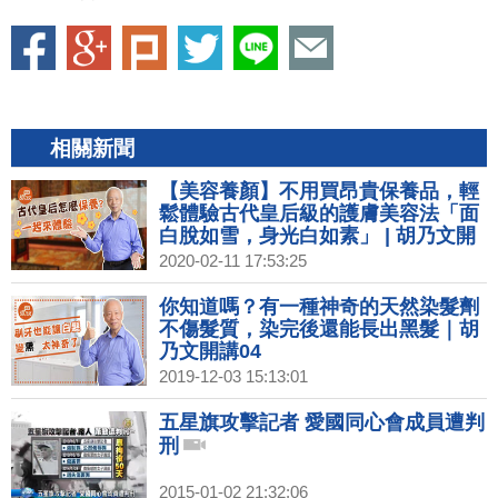
相關新聞
【美容養顏】不用買昂貴保養品，輕
鬆體驗古代皇后級的護膚美容法「面
白脫如雪，身光白如素」 | 胡乃文開
講02
2020-02-11 17:53:25
你知道嗎？有一種神奇的天然染髮劑
不傷髮質，染完後還能長出黑髮｜胡
乃文開講04
2019-12-03 15:13:01
五星旗攻擊記者 愛國同心會成員遭判
刑
2015-01-02 21:32:06