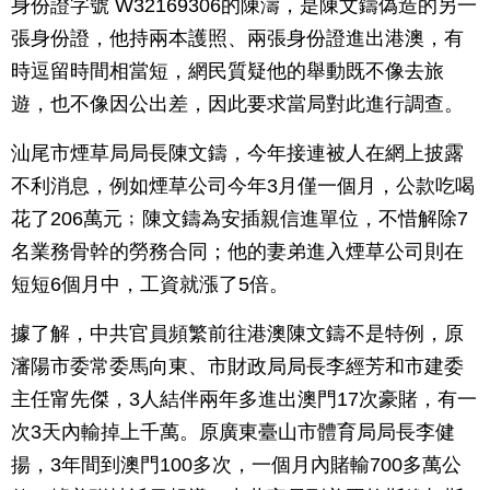
身份證字號 W32169306的陳濤，是陳文鑄偽造的另一
張身份證，他持兩本護照、兩張身份證進出港澳，有
時逗留時間相當短，網民質疑他的舉動既不像去旅
遊，也不像因公出差，因此要求當局對此進行調查。
汕尾市煙草局局長陳文鑄，今年接連被人在網上披露
不利消息，例如煙草公司今年3月僅一個月，公款吃喝
花了206萬元﹔陳文鑄為安插親信進單位，不惜解除7
名業務骨幹的勞務合同；他的妻弟進入煙草公司則在
短短6個月中，工資就漲了5倍。
據了解，中共官員頻繁前往港澳陳文鑄不是特例，原
瀋陽市委常委馬向東、市財政局局長李經芳和市建委
主任甯先傑，3人結伴兩年多進出澳門17次豪賭，有一
次3天內輸掉上千萬。原廣東臺山市體育局局長李健
揚，3年間到澳門100多次，一個月內賭輸700多萬公