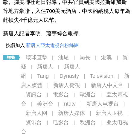
款。據美聯社近日報導，中共官員到美國拉斯維加斯
等地方豪賭，入住700美元酒店，中國的納稅人每年為
此損失4千億元人民幣。
新唐人記者李明、蕭宇綜合報導。
按讚加入
新唐人亞太電視台粉絲團
環球直擊
汕尾
局長
港澳
質
|
|
|
|
疑
新唐人
新唐人
|
|
網
Tang
Dynasty
Television
新
|
|
|
|
唐人媒體
新唐人衛視
新唐人中文台
|
|
|
資訊台
電影台
歐洲台
亞太電視
|
|
|
台
美洲台
ntdtv
新唐人电视台
|
|
|
|
新唐人网
新唐人媒体
新唐人卫视
|
|
|
资讯台
电影台
欧洲台
亚太电视
|
|
|
台