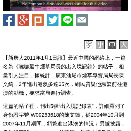
No compatible source was found for this video.
【新唐人2011年1月1日訊】最近中國的網絡上，一篇
名為《曬曬最牛煙草局長的出入境記錄》的帖子，相
當引人注目，據統計，廣東汕尾市煙草專賣局局長陳
文鑄，3年進出港澳多達65次，網民質疑他頻繁前往港
澳的動機，要求當局進行調查。
這篇的帖子裡，刊出5張“出入境記錄表”，詳細羅列了
身份證字號 W09263618的陳文鑄，從2004年10月到
2007年11月期間，頻繁進出港澳的情況﹔另據披露，