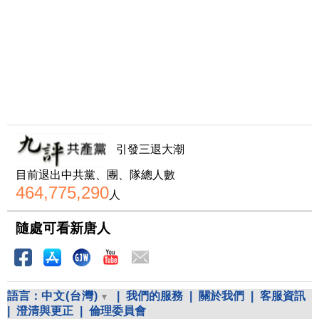
引發三退大潮
目前退出中共黨、團、隊總人數
464,775,290
人
隨處可看新唐人
語言：
中文(台灣)
|
我們的服務
|
關於我們
|
客服資訊
|
澄清與更正
|
倫理委員會