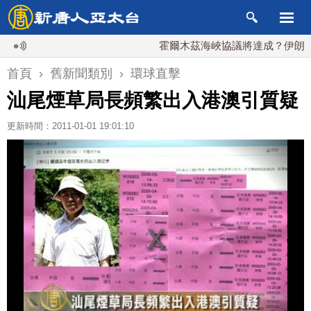
霍爾木茲海峽協議將達成？伊朗傳不
首頁
›
舊新聞類別
›
環球直擊
汕尾煙草局長頻繁出入港澳引質疑
更新時間：2011-01-01 19:01:10