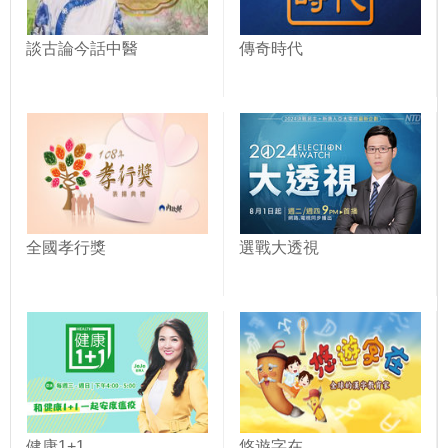
談古論今話中醫
傳奇時代
全國孝行獎
選戰大透視
健康1+1
悠遊字在