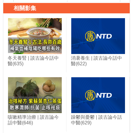
相關影集
冬天養腎 | 談古論今話中
消暑養生 | 談古論今話中
醫(635)
醫(622)
咳嗽精準治療 | 談古論今
躁鬱與憂鬱 | 談古論今話
話中醫(646)
中醫(629)