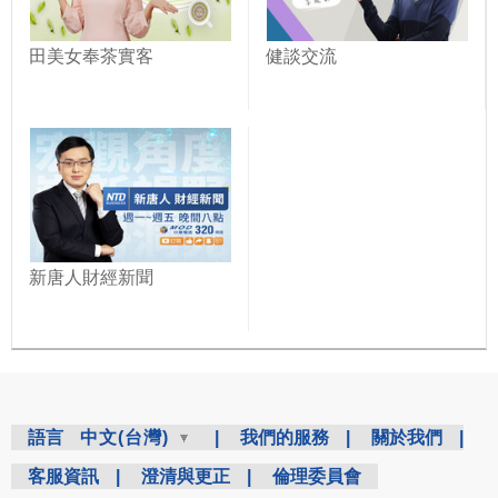
田美女奉茶實客
健談交流
新唐人財經新聞
語言
中文(台灣)
|
我們的服務
|
關於我們
|
客服資訊
|
澄清與更正
|
倫理委員會