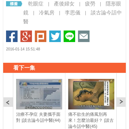
乾眼症
產後婦女
疲勞
隱形眼
|
|
|
鏡
冷氣房
李思儀
談古論今話中
|
|
|
醫
2016-01-14 15:51:48
看下一集
治療不孕症 夫妻攜手面
痛不欲生的痛風別再
多希
對 |談古論今話中醫(44)
來！怎麼治最好？ |談古
幫助
論今話中醫(45)
今話