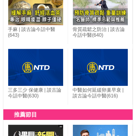
手麻 | 談古論今話中醫
骨質疏鬆之防治 | 談古論
(643)
今話中醫(640)
三多三少 保健康 | 談古論
中醫如何延緩卵巢早衰 |
今話中醫(630)
談古論今話中醫(616)
推薦節目