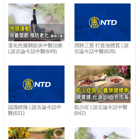
退化性膝關節炎中醫治療
潤肺三寶 打造強體質 | 談
| 談古論今話中醫(649)
古論今話中醫(628)
認識經痛 | 談古論今話中
肌少症 | 談古論今話中醫
醫(631)
(642)