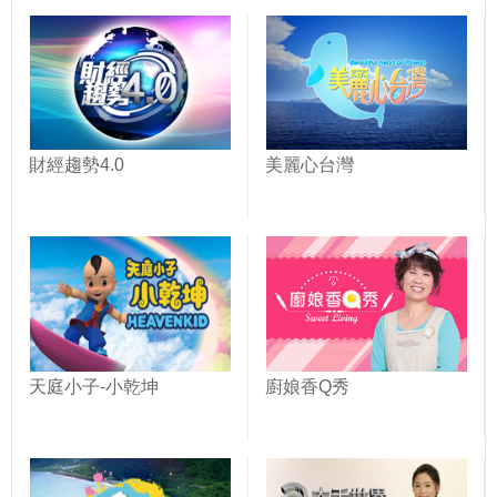
財經趨勢4.0
美麗心台灣
天庭小子-小乾坤
廚娘香Q秀