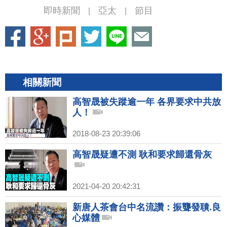
即時新聞
亞太
節目
|
|
相關新聞
高智晟被失蹤逾一年 各界要求中共放
人！
2018-08-23 20:39:06
高智晟疑遭不測 耿和要求歸還骨灰
2021-04-20 20:42:31
新唐人茶會台中名流讚：振聾發聵.良
心媒體