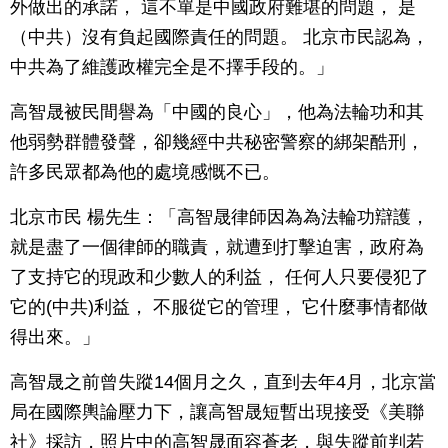
外做出的承諾， 這不單是中國政府難堪的問題， 是
（中共）沒有負起國際責任的問題。 北京市民認為，
中共為了維護政權完全是不擇手段的。」
高智晟被民間譽為「中國的良心」，他為法輪功和其
他弱勢群體發聲，卻幾經中共秘密警察的綁架酷刑，
許多民眾都為他的處境感慨不已。
北京市民 楊先生：「高智晟律師因為為法輪功辯護，
就是盡了一個律師的職責，就遭到打擊迫害，政府為
了支持它的現政和少數人的利益， 任何人只要侵犯了
它的(中共)利益， 不服從它的管理， 它什麼事情都做
得出來。」
高智晟之前曾失蹤14個月之久，直到去年4月，北京當
局在國際輿論壓力下，讓高智晟短暫出現接受《美聯
社》採訪，照片中的高智晟面容蒼老，與失蹤前判若