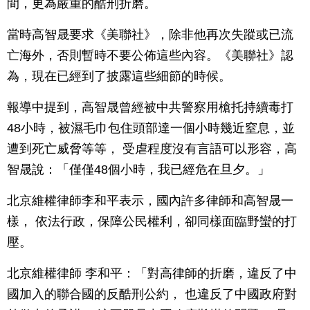
間，更為嚴重的酷刑折磨。
當時高智晟要求《美聯社》，除非他再次失蹤或已流
亡海外，否則暫時不要公佈這些內容。《美聯社》認
為，現在已經到了披露這些細節的時候。
報導中提到，高智晟曾經被中共警察用槍托持續毒打
48小時，被濕毛巾包住頭部達一個小時幾近窒息，並
遭到死亡威脅等等， 受虐程度沒有言語可以形容，高
智晟說：「僅僅48個小時，我已經危在旦夕。」
北京維權律師李和平表示，國內許多律師和高智晟一
樣， 依法行政，保障公民權利，卻同樣面臨野蠻的打
壓。
北京維權律師 李和平：「對高律師的折磨，違反了中
國加入的聯合國的反酷刑公約， 也違反了中國政府對