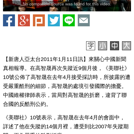
No compatible source was found for this video.
【新唐人亞太台2011年1月11日訊】來關心中國新聞
真相報導。在高智晟再次失蹤近9個月後，《美聯社》
10號公佈了高智晟在去年4月接受採訪時，所披露的遭
受嚴重酷刑的細節，高智晟的處境引發國際的擔憂。
中國維權律師表示，當局對高智晟的折磨，違背了聯
合國的反酷刑公約。
《美聯社》10號表示，高智晟在去年4月的會面中，
詳述了他在失蹤的14個月裡，遭受到比2007年失蹤期