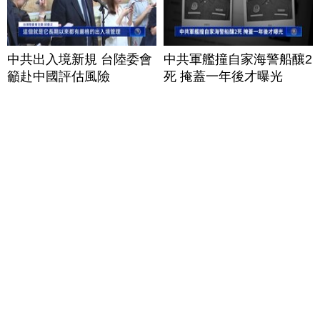
中共出入境新規 台陸委會
中共軍艦撞自家海警船釀2
籲赴中國評估風險
死 掩蓋一年後才曝光