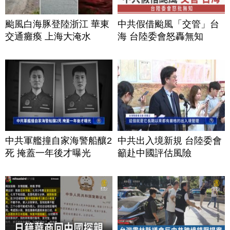
颱風白海豚登陸浙江 華東
中共假借颱風「交管」台
交通癱瘓 上海大淹水
海 台陸委會怒轟無知
中共軍艦撞自家海警船釀2
中共出入境新規 台陸委會
死 掩蓋一年後才曝光
籲赴中國評估風險