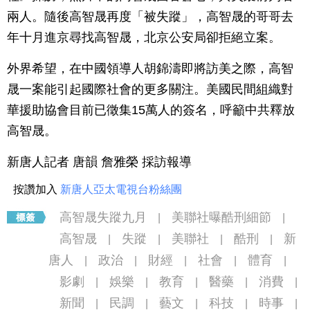
兩人。隨後高智晟再度「被失蹤」，高智晟的哥哥去
年十月進京尋找高智晟，北京公安局卻拒絕立案。
外界希望，在中國領導人胡錦濤即將訪美之際，高智
晟一案能引起國際社會的更多關注。美國民間組織對
華援助協會目前已徵集15萬人的簽名，呼籲中共釋放
高智晟。
新唐人記者 唐韻 詹雅榮 採訪報導
按讚加入
新唐人亞太電視台粉絲團
高智晟失蹤九月
美聯社曝酷刑細節
|
|
高智晟
失蹤
美聯社
酷刑
新
|
|
|
|
唐人
政治
財經
社會
體育
|
|
|
|
|
影劇
娛樂
教育
醫藥
消費
|
|
|
|
|
新聞
民調
藝文
科技
時事
|
|
|
|
|