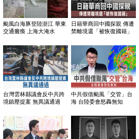
颱風白海豚登陸浙江 華東
日籍華商回中國探親 傳遭
交通癱瘓 上海大淹水
禁離境還「被恢復國籍」
台灣雲林縣議會反中共跨
中共假借颱風「交管」台
境鎮壓提案 無異議通過
海 台陸委會怒轟無知