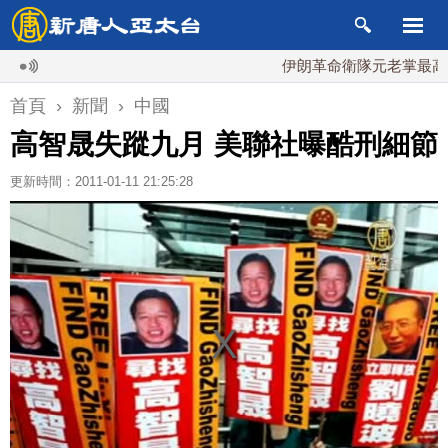
伊朗革命衛隊元老掌最高國安會
首頁
›
新聞
›
中國
高智晟失蹤九月 美聯社曝酷刑細節
更新時間：2011-01-11 21:25:28