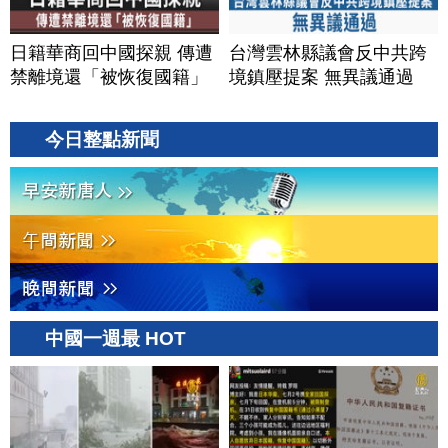
日籍華商回中國探親 傳遭
台灣雲林縣議會反中共跨
禁離境還「被恢復國籍」
境鎮壓提案 無異議通過
今日整點新聞
中國一週最 HOT