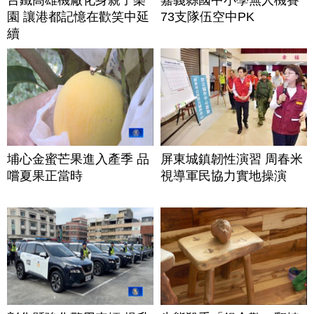
園 讓港都記憶在歡笑中延
73支隊伍空中PK
續
埔心金蜜芒果進入產季 品
屏東城鎮韌性演習 周春米
嚐夏果正當時
視導軍民協力實地操演