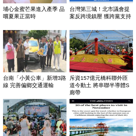
埔心金蜜芒果進入產季 品
台灣第三城！北市議會提
嚐夏果正當時
案反跨境鎮壓 獲跨黨支持
台南「小黃公車」新增3路
斥資157億元橋科聯外匝
線 完善偏鄉交通運輸
道今動土 將串聯半導體S
廊帶