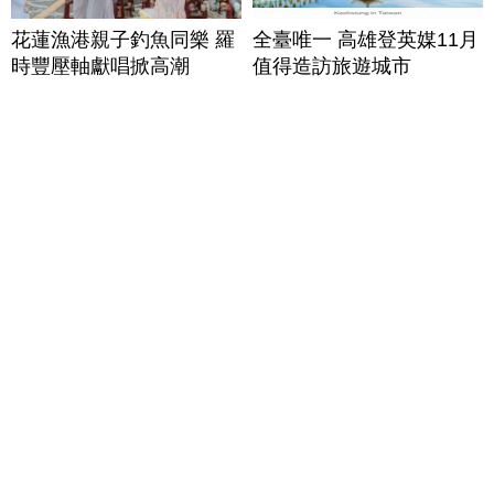
花蓮漁港親子釣魚同樂 羅
全臺唯一 高雄登英媒11月
時豐壓軸獻唱掀高潮
值得造訪旅遊城市