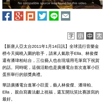
No compatible source was found for this video.
【新唐人亞太台2011年1月14日訊】全球流行音樂金
榜今天揭曉入圍的歌手，請來人氣歌手Ella、林俊傑
還有潘瑋柏站台，三位藝人也在現場用毛筆寫下祝賀
的話。同時呢，這個活動也是廣播電台首次進軍小巨
蛋所舉行的頒獎典禮。
華語廣播電台進軍小巨蛋，藝人林俊傑、潘瑋柏、
Ella， 親自寫書法獻上祝福，還互開玩笑比賽誰寫的
最好。