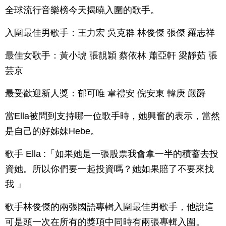
全球流行音樂榜今天揭曉入圍的歌手。
入圍最佳男歌手：王力宏 吳克群 林俊傑 張傑 羅志祥
最佳女歌手：黃小琥 張靚穎 蔡依林 蕭亞軒 梁靜茹 張
芸京
最受歡迎新人獎：郁可唯 韋禮安 倪安東 韓庚 嚴爵
當Ella被問到支持哪一位歌手時，她興奮的表示，當然
是自己的好姊妹Hebe。
歌手 Ella :「如果她是一張股票我會拿一半的積蓄去投
資她。所以你們要一起投資嗎？她如果賠了不要來找
我 」
歌手林俊傑的兩張國語專輯入圍最佳男歌手，他說這
可是頭一次在所有的獎項中同時有兩張專輯入圍。