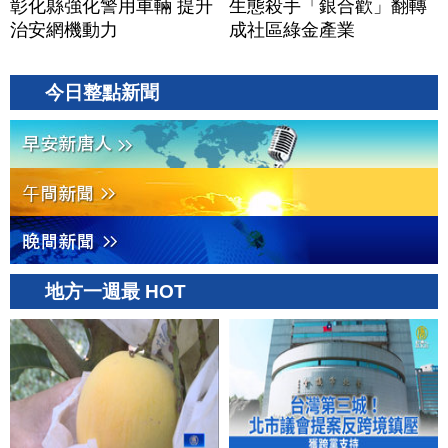
彰化縣強化警用車輛 提升
生態殺手「銀合歡」翻轉
治安網機動力
成社區綠金產業
今日整點新聞
地方一週最 HOT