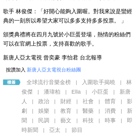
歌手 林俊傑：「好開心能夠入圍喔。對我來說是蠻經
典的一刻所以希望大家可以多多支持多多投票。 」
頒獎典禮將在四月九號於小巨蛋登場，熱情的粉絲們
可以在官網上投票，支持喜歡的歌手。
新唐人亞太電視 曾奕豪 李怡君 台北報導
按讚加入
新唐人亞太電視台粉絲團
全球流行音樂金榜
入圍歌手揭曉
林
|
|
俊傑
潘瑋柏
Ella
小巨蛋
新唐
|
|
|
|
人
政治
財經
社會
體育
影
|
|
|
|
|
劇
娛樂
教育
醫藥
消費
新
|
|
|
|
|
聞
民調
藝文
科技
時事
即
|
|
|
|
|
時新聞
亞太
節目
|
|