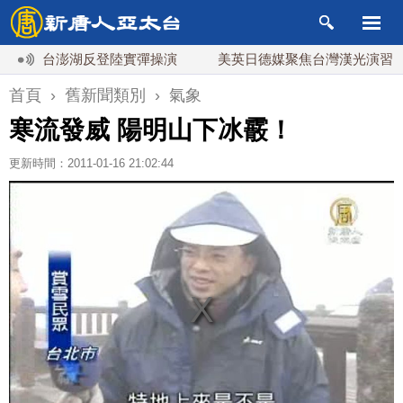
戰 台澎湖反登陸實彈操演
美英日德媒聚焦台灣漢光演習 析美
首頁
›
舊新聞類別
›
氣象
寒流發威 陽明山下冰霰！
更新時間：2011-01-16 21:02:44