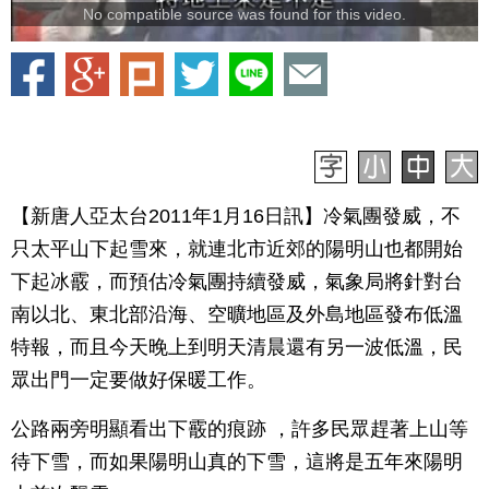
No compatible source was found for this video.
【新唐人亞太台2011年1月16日訊】冷氣團發威，不
只太平山下起雪來，就連北市近郊的陽明山也都開始
下起冰霰，而預估冷氣團持續發威，氣象局將針對台
南以北、東北部沿海、空曠地區及外島地區發布低溫
特報，而且今天晚上到明天清晨還有另一波低溫，民
眾出門一定要做好保暖工作。
公路兩旁明顯看出下霰的痕跡 ，許多民眾趕著上山等
待下雪，而如果陽明山真的下雪，這將是五年來陽明