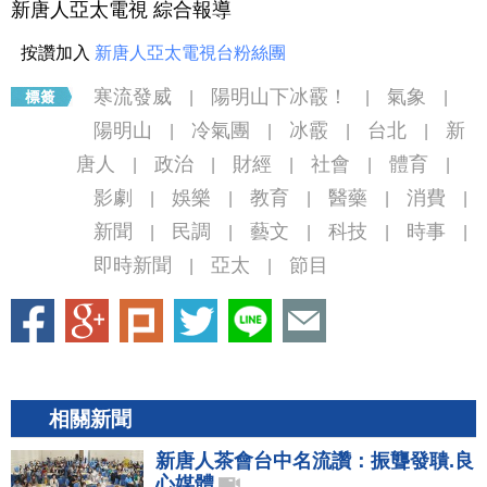
新唐人亞太電視 綜合報導
按讚加入
新唐人亞太電視台粉絲團
寒流發威
陽明山下冰霰！
氣象
|
|
|
陽明山
冷氣團
冰霰
台北
新
|
|
|
|
唐人
政治
財經
社會
體育
|
|
|
|
|
影劇
娛樂
教育
醫藥
消費
|
|
|
|
|
新聞
民調
藝文
科技
時事
|
|
|
|
|
即時新聞
亞太
節目
|
|
相關新聞
新唐人茶會台中名流讚：振聾發聵.良
心媒體