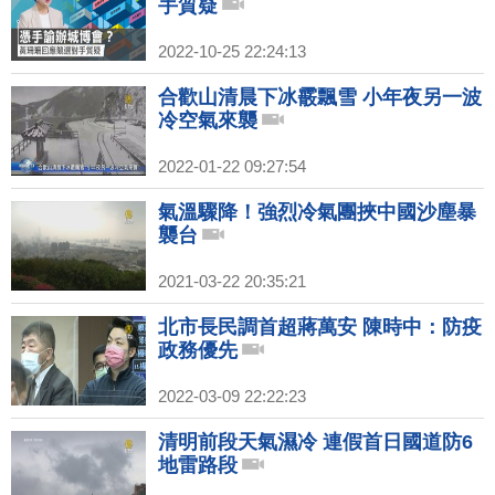
手質疑
2022-10-25 22:24:13
合歡山清晨下冰霰飄雪 小年夜另一波
冷空氣來襲
2022-01-22 09:27:54
氣溫驟降！強烈冷氣團挾中國沙塵暴
襲台
2021-03-22 20:35:21
北市長民調首超蔣萬安 陳時中：防疫
政務優先
2022-03-09 22:22:23
清明前段天氣濕冷 連假首日國道防6
地雷路段