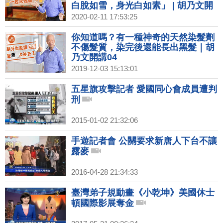
白脫如雪，身光白如素」 | 胡乃文開
講02
2020-02-11 17:53:25
你知道嗎？有一種神奇的天然染髮劑
不傷髮質，染完後還能長出黑髮｜胡
乃文開講04
2019-12-03 15:13:01
五星旗攻擊記者 愛國同心會成員遭判
刑
2015-01-02 21:32:06
手遊記者會 公關要求新唐人下台不讓
露麥
2016-04-28 21:34:33
臺灣弟子規動畫《小乾坤》美國休士
頓國際影展奪金