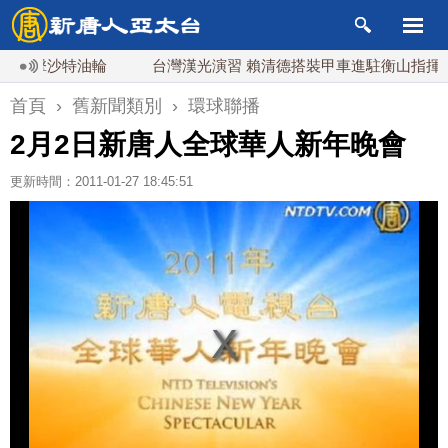
襲擊沙特油輪
台灣漢光演習 賴清德搭裝甲車進駐衡山指揮所
首頁
›
舊新聞類別
›
環球聯播
2月2日新唐人全球華人新年晚會
更新時間：2011-01-27 18:45:51