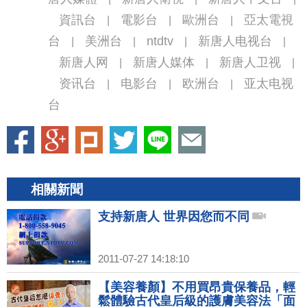
資訊台
電影台
歐洲台
亞太電視
|
|
|
台
美洲台
ntdtv
新唐人电视台
|
|
|
|
新唐人网
新唐人媒体
新唐人卫视
|
|
|
资讯台
电影台
欧洲台
亚太电视
|
|
|
台
相關新聞
支持新唐人 世界因您而不同
2011-07-27 14:18:10
【美容養顏】不用買昂貴保養品，輕
鬆體驗古代皇后級的護膚美容法「面