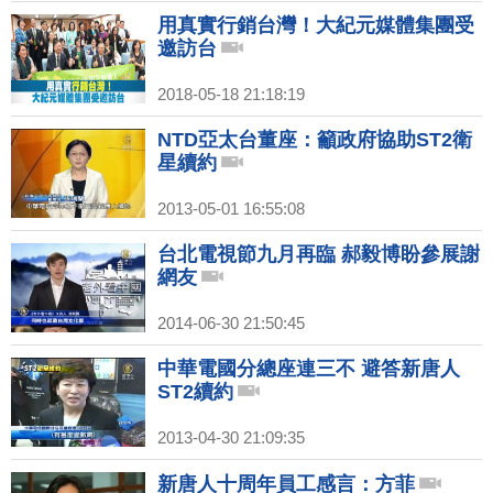
用真實行銷台灣！大紀元媒體集團受
邀訪台
2018-05-18 21:18:19
NTD亞太台董座：籲政府協助ST2衛
星續約
2013-05-01 16:55:08
台北電視節九月再臨 郝毅博盼參展謝
網友
2014-06-30 21:50:45
中華電國分總座連三不 避答新唐人
ST2續約
2013-04-30 21:09:35
新唐人十周年員工感言：方菲