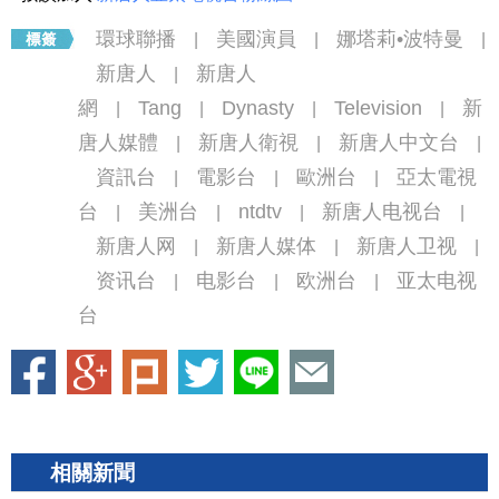
環球聯播
美國演員
娜塔莉•波特曼
|
|
|
新唐人
新唐人
|
網
Tang
Dynasty
Television
新
|
|
|
|
唐人媒體
新唐人衛視
新唐人中文台
|
|
|
資訊台
電影台
歐洲台
亞太電視
|
|
|
台
美洲台
ntdtv
新唐人电视台
|
|
|
|
新唐人网
新唐人媒体
新唐人卫视
|
|
|
资讯台
电影台
欧洲台
亚太电视
|
|
|
台
相關新聞