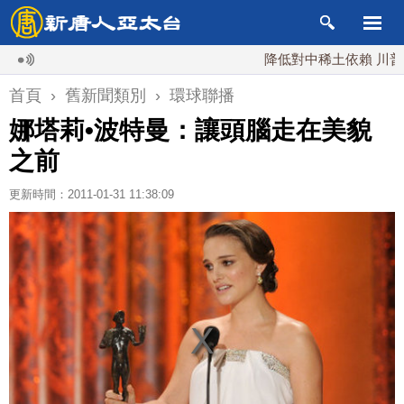
降低對中稀土依賴 川普宣布
首頁
›
舊新聞類別
›
環球聯播
娜塔莉•波特曼：讓頭腦走在美貌
之前
更新時間：2011-01-31 11:38:09