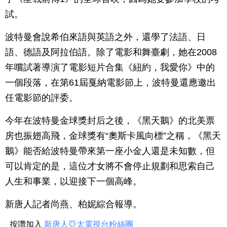
試。
波特曼會說希伯來語與英語之外，還學了法語、日
語、德語及阿拉伯語。除了電影和舞臺劇，她在2008
年嚐試著導演了電影短片合集《紐約，我愛你》中的
一個段落，在第61屆戛納電影節上，波特曼還應邀出
任電影節的評委。
今年在波特曼金球獎封后之後，《黑天鵝》的北美票
房也振翅高飛，金球獎有“奧斯卡風向標”之稱，《黑天
鵝》能否給波特曼帶來第一座小金人還是未知數，但
可以肯定的是，這位才女將不會停止規劃和思索自己
人生和事業，以迎接下一個高峰。
新唐人記者尚燕、柏妮綜合報導。
按讚加入
新唐人亞太電視台粉絲團