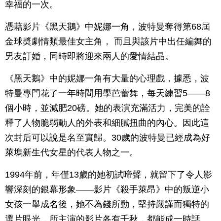
幸福的一次。
憑藉影片《黑天鵝》中妮娜一角，波特曼奪得第68屆
金球奬劇情類最佳女主角， 而且與該片中出任編舞的
男友訂婚，同時即將迎來兩人的愛情結晶。
《黑天鵝》中的妮娜一角有大量的心理戲，據悉，波
特曼專門花了一年時間用學芭蕾舞，每天練習5——8
個小時，並減肥20磅。她的表演充滿活力，完美的詮
釋了人物脆弱動人的外表和細膩扭曲的內心。因此這
次封后可以說是名至實歸。30歲的波特曼已經成為好
萊塢新生代女星的代表人物之一。
1994年前，年僅13歲的她初試啼聲，就留下了令人影
響深刻的銀幕形象——影片《殺手萊昂》中的叛逆小
女孩一舉成名後，她不為錢所動，堅持嚴謹而獨特的
選片眼光，所主演的影片各有千秋，都能成一時話