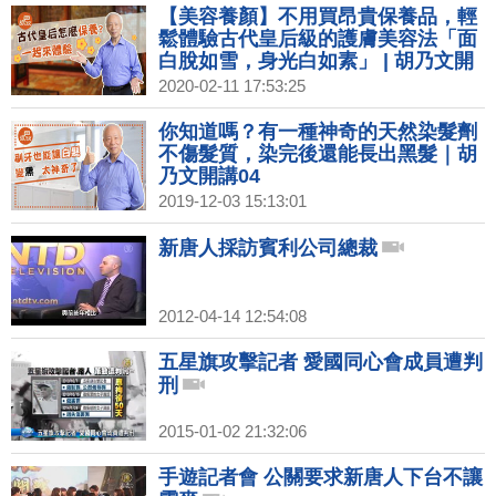
【美容養顏】不用買昂貴保養品，輕
鬆體驗古代皇后級的護膚美容法「面
白脫如雪，身光白如素」 | 胡乃文開
講02
2020-02-11 17:53:25
你知道嗎？有一種神奇的天然染髮劑
不傷髮質，染完後還能長出黑髮｜胡
乃文開講04
2019-12-03 15:13:01
新唐人採訪賓利公司總裁
2012-04-14 12:54:08
五星旗攻擊記者 愛國同心會成員遭判
刑
2015-01-02 21:32:06
手遊記者會 公關要求新唐人下台不讓