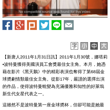
No compatible source was found for this video.
【新唐人2011年1月31日訊】2011年1月30號，娜塔莉
•波特曼獲得美國演員工會獎最佳女主角。本月，她憑
藉在影片《黑天鵝》中的精彩表演也奪得了第68屆金
球奬劇情類最佳女主角。從影17年，嚴謹的選擇出演
的作品，使得波特曼蛻變為充滿優雅和知性的好萊塢
新生代女星代表之一。
這雖然不是波特曼第一座金球奬杯，但卻可能是她最