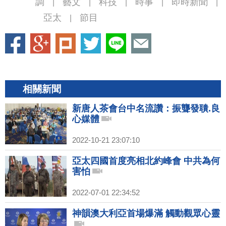
調
藝文
科技
時事
即時新聞
|
|
|
|
|
亞太
節目
|
相關新聞
新唐人茶會台中名流讚：振聾發聵.良
心媒體
2022-10-21 23:07:10
亞太四國首度亮相北約峰會 中共為何
害怕
2022-07-01 22:34:52
神韻澳大利亞首場爆滿 觸動觀眾心靈