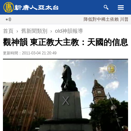
降低對中稀土依賴 川普宣布
首頁
›
舊新聞類別
›
old神韻報導
觀神韻 東正教大主教：天國的信息
更新時間：2011-03-04 21:20:49