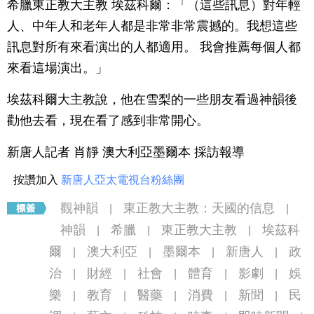
希臘東正教大主教 埃茲科爾：「（這些訊息）對年輕
人、中年人和老年人都是非常非常震撼的。我想這些
訊息對所有來看演出的人都適用。 我會推薦每個人都
來看這場演出。」
埃茲科爾大主教說，他在雪梨的一些朋友看過神韻後
勸他去看，現在看了感到非常開心。
新唐人記者 肖靜 澳大利亞墨爾本 採訪報導
按讚加入
新唐人亞太電視台粉絲團
觀神韻
東正教大主教：天國的信息
|
|
神韻
希臘
東正教大主教
埃茲科
|
|
|
爾
澳大利亞
墨爾本
新唐人
政
|
|
|
|
治
財經
社會
體育
影劇
娛
|
|
|
|
|
樂
教育
醫藥
消費
新聞
民
|
|
|
|
|