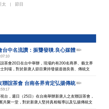
亞太
節目
|
會台中名流讚：振聾發聵.良心媒體
:07:10
誼茶會20日在台中舉辦，現場約有200名商界、藝文界
人士到場，對於新唐人節目秉持發揚道德良善、傳統文
相報導，貴賓讚賞，在當今社會具有振聾發聵的精神。
友聯誼茶會 台南各界肯定弘揚傳統
:59:17
視台，週日（25日）在台南舉辦新唐人之友聯誼茶會，
嘉賓共聚一堂，對於新唐人堅持真相報導以及弘揚傳統文
會人士都表示肯定和支持。