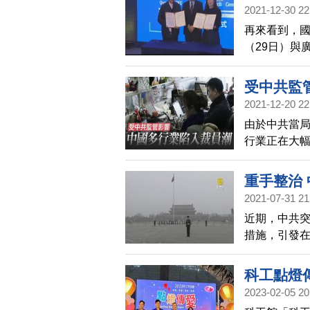
2021-12-30 22
再來看到，
（29日）與
達董事長林
科技研發重
受中共監
2021-12-20 22
由於中共當
行業正在大
裁員意味著
對等。
重手整治
2021-07-31 21
近期，中共
措施，引發在
幅。中共動
科工點燈
2023-02-05 20