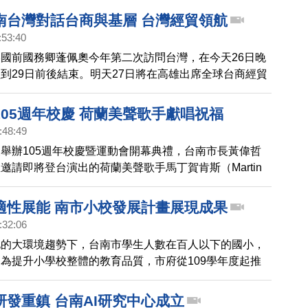
南台灣對話台商與基層 台灣經貿領航
:53:40
國前國務卿蓬佩奧今年第二次訪問台灣，在今天26日晚
到29日前後結束。明天27日將在高雄出席全球台商經貿
總統賴清德同台，將發表演說，主題是「從世界經貿趨
灣疫後新商機」，並與企業領袖對談，探討全球總經趨
105週年校慶 荷蘭美聲歌手獻唱祝福
組、產業布局及創新發展等議題。28日將出席世界台商
:48:49
，匯聚300位以上世界各地台商及台灣重量級企業領
舉辦105週年校慶暨運動會開幕典禮，台南市長黃偉哲
將參訪南部科技產業，並分別在高雄、台南參加不公開的
邀請即將登台演出的荷蘭美聲歌手馬丁賀肯斯（Martin
談，了解台灣人的心聲，互動政要還包括台南市長、高雄
s）前往獻唱，不少師生感到驚喜。
交部長，國會議員
適性展能 南市小校發展計畫展現成果
:32:06
化的大環境趨勢下，台南市學生人數在百人以下的國小，
，為提升小學校整體的教育品質，市府從109學年度起推
週四（5日）這些學校也展現一年來的學習成果。
研發重鎮 台南AI研究中心成立