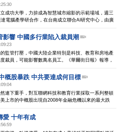
:25:30
國立成功大學，力拚成為智慧城市縮影的示範場域，週三
廣達電腦產學研合作，在台南成立聯合AI研究中心，由廣
百里與成大校長簽署合作備忘錄，持續打造台南成為台灣
鎮。
管影響 中國多行業陷入裁員潮
:09:23
局的監管打壓，中國大陸企業特別是科技、教育和房地產
幅度裁員，可能影響數萬名員工。《華爾街日報》報導，
大學畢業生就業前景黯淡，可能加劇中國勞動力市場的不
 中概股暴跌 中共要達成何目標
:09:04
突然連下重手，對互聯網科技和教育行業採取一系列整頓
美上市的中概股出現自2008年金融危機以來的最大跌
機何在？請看分析。
傳愛 十年有成
:56:59