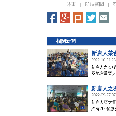
時事
即時新聞
|
|
相關新聞
新唐人茶
2022-10-21 23
新唐人之友聯
及地方重要
化，秉持真
新唐人之
2022-09-27 07
新唐人亞太電
約有200位
化，許多與