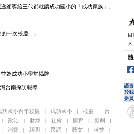
應邀頒獎給三代都就讀成功國小的「成功家族」。
鬧的一次校慶。」
目
人
隨
，並為成功小學堂揭牌。
語言
台灣台南採訪報導
於我
委員
成功國小百年校慶
成功國小
校慶
台
|
|
|
政治
財經
社會
體育
影劇
|
|
|
|
|
|
消費
新聞
民調
藝文
科技
|
|
|
|
|
|