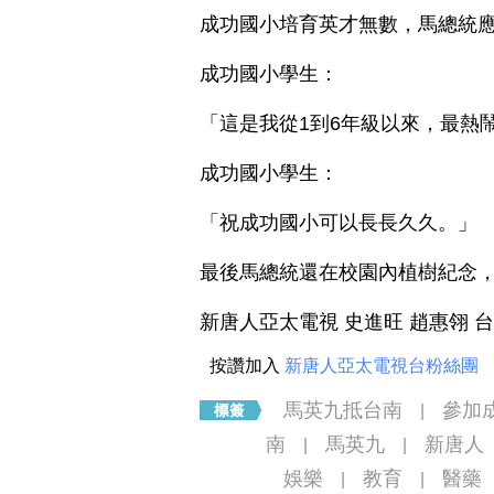
成功國小培育英才無數，馬總統
成功國小學生：
「這是我從1到6年級以來，最熱
成功國小學生：
「祝成功國小可以長長久久。」
最後馬總統還在校園內植樹紀念
新唐人亞太電視 史進旺 趙惠翎 
按讚加入
新唐人亞太電視台粉絲團
馬英九抵台南
參加
|
南
馬英九
新唐人
|
|
娛樂
教育
醫藥
|
|