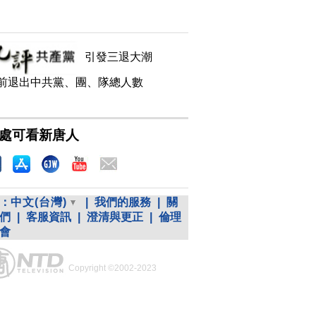
引發三退大潮
前退出中共黨、團、隊總人數
處可看新唐人
：
中文(台灣)
|
我們的服務
|
關
們
|
客服資訊
|
澄清與更正
|
倫理
會
Copyright ©2002-2023