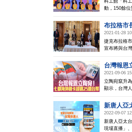
科工館「科工
動，150餘
點亮祥兔年
布拉格市
2021-01-28 10
捷克布拉格市長
宣布將與台
內容包括基
台灣報恩
2021-09-06 15
立陶宛竄升
顯示，台灣
從2月下旬開
過11.2萬
新唐人亞
10.45億元
2022-09-07 12
聞！
雄、桃園也都
新唐人亞太台
千萬與五千
現場直播」