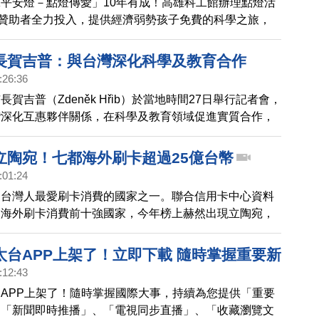
平安燈－點燈傳愛」10年有成！高雄科工館辦理點燈活
位贊助者全力投入，提供經濟弱勢孩子免費的科學之旅，
，也是科普傳遞與扶弱愛心的無限延續。
長賀吉普：與台灣深化科學及教育合作
:26:36
賀吉普（Zdeněk Hřib）於當地時間27日舉行記者會，
灣深化互惠夥伴關係，在科學及教育領域促進實質合作，
礎教育數位化、科技創新及氣候變遷認知等。
立陶宛！七都海外刷卡超過25億台幣
:01:24
為台灣人最愛刷卡消費的國家之一。聯合信用卡中心資料
人海外刷卡消費前十強國家，今年榜上赫然出現立陶宛，
始至6月底為止，台灣七大城市民眾陸續在立陶宛刷卡超
筆、金額超過25.37億元，其中台北市民在立陶宛刷卡消費、
太台APP上架了！立即下載 隨時掌握重要新
最多，新北、台中則分別刷卡消費6.65億元、3.62億元。高
:12:43
刷卡超過1.6億元，台南與新竹市民分別刷卡消費超過八
APP上架了！隨時掌握國際大事，持續為您提供「重要
萬元。
、「新聞即時推播」、「電視同步直播」、「收藏瀏覽文