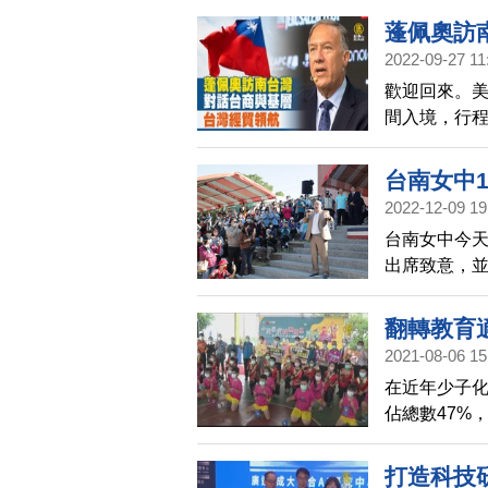
蓬佩奧訪
2022-09-27 11
歡迎回來。美
間入境，行程
論壇，與副
勢，看見台
台南女中
勢、供應鏈重
2022-12-09 19
總會年會致詞
台南女中今天
袖。此外，
出席致意，並
地方基層座
Hurken
市長、前外
翻轉教育
2021-08-06 15
在近年少子
佔總數47%
動經費補助。
打造科技