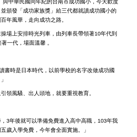
日訊】與中華民國同年紀的台南市成功國小，今天歡度
，並頒發「成功家族獎」給三代都就讀成功國小的
創百年風華，走向成功之路。
操場上安排時光列車，由列車長帶領著10年代到
接著一代，場面溫馨 。
我讀書時是日本時代，以前學校的名字改做成功國
。」
上引領風騷、出人頭地，就要重視教育。
，3年後就可以準備免費進入高中高職，103年我
們五歲入學免費，今年會全面實施。」