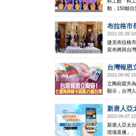
科工館「科工
動，150餘
點亮祥兔年
布拉格市
2021-01-28 10
捷克布拉格市長
宣布將與台
內容包括基
台灣報恩
2021-09-06 15
立陶宛竄升
顯示，台灣
從2月下旬開
過11.2萬
新唐人亞
10.45億元
2022-09-07 12
聞！
雄、桃園也都
新唐人亞太台
千萬與五千
現場直播」