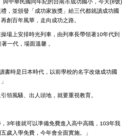
訊】與中華民國同年紀的台南市成功國小，今天(8號)
觀禮，並頒發「成功家族獎」給三代都就讀成功國
」再創百年風華，走向成功之路。
操場上安排時光列車，由列車長帶領著10年代到
接著一代，場面溫馨 。
我讀書時是日本時代，以前學校的名字改做成功國
。」
上引領風騷、出人頭地，就要重視教育。
，3年後就可以準備免費進入高中高職，103年我
們五歲入學免費，今年會全面實施。」