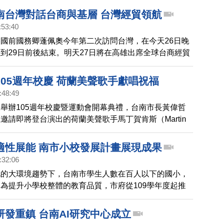
南台灣對話台商與基層 台灣經貿領航
:53:40
國前國務卿蓬佩奧今年第二次訪問台灣，在今天26日晚
到29日前後結束。明天27日將在高雄出席全球台商經貿
總統賴清德同台，將發表演說，主題是「從世界經貿趨
灣疫後新商機」，並與企業領袖對談，探討全球總經趨
105週年校慶 荷蘭美聲歌手獻唱祝福
組、產業布局及創新發展等議題。28日將出席世界台商
:48:49
，匯聚300位以上世界各地台商及台灣重量級企業領
舉辦105週年校慶暨運動會開幕典禮，台南市長黃偉哲
將參訪南部科技產業，並分別在高雄、台南參加不公開的
邀請即將登台演出的荷蘭美聲歌手馬丁賀肯斯（Martin
談，了解台灣人的心聲，互動政要還包括台南市長、高雄
s）前往獻唱，不少師生感到驚喜。
交部長，國會議員
適性展能 南市小校發展計畫展現成果
:32:06
化的大環境趨勢下，台南市學生人數在百人以下的國小，
，為提升小學校整體的教育品質，市府從109學年度起推
週四（5日）這些學校也展現一年來的學習成果。
研發重鎮 台南AI研究中心成立