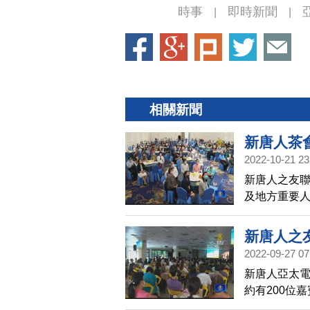
時事
即時新聞
|
|
相關新聞
新唐人茶
2022-10-21 23
新唐人之友聯
及地方重要
化，秉持真
新唐人之
2022-09-27 07
新唐人亞太電
約有200位
化，許多與