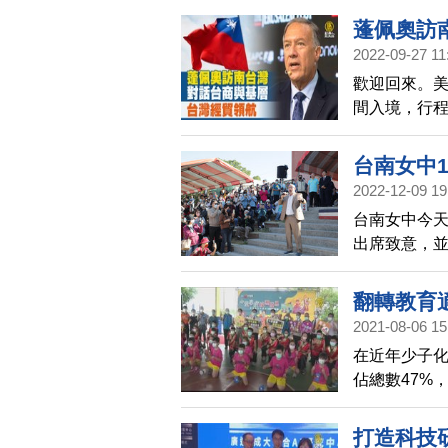
蓬佩奧訪
2022-09-27 11
歡迎回來。美
間入境，行程
論壇，與副
勢，看見台
台南女中
勢、供應鏈重
2022-12-09 19
總會年會致詞
台南女中今天
袖。此外，
出席致意，並
地方基層座
Hurken
市長、前外
翻轉教育
2021-08-06 15
在近年少子
佔總數47%
動經費補助。
打造科技