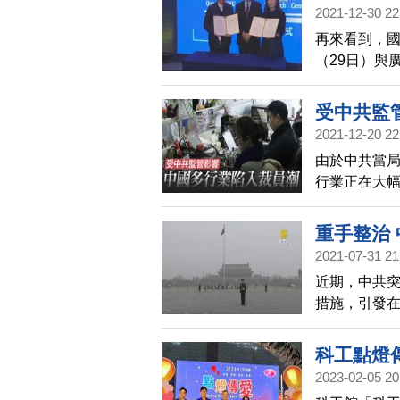
2021-12-30 22
再來看到，
（29日）與
達董事長林
科技研發重
受中共監
2021-12-20 22
由於中共當
行業正在大
裁員意味著
對等。
重手整治
2021-07-31 21
近期，中共
措施，引發在
幅。中共動
科工點燈
2023-02-05 20