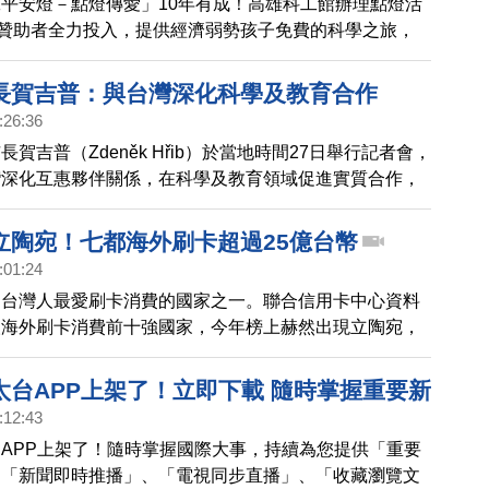
平安燈－點燈傳愛」10年有成！高雄科工館辦理點燈活
位贊助者全力投入，提供經濟弱勢孩子免費的科學之旅，
，也是科普傳遞與扶弱愛心的無限延續。
長賀吉普：與台灣深化科學及教育合作
:26:36
賀吉普（Zdeněk Hřib）於當地時間27日舉行記者會，
灣深化互惠夥伴關係，在科學及教育領域促進實質合作，
礎教育數位化、科技創新及氣候變遷認知等。
立陶宛！七都海外刷卡超過25億台幣
:01:24
為台灣人最愛刷卡消費的國家之一。聯合信用卡中心資料
人海外刷卡消費前十強國家，今年榜上赫然出現立陶宛，
始至6月底為止，台灣七大城市民眾陸續在立陶宛刷卡超
筆、金額超過25.37億元，其中台北市民在立陶宛刷卡消費、
太台APP上架了！立即下載 隨時掌握重要新
最多，新北、台中則分別刷卡消費6.65億元、3.62億元。高
:12:43
刷卡超過1.6億元，台南與新竹市民分別刷卡消費超過八
APP上架了！隨時掌握國際大事，持續為您提供「重要
萬元。
、「新聞即時推播」、「電視同步直播」、「收藏瀏覽文