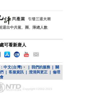
引發三退大潮
前退出中共黨、團、隊總人數
處可看新唐人
：
中文(台灣)
|
我們的服務
|
關
們
|
客服資訊
|
澄清與更正
|
倫理
會
Copyright ©2002-2023