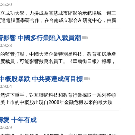
:25:30
國立成功大學，力拚成為智慧城市縮影的示範場域，週三
廣達電腦產學研合作，在台南成立聯合AI研究中心，由廣
百里與成大校長簽署合作備忘錄，持續打造台南成為台灣
鎮。
管影響 中國多行業陷入裁員潮
:09:23
局的監管打壓，中國大陸企業特別是科技、教育和房地產
幅度裁員，可能影響數萬名員工。《華爾街日報》報導，
大學畢業生就業前景黯淡，可能加劇中國勞動力市場的不
 中概股暴跌 中共要達成何目標
:09:04
突然連下重手，對互聯網科技和教育行業採取一系列整頓
美上市的中概股出現自2008年金融危機以來的最大跌
機何在？請看分析。
傳愛 十年有成
:56:59