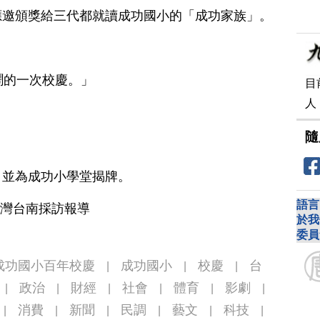
應邀頒獎給三代都就讀成功國小的「成功家族」。
鬧的一次校慶。」
目
人
隨
，並為成功小學堂揭牌。
語言
台灣台南採訪報導
於我
委員
成功國小百年校慶
成功國小
校慶
台
|
|
|
政治
財經
社會
體育
影劇
|
|
|
|
|
|
消費
新聞
民調
藝文
科技
|
|
|
|
|
|