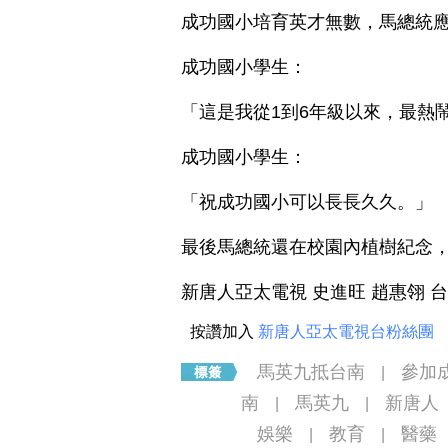
成功國小培育英才無數，馬總統
成功國小學生：
「這是我從1到6年級以來，最熱
成功國小學生：
「祝成功國小可以長長久久。」
最後馬總統還在校園內植樹紀念
新唐人亞太電視 史進旺 趙惠翎 
按讚加入
新唐人亞太電視台粉絲團
馬英九抵台南
參加
|
南
馬英九
新唐人
|
|
娛樂
教育
醫藥
|
|