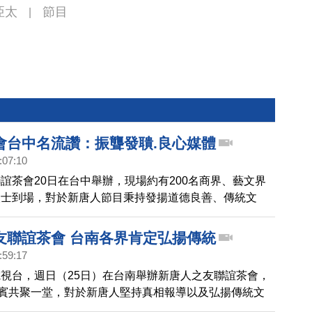
亞太
節目
|
會台中名流讚：振聾發聵.良心媒體
:07:10
誼茶會20日在台中舉辦，現場約有200名商界、藝文界
人士到場，對於新唐人節目秉持發揚道德良善、傳統文
相報導，貴賓讚賞，在當今社會具有振聾發聵的精神。
友聯誼茶會 台南各界肯定弘揚傳統
:59:17
視台，週日（25日）在台南舉辦新唐人之友聯誼茶會，
嘉賓共聚一堂，對於新唐人堅持真相報導以及弘揚傳統文
會人士都表示肯定和支持。