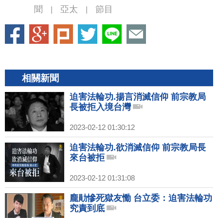
聞
亞太
節目
|
|
相關新聞
迫害法輪功.揚言消滅信仰 前宗教局
長被拒入境台灣
2023-02-12 01:30:12
迫害法輪功.欲消滅信仰 前宗教局長
來台被拒
2023-02-12 01:31:08
龐勛慘死獄友慟 台立委：迫害法輪功
究責到底