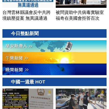
台灣雲林縣議會反中共跨
被問資助中共病毒實驗室
境鎮壓提案 無異議通過
福奇在美國會拒答百次
今日整點新聞
中國一週最 HOT