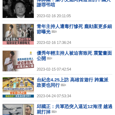
謝罪弔唁
2023-02-16 20:11:05
青年主持人遭毒打慘死 龐勛案更多細
節曝光
2023-02-16 17:36:24
優秀年輕主持人被迫害致死 震驚畫面
公開
2023-02-15 07:42:54
台紀念4.25上訪 高雄首遊行 跨黨派
政要也同行
2023-04-24 07:53:34
邱國正：共軍恐突入逼近12海浬 越過
就打掉