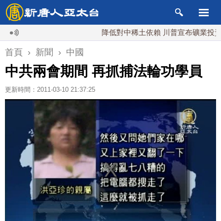
降低對中稀土依賴 川普宣布礦業投資20億
首頁
›
新聞
›
中國
中共兩會期間 再抓捕法輪功學員
更新時間：2011-03-10 21:37:25