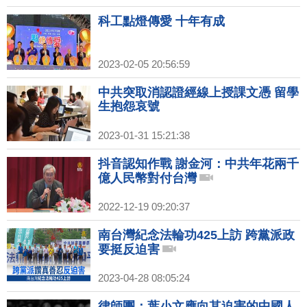
科工點燈傳愛 十年有成
2023-02-05 20:56:59
中共突取消認證經線上授課文憑 留學
生抱怨哀號
2023-01-31 15:21:38
抖音認知作戰 謝金河：中共年花兩千
億人民幣對付台灣
2022-12-19 09:20:37
南台灣紀念法輪功425上訪 跨黨派政
要挺反迫害
2023-04-28 08:05:24
律師團：葉小文應向其迫害的中國人