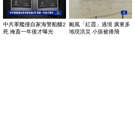
中共軍艦撞自家海警船釀2
颱風「紅霞」過境 廣東多
死 掩蓋一年後才曝光
地現洪災 小孩被捲飛