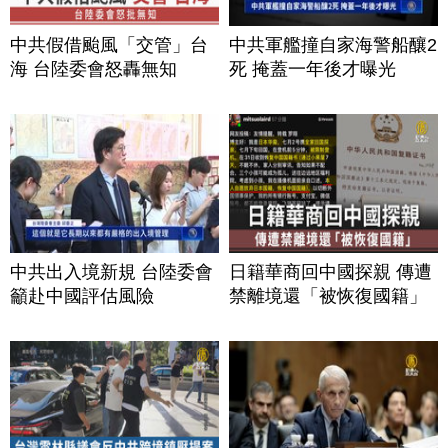
中共假借颱風「交管」台
中共軍艦撞自家海警船釀2
海 台陸委會怒轟無知
死 掩蓋一年後才曝光
中共出入境新規 台陸委會
日籍華商回中國探親 傳遭
籲赴中國評估風險
禁離境還「被恢復國籍」