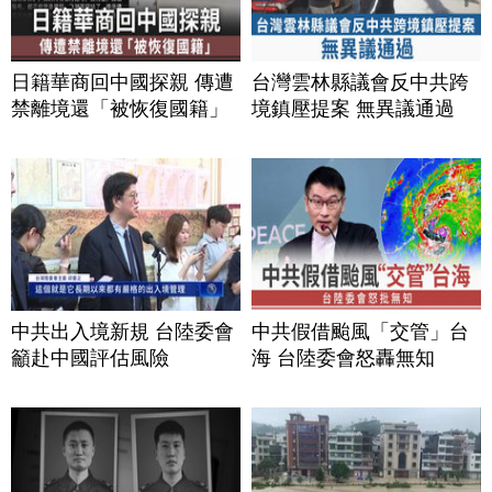
日籍華商回中國探親 傳遭
台灣雲林縣議會反中共跨
禁離境還「被恢復國籍」
境鎮壓提案 無異議通過
中共出入境新規 台陸委會
中共假借颱風「交管」台
籲赴中國評估風險
海 台陸委會怒轟無知