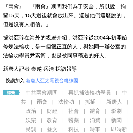
『兩會』，『兩會』期間我們為了安全，所以說，拘
留15天，15天過後就會放出來。這是他們這麼說的，
但是沒有人相信。」
據洪亞珍在海外的親屬介紹，洪亞珍從2004年初開始
修煉法輪功，是一個很正直的人，與她同一辦公室的
法輪功學員尹素衛，也是被同事稱道的好人。
新唐人記者 秦越 岳清 採訪報導
按讚加入
新唐人亞太電視台粉絲團
中共兩會期間
再抓捕法輪功學員
中
|
|
共
兩會
法輪功
抓捕
新唐人
|
|
|
|
|
政治
財經
社會
體育
影劇
|
|
|
|
|
娛樂
教育
醫藥
消費
新聞
|
|
|
|
|
民調
藝文
科技
時事
即時新
|
|
|
|