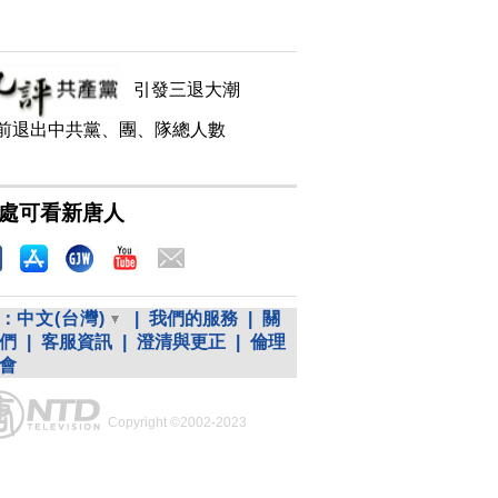
引發三退大潮
前退出中共黨、團、隊總人數
處可看新唐人
：
中文(台灣)
|
我們的服務
|
關
們
|
客服資訊
|
澄清與更正
|
倫理
會
Copyright ©2002-2023