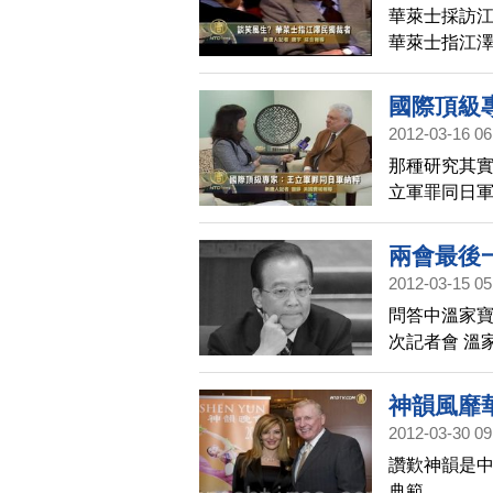
華萊士採訪江
華萊士指江
國際頂級
2012-03-16 06
那種研究其實
立軍罪同日
兩會最後
2012-03-15 05
問答中溫家寶
次記者會 溫
神韻風靡
2012-03-30 09
讚歎神韻是中
典範