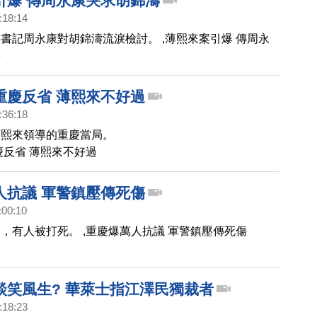
引爆 傳周永康哭求胡錦濤
:18:14
書記周永康對胡錦濤流淚檢討。 ,薄熙來案引爆 傳周永
濤
重慶反省 薄熙來不好過
:36:18
薄熙來領導的重慶當局。
慶反省 薄熙來不好過
人抗議 軍警鎮壓傳死傷
:00:10
，有人被打死。 ,重慶爆萬人抗議 軍警鎮壓傳死傷
談笑風生? 華萊士指江澤民獨裁者
:18:23