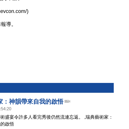
vcon.com/)
訪報導。
家：神韻帶來自我的啟悟
:54:20
術盛宴令許多人看完秀後仍然流連忘返。 ,瑞典藝術家：
我的啟悟