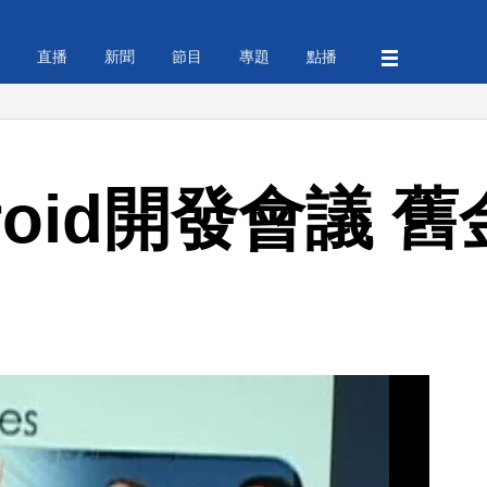
直播
新聞
節目
專題
點播
roid開發會議 