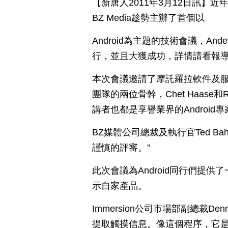
【新唐人2011年3月12日訊】近
BZ Media趁勢主辦了首個以
Android為主題的技術會議，A
行，並且大獲成功，詳情請看報
本次會議邀請了摩託羅拉軟件及服務產品
團隊的兩位骨幹，Chet Haase
講者也都是享譽業界的Android專
BZ媒體公司總裁及執行官Ted B
謹慎的評審。”
此次會議為Android同行們提
示自家產品。
Immersion公司市場部副總裁De
提取觸摸信息。像這個程序，它