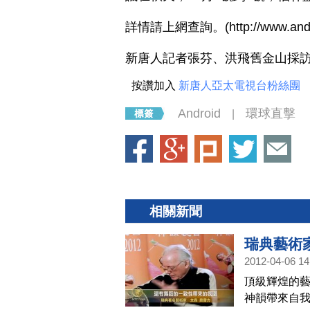
詳情請上網查詢。(http://www.ande
新唐人記者張芬、洪飛舊金山採
按讚加入
新唐人亞太電視台粉絲團
Android
環球直擊
|
相關新聞
瑞典藝術
2012-04-06 14
頂級輝煌的藝
神韻帶來自