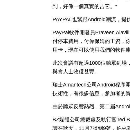
到，好像一個真實的吉它。”
PAYPAL也緊跟Android潮
PayPal軟件開發員Praveen A
付停車費用，付你保姆的工資，
用卡，現在可以使用我們的軟件庫
此次會議有超過1000位聽眾到場
與會人士收穫甚豐。
瑞士Amantech公司Android程
技術性，有很多信息，參加者的質
由於聽眾反響熱烈，第二屆Andro
BZ媒體公司總裁處及執行官Ted 
議在秋天，11月7號到9號，伯林