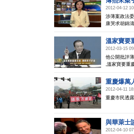
薄熙來案
2012-04-12 10
涉薄案政法委
康哭求胡錦
溫家寶要
2012-03-15 09
他公開批評
,溫家寶要重
重慶爆萬
2012-04-11 18
重慶市民透露
與華萊士
2012-04-10 07