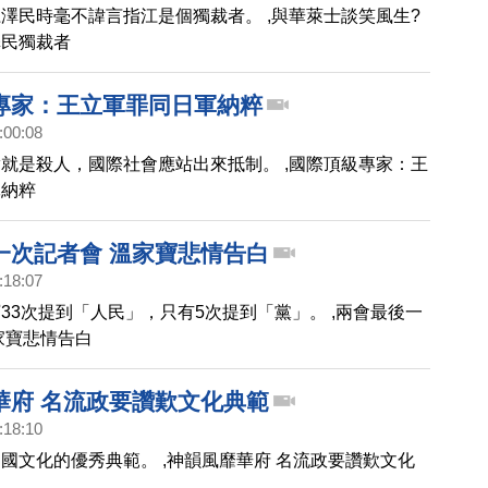
澤民時毫不諱言指江是個獨裁者。 ,與華萊士談笑風生?
澤民獨裁者
專家：王立軍罪同日軍納粹
:00:08
就是殺人，國際社會應站出來抵制。 ,國際頂級專家：王
軍納粹
一次記者會 溫家寶悲情告白
:18:07
33次提到「人民」，只有5次提到「黨」。 ,兩會最後一
家寶悲情告白
華府 名流政要讚歎文化典範
:18:10
國文化的優秀典範。 ,神韻風靡華府 名流政要讚歎文化