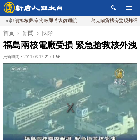
朗擁核夢碎 海峽即將恢復通航
烏克蘭貨機旁驚現炸彈無人機
首頁
›
新聞
›
國際
福島兩核電廠受損 緊急搶救核外洩
更新時間：2011-03-12 21:01:56