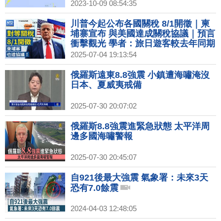
2023-10-09 08:54:35
川普今起公布各國關稅 8/1開徵｜柬
埔寨宣布 與美國達成關稅協議｜預言
衝擊觀光 學者：旅日遊客較去年同期
略減｜光陽新董座首亮相 柯俊斌：燃
2025-07-04 19:13:54
油機車擴大布局
俄羅斯遠東8.8強震 小鎮遭海嘯淹沒
日本、夏威夷戒備
2025-07-30 20:07:02
俄羅斯8.8強震進緊急狀態 太平洋周
邊多國海嘯警報
2025-07-30 20:45:07
自921後最大強震 氣象署：未來3天
恐有7.0餘震
2024-04-03 12:48:05