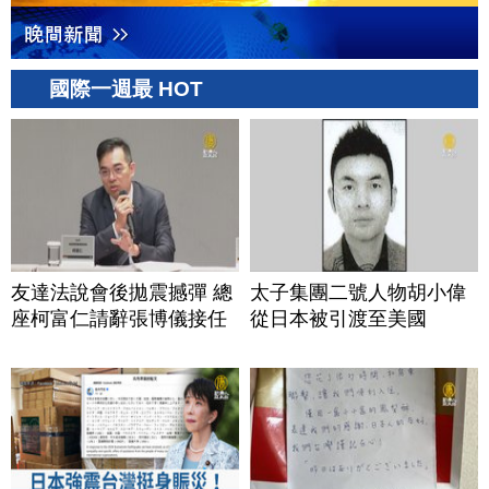
國際一週最 HOT
友達法說會後拋震撼彈 總
太子集團二號人物胡小偉
座柯富仁請辭張博儀接任
從日本被引渡至美國