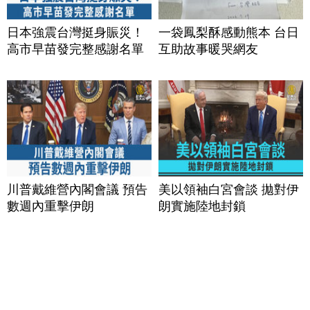
日本強震台灣挺身賑災！
一袋鳳梨酥感動熊本 台日
高市早苗發完整感謝名單
互助故事暖哭網友
川普戴維營內閣會議 預告
美以領袖白宮會談 拋對伊
數週內重擊伊朗
朗實施陸地封鎖