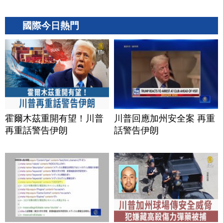
國際今日熱門
霍爾木茲重開有望！川普
川普回應加州安全案 再重
再重話警告伊朗
話警告伊朗