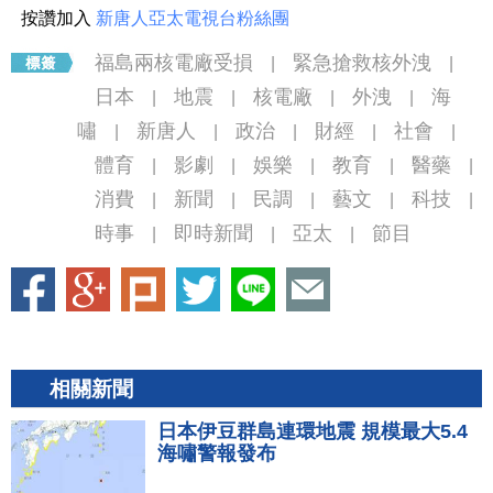
按讚加入
新唐人亞太電視台粉絲團
福島兩核電廠受損
緊急搶救核外洩
|
|
日本
地震
核電廠
外洩
海
|
|
|
|
嘯
新唐人
政治
財經
社會
|
|
|
|
|
體育
影劇
娛樂
教育
醫藥
|
|
|
|
|
消費
新聞
民調
藝文
科技
|
|
|
|
|
時事
即時新聞
亞太
節目
|
|
|
相關新聞
日本伊豆群島連環地震 規模最大5.4
海嘯警報發布