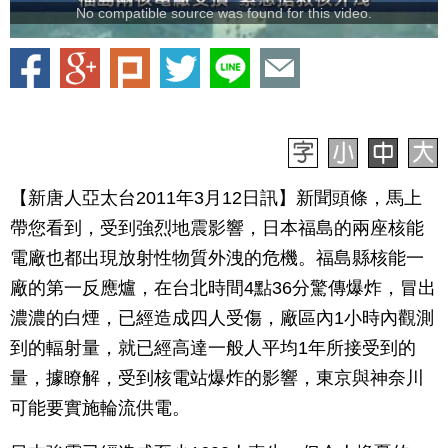
No compatible source was found for this video.
【新唐人亞太台2011年3月12日訊】新聞頭條，馬上
帶您看到，受到強烈地震影響，日本福島的兩座核能
電廠也都出現放射性物質外洩的危機。福島縣核能一
廠的第一反應爐，在台北時間4點36分驚傳爆炸，冒出
濃濃的白煙，已經造成四人受傷，廠區內1小時內觀測
到的輻射量，就已經高達一般人平均1年所接受到的
量，據瞭解，受到核電站爆炸的影響，東京與神奈川
可能要實施輪流供電。