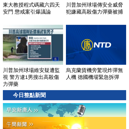
東大教授程式碼藏六四天
川普加州球場傳安全威脅
安門 懲戒案引爆議論
犯嫌藏高殺傷力彈藥被捕
川普加州球場維安疑遭監
烏克蘭貨機旁驚現炸彈無
視 警方逮1男搜出高殺傷
人機 德國機場緊急拆彈
力彈藥
今日整點新聞