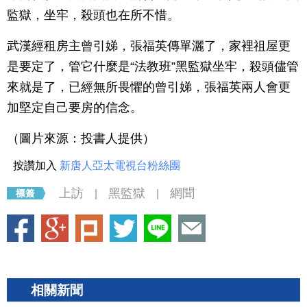
監獄，坐牢，殺頭也在所不惜。
武漢經租房主曾引娣，張福英傳單灑了，家裡祖屋更
是要定了，管它什麼是“法教班”黑監獄坐牢，殺頭儘管
來就是了，已經無所畏懼的曾引娣，張福英兩人會更
加堅定自己要房的信念。
（圖片來源：投書人提供）
按讚加入
新唐人亞太電視台粉絲團
上訪
黑監獄
網聞
|
|
相關新聞