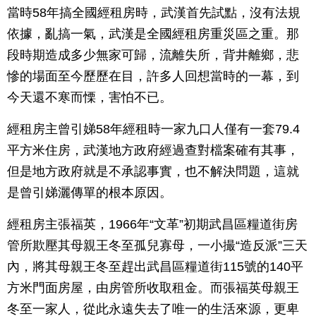
當時58年搞全國經租房時，武漢首先試點，沒有法規
依據，亂搞一氣，武漢是全國經租房重災區之重。那
段時期造成多少無家可歸，流離失所，背井離鄉，悲
慘的場面至今歷歷在目，許多人回想當時的一幕，到
今天還不寒而慄，害怕不已。
經租房主曾引娣58年經租時一家九口人僅有一套79.4
平方米住房，武漢地方政府經過查對檔案確有其事，
但是地方政府就是不承認事實，也不解決問題，這就
是曾引娣灑傳單的根本原因。
經租房主張福英，1966年“文革”初期武昌區糧道街房
管所欺壓其母親王冬至孤兒寡母，一小撮“造反派”三天
內，將其母親王冬至趕出武昌區糧道街115號的140平
方米門面房屋，由房管所收取租金。而張福英母親王
冬至一家人，從此永遠失去了唯一的生活來源，更卑