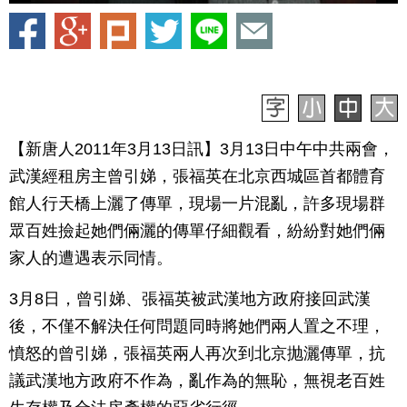
【新唐人2011年3月13日訊】3月13日中午中共兩會，
武漢經租房主曾引娣，張福英在北京西城區首都體育
館人行天橋上灑了傳單，現場一片混亂，許多現場群
眾百姓撿起她們倆灑的傳單仔細觀看，紛紛對她們倆
家人的遭遇表示同情。
3月8日，曾引娣、張福英被武漢地方政府接回武漢
後，不僅不解決任何問題同時將她們兩人置之不理，
憤怒的曾引娣，張福英兩人再次到北京抛灑傳單，抗
議武漢地方政府不作為，亂作為的無恥，無視老百姓