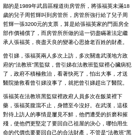
鄙的是1989年武昌區糧道街房管所，將張福英未滿18
歲的兒子周哲輝叫到房管所，房管所強行給了兒子周
哲輝一張3200元的支票，算是給張福英家的門面房全
部作價補償了，而房管所所做的這一切盡瞞著法定繼
承人張福英，喪盡天良的變著心思搶老百姓的財產。
曾引娣，張福英兩人多次上訪，多次關進武漢地方政
府的“法教班”黑監獄，曾引娣在法教班監獄裡心臟病犯
了，政府不積極救治，看著快死了，怕出大事，才送
醫院搶救看曾引娣沒事了，就把曾引娣趕出了醫院。
張福英在法教班黑監獄裡政府人員多次在飯菜裡下
藥，張福英腹瀉不止，身體至今沒好。在武漢，這樣
對待上訪人的事情是屢見不鮮，他們遭受的折磨和摧
殘，使他們更堅定了要回自己祖屋的決心，哪怕用生
命的代價也要要回自己的合法財產，不管是“法教班”黑