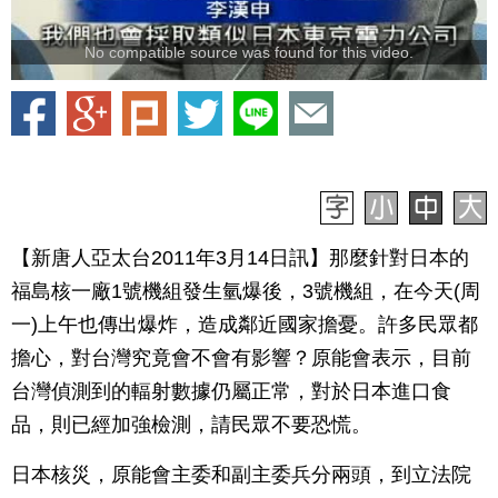
No compatible source was found for this video.
【新唐人亞太台2011年3月14日訊】那麼針對日本的
福島核一廠1號機組發生氫爆後，3號機組，在今天(周
一)上午也傳出爆炸，造成鄰近國家擔憂。許多民眾都
擔心，對台灣究竟會不會有影響？原能會表示，目前
台灣偵測到的輻射數據仍屬正常，對於日本進口食
品，則已經加強檢測，請民眾不要恐慌。
日本核災，原能會主委和副主委兵分兩頭，到立法院