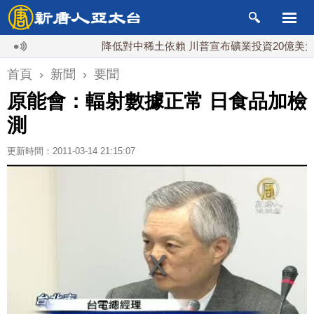
降低對中稀土依賴 川普宣布礦業投資20億美元
首頁
›
新聞
›
要聞
原能會：輻射數據正常 日食品加檢
測
更新時間：2011-03-14 21:15:07