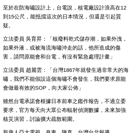
至於在防海嘯設計上，台電說，核電廠設計浪高在12
到15公尺，能抵擋這次的日本情況，但還是引起質
疑。
立法委員 吳育昇：「核廢料乾式儲存潮，如果外洩，
如果外液，或被海流海嘯沖走的話，他所造成的傷
害，請問原能會和台電，有沒有緊急處理計畫」
立法委員 趙麗雲：「台灣1867年就發生過非常大的海
嘯，我們不能假設這個海嘯不會發生，我們要求原能
會做最有效的SOP，向大家公佈」
雖然台電承諾會根據日本前車之鑑作報告，不過立委
要求，官方每天向大眾公布輻射偵測數據，未來加強
核災演習，討論擴大疏散範圍。
新唐人亞太電視 阜東 陳真 台灣台北報導