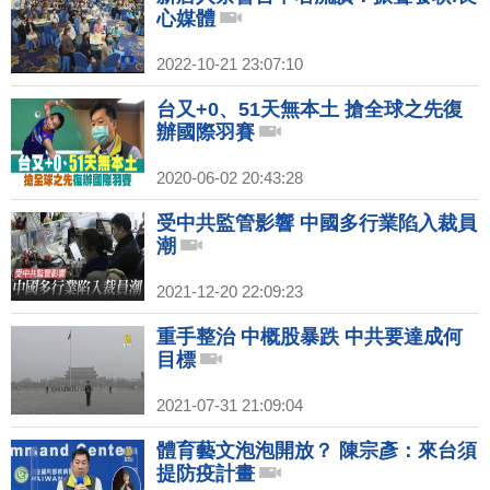
心媒體
2022-10-21 23:07:10
台又+0、51天無本土 搶全球之先復
辦國際羽賽
2020-06-02 20:43:28
受中共監管影響 中國多行業陷入裁員
潮
2021-12-20 22:09:23
重手整治 中概股暴跌 中共要達成何
目標
2021-07-31 21:09:04
體育藝文泡泡開放？ 陳宗彥：來台須
提防疫計畫