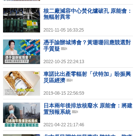
核二廠減容中心焚化爐破孔 原能會：
無輻射異常
2021-11-05 16:33:25
憑手諭辦城博會？黃珊珊回應競選對
手質疑
2022-10-25 22:24:13
車諾比出產零輻射「伏特加」盼振興
災區經濟
2019-08-15 22:56:59
日本兩年後排放核廢水 原能會：將建
置預報系統
2021-04-22 21:17:46