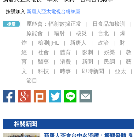
按讚加入
新唐人亞太電視台粉絲團
原能會：輻射數據正常
日食品加檢測
|
|
原能會
輻射
核災
台北
爆
|
|
|
|
炸
檢測][HL
新唐人
政治
財
|
|
|
|
經
社會
體育
影劇
娛樂
教
|
|
|
|
|
育
醫藥
消費
新聞
民調
藝
|
|
|
|
|
文
科技
時事
即時新聞
亞太
|
|
|
|
|
節目
相關新聞
新唐人茶會台中名流讚：振聾發聵.良