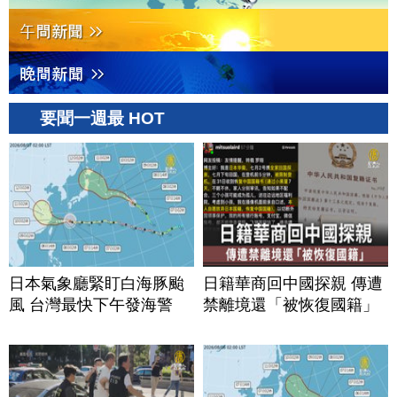
要聞一週最 HOT
日本氣象廳緊盯白海豚颱
日籍華商回中國探親 傳遭
風 台灣最快下午發海警
禁離境還「被恢復國籍」