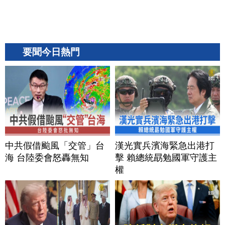
要聞今日熱門
中共假借颱風「交管」台
漢光實兵濱海緊急出港打
海 台陸委會怒轟無知
擊 賴總統勗勉國軍守護主
權