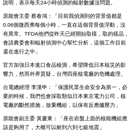
說明，表示每天24小時偵測的輻射數據沒問題。
原能會主委 蔡春鴻：「目前我偵測到的背景值都是
0.06個微西弗每個小時，一直在這個背景值浮動，沒
有異常。TFDA他們從昨天已經開始取樣，取的樣品，
會請農委會和輻射偵測中心幫忙分析，這個工作目前
還在進行之中」
官方加強日本進口食品檢測，希望降低日本核災的影
響力，然而外界質疑，台灣四座核電廠的危機處理。
台電總經理 李漢申：「保護民眾生命安全為第一，必
要的時候，我們也會採取類似日本東京電力公司，核
電廠的斷然措施，放棄機組，以保有反應爐壓力」
原能會副主委 黃慶東：「座在岩盤上面的核能機組應
該是夠用了，大概可以耐到六到七級地震」