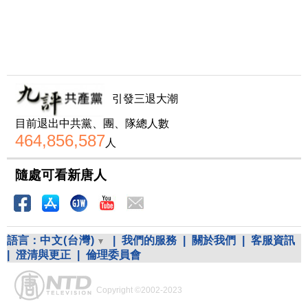
引發三退大潮
目前退出中共黨、團、隊總人數
464,856,587
人
隨處可看新唐人
語言：
中文(台灣)
|
我們的服務
|
關於我們
|
客服資訊
|
澄清與更正
|
倫理委員會
Copyright ©2002-2023