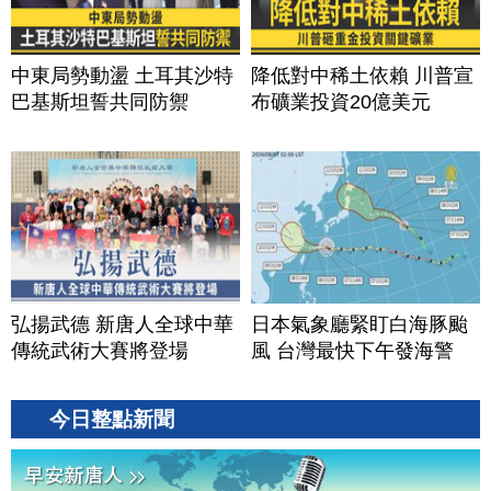
中東局勢動盪 土耳其沙特
降低對中稀土依賴 川普宣
巴基斯坦誓共同防禦
布礦業投資20億美元
弘揚武德 新唐人全球中華
日本氣象廳緊盯白海豚颱
傳統武術大賽將登場
風 台灣最快下午發海警
今日整點新聞