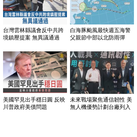
台灣雲林縣議會反中共跨
白海豚颱風最快週五海警
境鎮壓提案 無異議通過
父親節中部以北防雨彈
美國罕見出手穩日圓 反映
未來戰場聚焦通信韌性 美
川普政府美債問題
無人機優勢計劃台廠列入