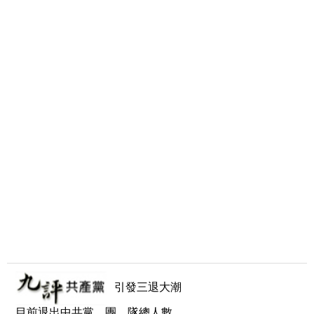
引發三退大潮
目前退出中共黨、團、隊總人數