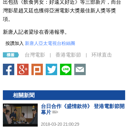
出包括《飲食男女：好遠又好近》等三部新片，而台
灣影星趙又廷也獲得亞洲電影大獎最佳新人獎等獎
項。
新唐人記者梁珍在香港報導。
按讚加入
新唐人亞太電視台粉絲團
台灣電影
香港電影節
环球直击
|
|
相關新聞
台日合作《盛情款待》 登港電影節開
幕片
2018-03-20 21:00:29