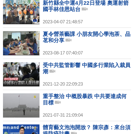
新竹縣全中運4月22日登場 奧運射箭
國手林佳恩站台
2023-04-07 21:48:57
夏令營茶藝課 小朋友開心學泡茶、品
茗和分享
2023-08-17 07:40:07
受中共監管影響 中國多行業陷入裁員
潮
2021-12-20 22:09:23
重手整治 中概股暴跌 中共要達成何
目標
2021-07-31 21:09:04
體育藝文泡泡開放？ 陳宗彥：來台須
提防疫計畫