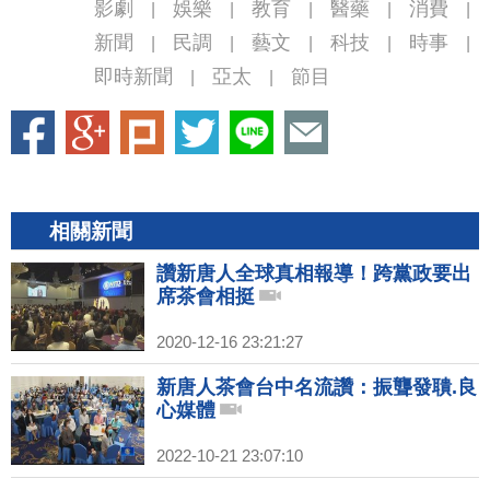
影劇
娛樂
教育
醫藥
消費
|
|
|
|
|
新聞
民調
藝文
科技
時事
|
|
|
|
|
即時新聞
亞太
節目
|
|
相關新聞
讚新唐人全球真相報導！跨黨政要出
席茶會相挺
2020-12-16 23:21:27
新唐人茶會台中名流讚：振聾發聵.良
心媒體
2022-10-21 23:07:10