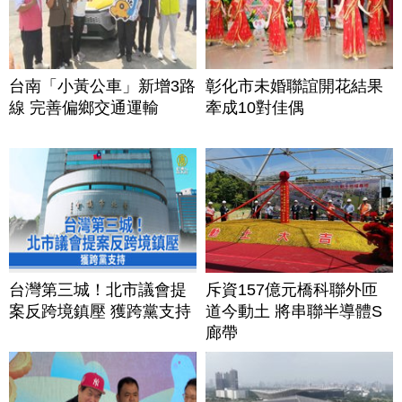
台南「小黃公車」新增3路
彰化市未婚聯誼開花結果
線 完善偏鄉交通運輸
牽成10對佳偶
台灣第三城！北市議會提
斥資157億元橋科聯外匝
案反跨境鎮壓 獲跨黨支持
道今動土 將串聯半導體S
廊帶