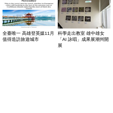
全臺唯一 高雄登英媒11月
科學走出教室 雄中雄女
值得造訪旅遊城市
「AI 詠唱」成果展潮州開
展