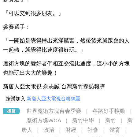
「可以交到很多朋友。」
參賽選手：
「一開始是覺得轉出來滿厲害，然後後來就跟會的人
一起轉，就覺得比速度很好玩。」
魔術方塊的愛好者們相互交流比速度，這小小的方塊
也能玩出大大的樂趣！
新唐人亞太電視 佘志誠 台灣新竹採訪報導
按讚加入
新唐人亞太電視台粉絲團
世界魔術方塊台春季賽
各路好手較勁
|
|
魔術方塊WCA
新竹中學
新竹
新
|
|
|
唐人
政治
財經
社會
體育
|
|
|
|
|