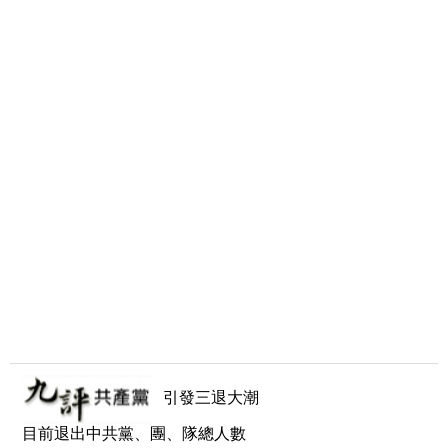
引發三退大潮
目前退出中共黨、團、隊總人數