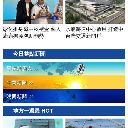
彰化推身障中秋禮盒 藝人
水湳轉運中心啟用 打造中
康康掏腰包助弱勢
台灣交通新門戶
今日整點新聞
地方一週最 HOT