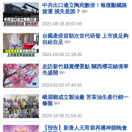
中共出口逾立陶宛數倍！報復斷鐵路
貨運 損失是誰？
2021-08-18 20:07:49
台國產疫苗朝次世代研發 上市後足夠
自給自足
2021-03-05 21:18:26
走訪新竹縣賞櫻景點 關西櫻花秘境率
先盛開
2023-02-02 07:44:55
峨眉鄉成立製油廠 苦茶油生產行銷一
條龍
2020-10-30 21:53:20
【預告】新唐人元宵節再播神韻晚會