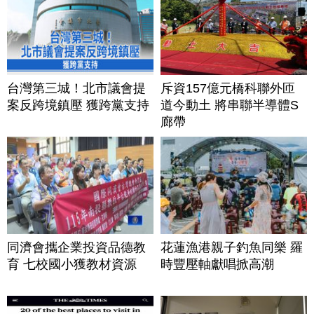
台灣第三城！北市議會提
斥資157億元橋科聯外匝
案反跨境鎮壓 獲跨黨支持
道今動土 將串聯半導體S
廊帶
同濟會攜企業投資品德教
花蓮漁港親子釣魚同樂 羅
育 七校國小獲教材資源
時豐壓軸獻唱掀高潮