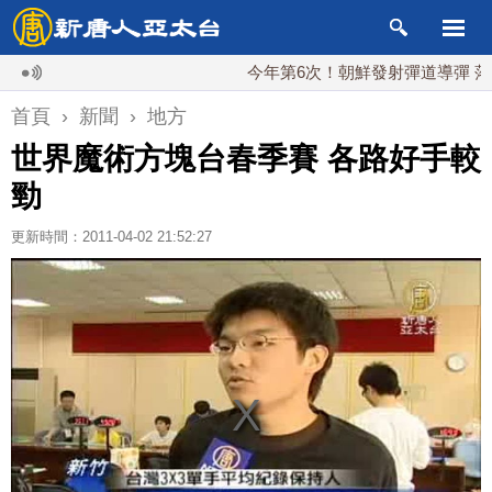
今年第6次！朝鮮發射彈道導彈 落日本EE
首頁
›
新聞
›
地方
世界魔術方塊台春季賽 各路好手較
勁
更新時間：2011-04-02 21:52:27