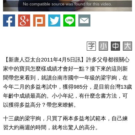
No compatible source was found for this video.
【新唐人亞太台2011年4月5日訊】許多父母都很關心
家中的寶貝怎麼樣成績才會好一點？接下來的這則新
聞帶您來看到，就讀台南市國中一年級的梁宇絢，在
今年二月的多益考試中，獲得985分，是目前台灣13歲
年齡中成績最高的。小小年紀，有什麼念書方法，可
以獲得多益高分？帶您來瞭解。
十三歲的梁宇絢，只買了兩本多益考試範本，自己練
習大約兩週的時間，就考出驚人的高分。