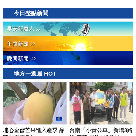
今日整點新聞
地方一週最 HOT
埔心金蜜芒果進入產季 品
台南「小黃公車」新增3路