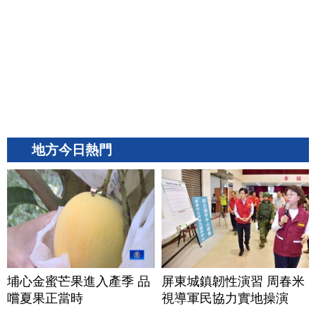
地方今日熱門
埔心金蜜芒果進入產季 品
屏東城鎮韌性演習 周春米
嚐夏果正當時
視導軍民協力實地操演