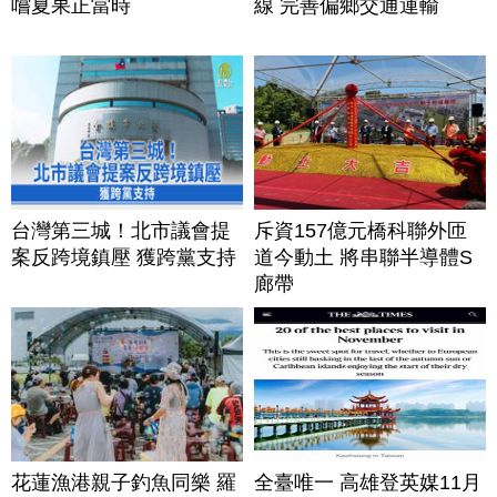
嚐夏果正當時
線 完善偏鄉交通運輸
台灣第三城！北市議會提
斥資157億元橋科聯外匝
案反跨境鎮壓 獲跨黨支持
道今動土 將串聯半導體S
廊帶
花蓮漁港親子釣魚同樂 羅
全臺唯一 高雄登英媒11月