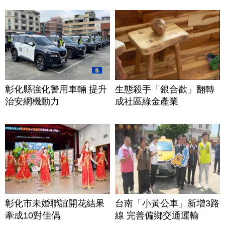
彰化縣強化警用車輛 提升
生態殺手「銀合歡」翻轉
治安網機動力
成社區綠金產業
彰化市未婚聯誼開花結果
台南「小黃公車」新增3路
牽成10對佳偶
線 完善偏鄉交通運輸