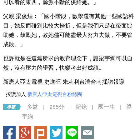
可以看的東西，源源不斷的供給她。」
父親 梁俊煌︰「國小階段，數學還有其他一些國語科
目，她反而碰到比較大挫折，但是我們只是在後面協
助她，鼓勵她，教她儘可能盡最大努力去做，不要管
成敗。」
也許就是在這無所求的教育理念下，讓梁宇絢可以自
然，沒有壓力的學習，快樂考出好成績。
新唐人亞太電視 史進旺 朱莉利台灣台南採訪報導
按讚加入
新唐人亞太電視台粉絲團
多益
985分
紀錄
國一生
梁
|
|
|
|
宇絢