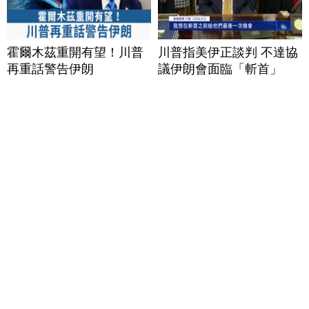
霍爾木茲重開有望！川普
川普指美伊正談判 不達協
再重話警告伊朗
議伊朗會面臨「斬首」