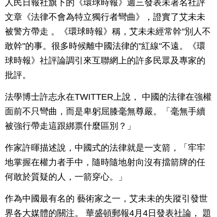
人民日報社旗下的《環球時報》週三發表未署名社評
文章《法律不會為特立獨行者彎曲》，證實了艾未未
被警方帶走 。《環球時報》稱，艾未未經常幹"別人不
敢幹"的事。很多時候離中國法律的"紅線"不遠。《環
球時報》社評論調引來互聯網上的許多民眾及專家的
批評。
法學博士許志永在TWITTER上說， 中國的法律在強權
面前不只彎曲，而是卑躬屈膝毫無尊嚴。「毫無手續
被強行帶走這跟綁票什麼區別？」
作家許暉描述說，中國式的法律就是一支箭，「牢牢
地掌握在權力者手中，隨時隨地射向沒有擋箭牌的任
何敢於質疑的人，一箭穿心。」
作為中國最有名的 藝術家之一，艾未未的失蹤引發世
界各大媒體的關注。 華盛頓郵報4月4日發表社論， 題