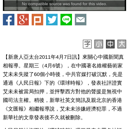
No compatible source was found for this video.
【新唐人亞太台2011年4月7日訊】來關心中國新聞真
相報導。星期三（4月6號），在中國著名維權藝術家
艾未未失蹤了60個小時後，中共官媒打破沉默，先是
通過《人民日報》下的《環球時報》，發表社評證實
艾未未被當局扣押，並抨擊西方對他的聲援是無視中
國司法主權。稍後，新華社英文簡訊及親北京的香港
《文匯報》相繼報導說，艾未未涉嫌經濟犯罪，不過
新華社的文章發表後不久就被刪除。