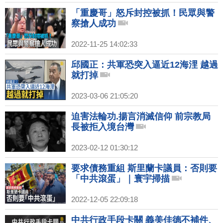
「重慶哥」怒斥封控被抓！民眾與警
察搶人成功
2022-11-25 14:02:33
邱國正：共軍恐突入逼近12海浬 越過
就打掉
2023-03-06 21:05:20
迫害法輪功.揚言消滅信仰 前宗教局
長被拒入境台灣
2023-02-12 01:30:12
要求債務重組 斯里蘭卡議員：否則要
「中共滾蛋」｜寰宇掃描
2022-12-05 22:09:18
中共行政手段卡關 義美佳德不補件、