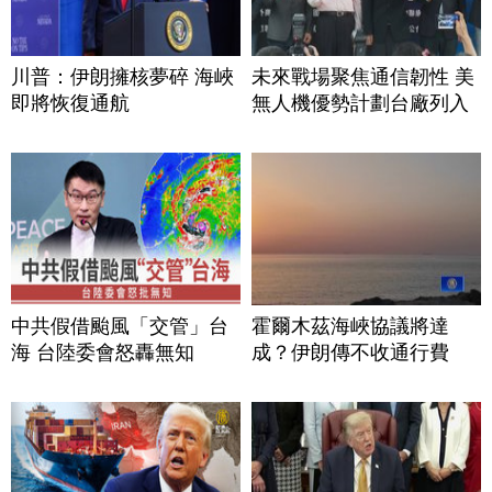
川普：伊朗擁核夢碎 海峽
未來戰場聚焦通信韌性 美
即將恢復通航
無人機優勢計劃台廠列入
中共假借颱風「交管」台
霍爾木茲海峽協議將達
海 台陸委會怒轟無知
成？伊朗傳不收通行費