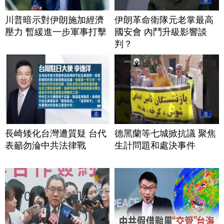
川普暗示對伊朗施加經濟
伊朗革命衛隊元老掌最高
壓力 暫緩進一步軍事打擊
國安會 內鬥升級影響談
判？
長崎矮化台灣遭質疑 台代
德黑蘭等七城掀抗議 聚焦
表籲勿淪中共法律戰
生計問題和處決事件