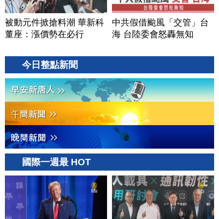
被動元件掀搶料潮 華新科
中共假借颱風「交管」台
董座：漲價勢在必行
海 台陸委會怒轟無知
今日整點新聞
國際一週最 HOT