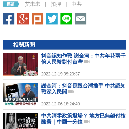
艾未未
扣押
中共
|
|
相關新聞
抖音認知作戰 謝金河：中共年花兩千
億人民幣對付台灣
2022-12-19 09:20:37
謝金河：抖音是毀台灣推手 中共認知
戰深入民間
2022-12-06 18:24:40
中共清零政策退場？ 地方已無錢付核
酸費｜中國一分鐘