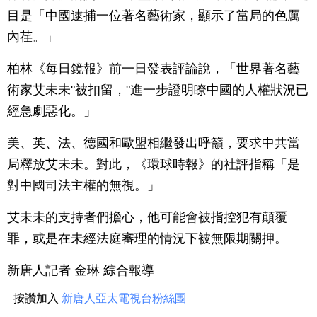
目是「中國逮捕一位著名藝術家，顯示了當局的色厲
內荏。」
柏林《每日鏡報》前一日發表評論說，「世界著名藝
術家艾未未"被扣留，"進一步證明瞭中國的人權狀況已
經急劇惡化。」
美、英、法、德國和歐盟相繼發出呼籲，要求中共當
局釋放艾未未。對此，《環球時報》的社評指稱「是
對中國司法主權的無視。」
艾未未的支持者們擔心，他可能會被指控犯有顛覆
罪，或是在未經法庭審理的情況下被無限期關押。
新唐人記者 金琳 綜合報導
按讚加入
新唐人亞太電視台粉絲團