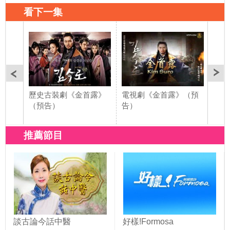
看下一集
歷史古裝劇《金首露》
電視劇《金首露》（預
電視
（預告）
告）
記》
推薦節目
談古論今話中醫
好樣!Formosa