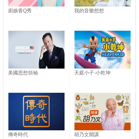
廚娘香Q秀
我的音樂想想
美國思想領袖
天庭小子-小乾坤
傳奇時代
胡乃文開講