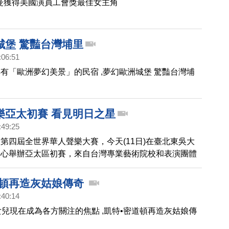
曼獲得美國演員工會獎最佳女主角
城堡 驚豔台灣埔里
:06:51
有「歐洲夢幻美景」的民宿 ,夢幻歐洲城堡 驚豔台灣埔
樂亞太初賽 看見明日之星
:49:25
第四屆全世界華人聲樂大賽，今天(11日)在臺北東吳大
中心舉辦亞太區初賽，來自台灣專業藝術院校和表演團體
演員和學生、以及海外留學歸國的29位好手參賽，16位
評委藍野流表示，可以看出今年選手中不乏有世界級水平
道頓再造灰姑娘傳奇
。
:40:14
女兒現在成為各方關注的焦點 ,凱特•密道頓再造灰姑娘傳