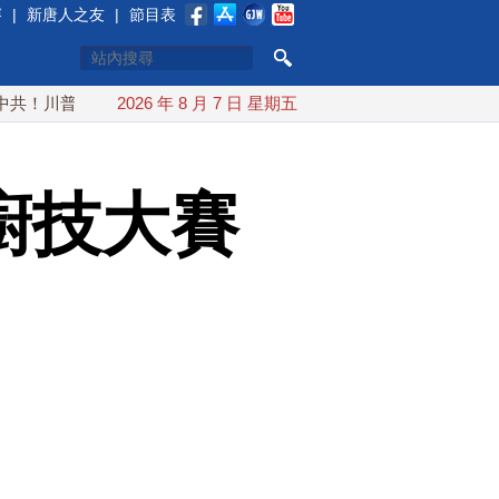
賽
|
新唐人之友
|
節目表
普簽行政令 對多晶矽課15%關稅
2026 年 8 月 7 日 星期五
日本氣象廳緊盯白海豚颱風
廚技大賽