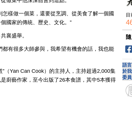
，從做菜中他深深體會到這點。
到怎樣做一個菜，還要從烹調、從美食了解一個國
目
4
個國家的傳統、歷史、文化。”
，共襄盛舉。
隨
們都有很多大師參與，我希望有機會的話，我也能
語言
Yan Can Cook）的主持人，主持超過2,000集
於我
委員
是廚藝作家，至今出版了26本食譜，其中5本獲得