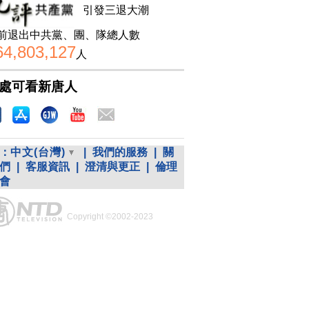
引發三退大潮
前退出中共黨、團、隊總人數
64,803,127
人
處可看新唐人
：
中文(台灣)
|
我們的服務
|
關
們
|
客服資訊
|
澄清與更正
|
倫理
會
Copyright ©2002-2023