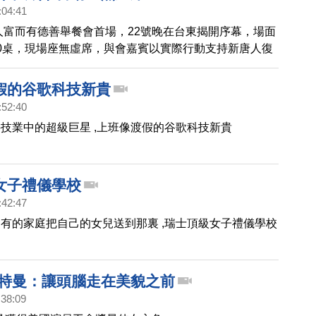
:04:41
唐人富而有德善舉餐會首場，22號晚在台東揭開序幕，場面
0桌，現場座無虛席，與會嘉賓以實際行動支持新唐人復
文化藝術道德的理念。
假的谷歌科技新貴
:52:40
技業中的超級巨星 ,上班像渡假的谷歌科技新貴
女子禮儀學校
:42:47
有的家庭把自己的女兒送到那裏 ,瑞士頂級女子禮儀學校
波特曼：讓頭腦走在美貌之前
:38:09