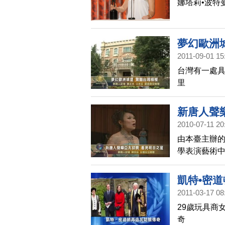
娜塔莉•波特
夢幻歐洲
2011-09-01 15
台灣有一處具
里
新唐人聲
2010-07-11 20
由本臺主辦的
學表演藝術
的聲樂老師、
選手入圍。
凱特•密
的明日之星
2011-03-17 08
29歲玩具商
奇