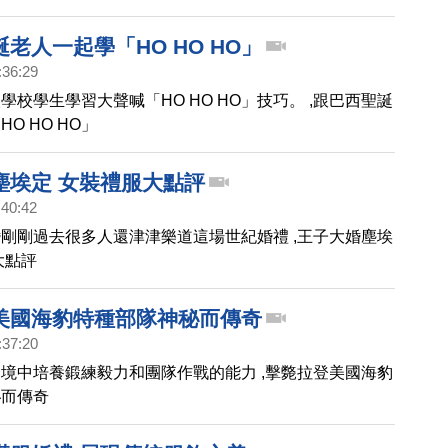
老人一起學「HO HO HO」
:36:29
學校學生學習大聲喊「HO HO HO」技巧。 ,跟巴西聖誕
O HO HO」
塵埃定 女裝禮服大點評
:40:42
剛剛過去很多人還津津樂道這場世紀婚禮 ,王子大婚塵埃
大點評
美國海豹特種部隊神秘而傳奇
:37:20
境中培養鍛練毅力和團隊作戰的能力 ,擊斃拉登美國海豹
秘而傳奇