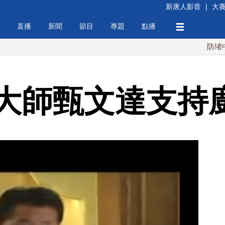
新唐人影音
|
大
直播
新聞
節目
專題
點播
防堵中共！川
大師甄文達支持